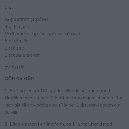
1 st
½ g saffran (1 påse)
4 dl filmjölk
½ dl mörk sirap (ljus går också bra)
6 dl rågsikt
1 tsk salt
2 tsk bikarbonat
ev. russin
GÖR SÅ HÄR
1.
Sätt ugnen på 180 grader. Blanda saffranet med
filmjölken och sirapen. Tillsätt de torra ingredienserna. Rör
ihop allt till en kladdig deg. (Rör ner 1 dl russin i degen om
du vill).
2.
Lägg smeten i en limpform, ca 1 ½ liter, klädd med