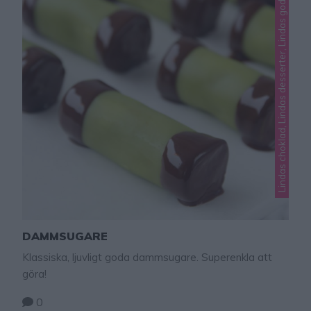
Lindas choklad, Lindas desserter, Lindas godis, Lindas jul
DAMMSUGARE
Klassiska, ljuvligt goda dammsugare. Superenkla att
göra!
0