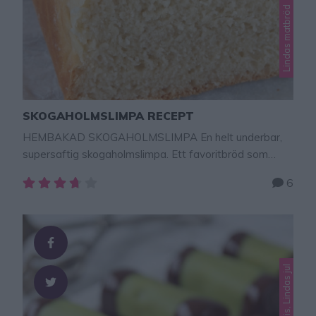
Lindas matbröd
SKOGAHOLMSLIMPA RECEPT
HEMBAKAD SKOGAHOLMSLIMPA En helt underbar,
supersaftig skogaholmslimpa. Ett favoritbröd som
håller sig färskt länge och som hela familjen älskar!Tips!
6
Om man inte har några limpformar kan man lägga
degen i form av limpor på en plåt av bakplåtspapper
och grädda. Limporna blir då lite lägre och plattare,
men lika goda!Här hittar du fler goda, enkla …