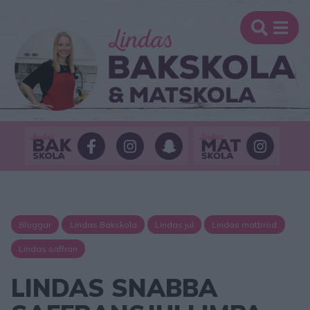
Bloggar
Lindas Bakskola
Lindas jul
Lindas matbröd
Lindas saffran
LINDAS SNABBA