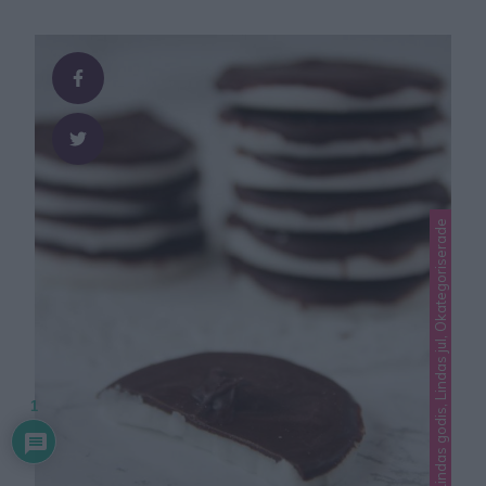
Lindas godis, Lindas jul, Okategoriserade
1