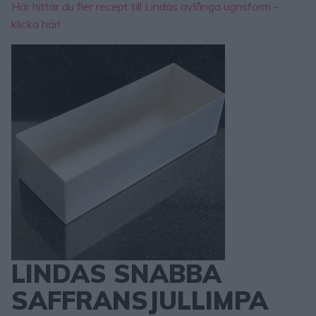
Här hittar du fler recept till Lindas avlånga ugnsform –
klicka här!
LINDAS SNABBA
SAFFRANSJULLIMPA