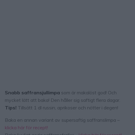
Snabb saffransjullimpa
som är makalöst god! Och
mycket lätt att baka! Den håller sig saftigt flera dagar.
Tips!
Tillsätt 1 dl russin, aprikoser och nötter i degen!
Baka en annan variant av supersaftig saffranslimpa –
klicka här för recept!
Baka ljuvligt goda saffransfrallor –
klicka här för recept!