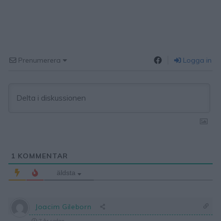
Prenumerera
Logga in
1
KOMMENTAR
äldsta
Joacim Gileborn
7 år sedan