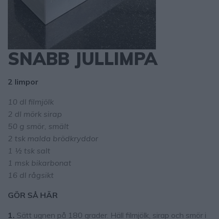
SNABB JULLIMPA
2 limpor
10 dl filmjölk
2 dl mörk sirap
50 g smör, smält
2 tsk malda brödkryddor
1 ½ tsk salt
1 msk bikarbonat
16 dl rågsikt
GÖR SÅ HÄR
1.
Sätt ugnen på 180 grader. Häll filmjölk, sirap och smör i