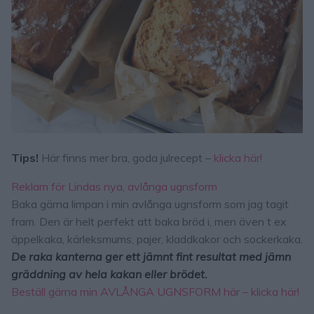
Tips!
Här finns mer bra, goda julrecept –
klicka här!
Reklam för Lindas nya, avlånga ugnsform
Baka gärna limpan i min avlånga ugnsform som jag tagit
fram. Den är helt perfekt att baka bröd i, men även t ex
äppelkaka, kärleksmums, pajer, kladdkakor och sockerkaka.
De raka kanterna ger ett jämnt fint resultat med jämn
gräddning av hela kakan eller brödet.
Beställ gärna min AVLÅNGA UGNSFORM här – klicka här!