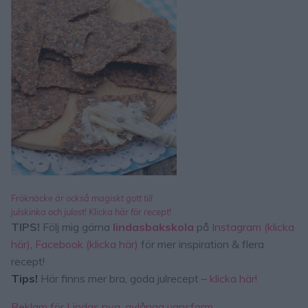
Fröknäcke är också magiskt gott till
julskinka och julost! Klicka här för recept!
TIPS!
Följ mig gärna
lindasbakskola
på
Instagram (klicka
här)
,
Facebook (klicka här)
för mer inspiration & flera
recept!
Tips!
Här finns mer bra, goda julrecept –
klicka här!
Reklam för Lindas nya, avlånga ugnsform