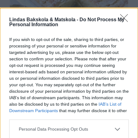
Lindas Bakskola & Matskola -
Do Not Process My
Personal Information
Lindas matbröd
If you wish to opt-out of the sale, sharing to third parties, or
processing of your personal or sensitive information for
targeted advertising by us, please use the below opt-out
section to confirm your selection. Please note that after your
opt-out request is processed you may continue seeing
interest-based ads based on personal information utilized by
us or personal information disclosed to third parties prior to
SCONES I LÅNGPANNA
your opt-out. You may separately opt-out of the further
Scones är ett klassiskt, snabbt frukostbröd som inte
disclosure of your personal information by third parties on the
behöver jäsa. Att baka ut det i långpanna eller på en
IAB’s list of downstream participants. This information may
also be disclosed by us to third parties on the
IAB’s List of
vanligt ugnsplåt gör det ännu enklare och räcker till
0
Downstream Participants
that may further disclose it to other
många. Frys direkt in de bröd som inte äts upp så blir
third parties.
de som färska om du tinar dem snabbt i mikron. Här
hittar du fler goda, …
Personal Data Processing Opt Outs