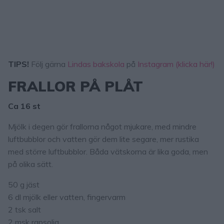
TIPS!
Följ gärna
Lindas bakskola
på
Instagram (klicka här!)
FRALLOR PÅ PLÅT
Ca 16 st
Mjölk i degen gör frallorna något mjukare, med mindre
luftbubblor och vatten gör dem lite segare, mer rustika
med större luftbubblor. Båda vätskorna är lika goda, men
på olika sätt.
50 g jäst
6 dl mjölk eller vatten, fingervarm
2 tsk salt
2 msk rapsolja