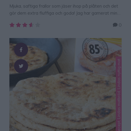
Mjuka, saftiga frallor som jäser ihop på plåten och det
gör dem extra fluffiga och goda! Jag har garnerat mina
frallor med både vita och svarta sesamfrön, men
0
självklart går det bra med en sorts sesamfrön, eller så
kan man byta ut dem till vallmofrön om man vill. Eller
gör dem utan frön, det går …
Lindas diabetesrecept, Lindas matbröd, Lindas nyttig mat