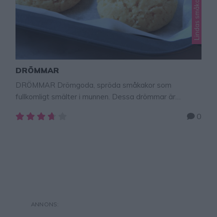
Lindas småkakor
DRÖMMAR
DRÖMMAR Drömgoda, spröda småkakor som
fullkomligt smälter i munnen. Dessa drömmar är
himmelskt goda och är mycket lätta att baka.TIPS! Följ
0
gärna Lindas bakskola på Instagram (klicka här!) Tips!
Följ Lindas bakskola NYTTIGA RECEPT konto på
Instagram – klicka här! Drömmar 18 stycken 50 g smör,
rumsvarmt1 1/2 dl strösocker1/2 tsk hjorthornssalt1/2
dl matolja eller rapsolja2 dl vetemjöl GÖR SÅ HÄR …