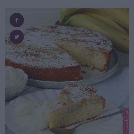
verkligen en favoritkaka! Tips! Följ Lindas bakskola
NYTTIGA RECEPT konto på Instagram – klicka här!
KANELBULLEKAKA PÅ …
Lindas mjuka kakor