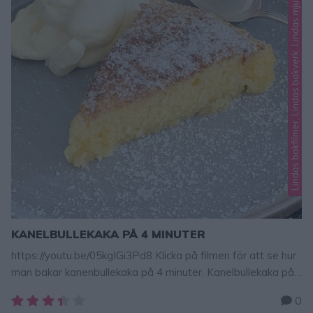
Lindas bakfilmer, Lindas bakverk, Lindas mjuka kakor
KANELBULLEKAKA PÅ 4 MINUTER
https://youtu.be/05kgIGi3Pd8 Klicka på filmen för att se hur
man bakar kanenbullekaka på 4 minuter. Kanelbullekaka på
bara 4 minuter – den blir gudomligt god!!! Att baka i mikron
0
är verkligen suveränt bra och det går blixtsnabbt. Det här är