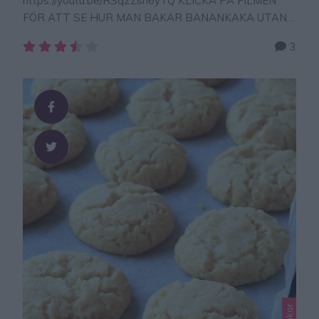
https://youtu.be/RSq2Zsn6yTQ KLICKA PÅ FILMEN
FÖR ATT SE HUR MAN BAKAR BANANKAKA UTAN
MJÖL! Banankaka med chokladsmak som inte innehåller
3
varken socker eller vetemjöl. Nyttig, supergod och
perfekt för alla som vill äta hälsosammare godsaker till
fikat. TIPS! Följ gärna Lindas
bakskola på Instagram (klicka här!) Tips! Följ Lindas
bakskola NYTTIGA RECEPT konto på Instagram –
klicka här! TILL DIABETIKER: …