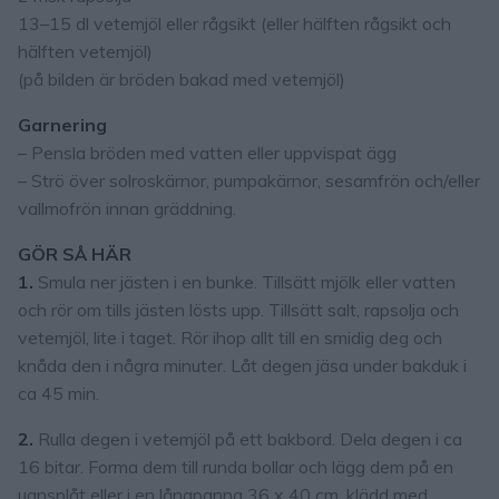
13–15 dl vetemjöl eller rågsikt (eller hälften rågsikt och
hälften vetemjöl)
(på bilden är bröden bakad med vetemjöl)
Garnering
– Pensla bröden med vatten eller uppvispat ägg
– Strö över solroskärnor, pumpakärnor, sesamfrön och/eller
vallmofrön innan gräddning.
GÖR SÅ HÄR
1.
Smula ner jästen i en bunke. Tillsätt mjölk eller vatten
och rör om tills jästen lösts upp. Tillsätt salt, rapsolja och
vetemjöl, lite i taget. Rör ihop allt till en smidig deg och
knåda den i några minuter. Låt degen jäsa under bakduk i
ca 45 min.
2.
Rulla degen i vetemjöl på ett bakbord. Dela degen i ca
16 bitar. Forma dem till runda bollar och lägg dem på en
ugnsplåt eller i en långpanna 36 x 40 cm, klädd med