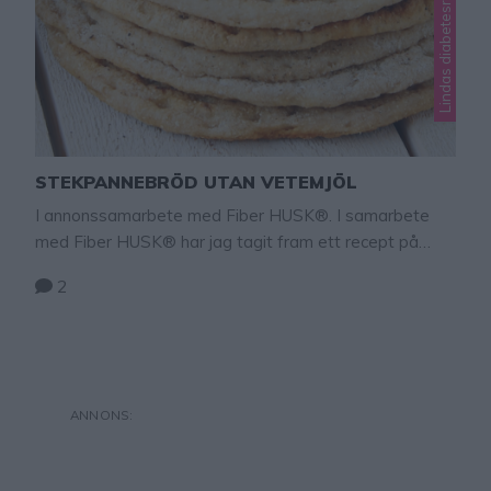
STEKPANNEBRÖD UTAN VETEMJÖL
I annonssamarbete med Fiber HUSK®. I samarbete
med Fiber HUSK® har jag tagit fram ett recept på
nyttigt stekpannebröd utan vetemjöl. – Kan man
2
verkligen baka stekpannebröd utan vetemjöl, har flera
vänner frågat mig? – Ja, det går hur bra som helst när
man använder Fiber HUSK® i degen! Fiber HUSK® har
egenskaper som håller …