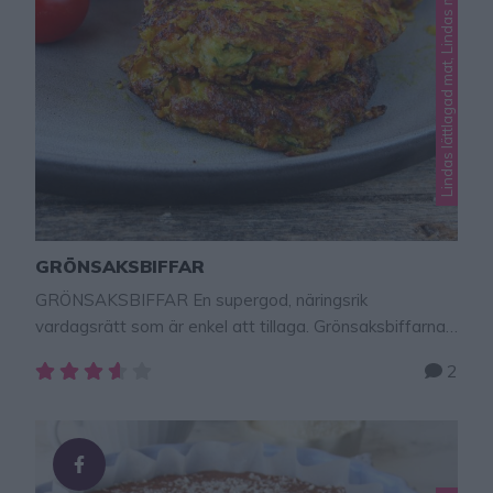
Lindas lättlagad mat, Lindas mat, Lindas nyttig mat
GRÖNSAKSBIFFAR
GRÖNSAKSBIFFAR En supergod, näringsrik
vardagsrätt som är enkel att tillaga. Grönsaksbiffarna
går bra att frysa in och servera dem gärna med ris,
2
mathavre, sallad och hemgjord tzatziki eller guacamole.
TIPS! Följ gärna Lindas bakskola på Instagram (klicka
här!) Tips! Följ Lindas bakskola NYTTIGA RECEPT
konto på Instagram – klicka här! Grönsaksbiffar 8 st
300 g kall, kokt och skalad …