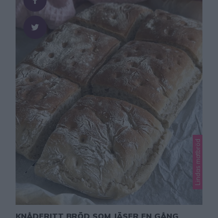
Lindas matbröd
KNÅDFRITT BRÖD SOM JÄSER EN GÅNG