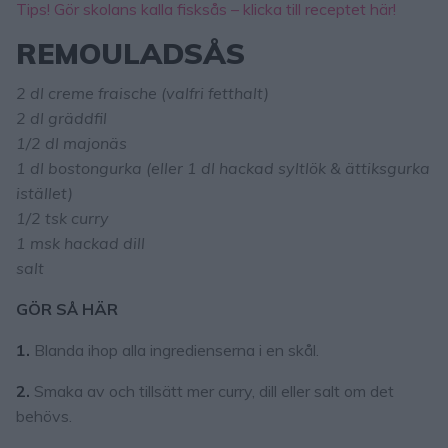
Tips! Gör skolans kalla fisksås – klicka till receptet här!
REMOULADSÅS
2 dl creme fraische (valfri fetthalt)
2 dl gräddfil
1/2 dl majonäs
1 dl bostongurka (eller 1 dl hackad syltlök & ättiksgurka
istället)
1/2 tsk curry
1 msk hackad dill
salt
GÖR SÅ HÄR
1.
Blanda ihop alla ingredienserna i en skål.
2.
Smaka av och tillsätt mer curry, dill eller salt om det
behövs.