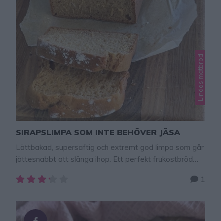
Lindas matbröd
SIRAPSLIMPA SOM INTE BEHÖVER JÄSA
Lättbakad, supersaftig och extremt god limpa som går
jättesnabbt att slänga ihop. Ett perfekt frukostbröd
och såååå gott med smör och en skiva ost på!
1
SIRAPSLIMPA SOM INTE BEHÖVER JÄSA 1 limpa
Deg:8 dl rågsikt (eller vetemjöl)1 tsk salt1 msk
bakpulver1 1/2 dl mörk sirap4 dl mjölk GÖR SÅ HÄR
1. Sätt ugnen på 180 grader. …