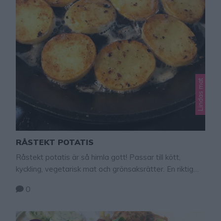
Lindas mat
RÅSTEKT POTATIS
Råstekt potatis är så himla gott! Passar till kött,
kyckling, vegetarisk mat och grönsaksrätter. En riktig
favorit som gör måltiden festligare. Tips! Stek
0
potatisen i rapsolja om du vill äta veganskt! Gott tips!
Servera stekt avokado till maten – klicka här för recept!
Klicka tillbaka till receptet couer de filé chicken här!