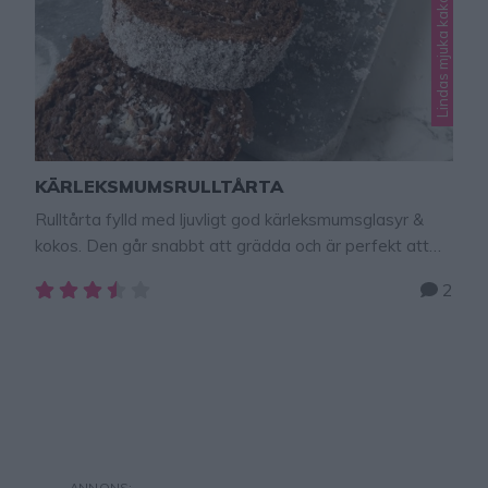
Lindas mjuka kakor
KÄRLEKSMUMSRULLTÅRTA
Rulltårta fylld med ljuvligt god kärleksmumsglasyr &
kokos. Den går snabbt att grädda och är perfekt att
baka till fikat! Det här är min favoritrulltårta!!! Tips!
2
Baka kärleksmums i långpanna – klicka till receptet här!
Tips! Baka en kärleksmums-sockerkaka – klicka till
recepter här! KÄRLEKSMUMSRULLTÅRTA Ca 12 bitar
Smet:3 ägg1 ½ dl strösocker1 ½ dl vetemjöl½ dl
kakao1 …