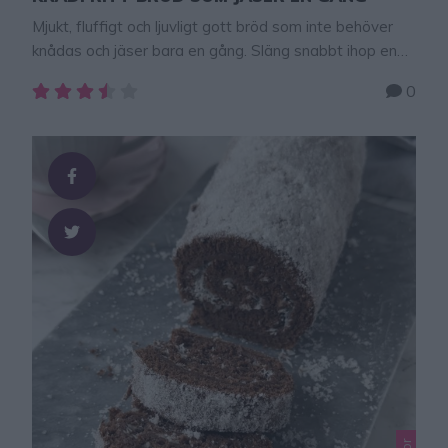
Mjukt, fluffigt och ljuvligt gott bröd som inte behöver
knådas och jäser bara en gång. Släng snabbt ihop en
deg och baka ett ljuvligt gott bröd – som inte behöver
0
knådas och jäser bara en gång! Supergott bröd som
även kan kalljäsa på i kylen över natten. Gör då degen
på kvällen och ställ den …