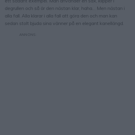
ett sådant exempel. Man använder en sax, klipper i
degrullen och så är den nästan klar, haha… Men nästan i
alla fall. Alla klarar i alla fall att göra den och man kan
sedan stolt bjuda sina vänner på en elegant kanellängd.