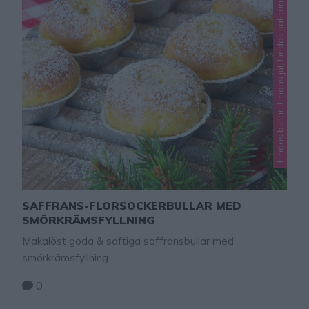
Lindas bullar, Lindas jul, Lindas saffran, Okategoriserade
SAFFRANS-FLORSOCKERBULLAR MED
SMÖRKRÄMSFYLLNING
Makalöst goda & saftiga saffransbullar med
smörkrämsfyllning.
0