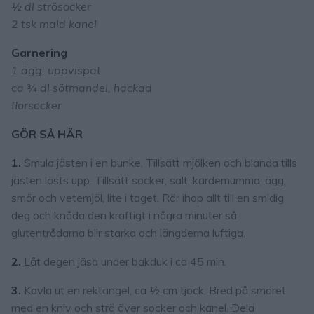
½ dl strösocker
2 tsk mald kanel
Garnering
1 ägg, uppvispat
ca
¾
dl sötmandel, hackad
florsocker
GÖR SÅ HÄR
1.
Smula jästen i en bunke. Tillsätt mjölken och blanda tills
jästen lösts upp. Tillsätt socker, salt, kardemumma, ägg,
smör och vetemjöl, lite i taget. Rör ihop allt till en smidig
deg och knåda den kraftigt i några minuter så
glutentrådarna blir starka och längderna luftiga.
2.
Låt degen jäsa under bakduk i ca 45 min.
3.
Kavla ut en rektangel, ca ½ cm tjock. Bred på smöret
med en kniv och strö över socker och kanel. Dela