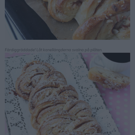
Färdiggräddade! Låt kanellängderna svalna på plåten.