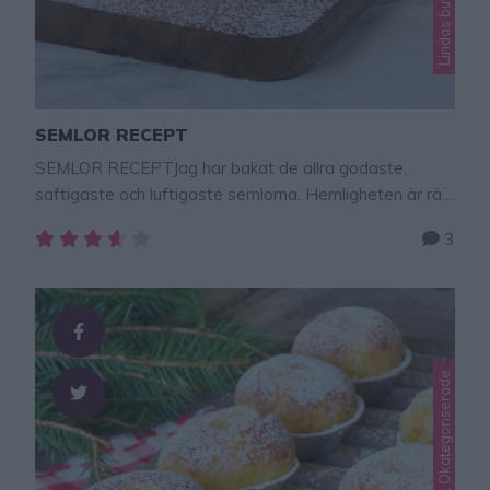
SEMLOR RECEPT
SEMLOR RECEPTJag har bakat de allra godaste,
saftigaste och luftigaste semlorna. Hemligheten är rätt
ingredienser, knåda och att jäsa degen!
3
Semmelbullarna blir perfekta! Tips! Baka en ljuvligt
semmelsockerkaka – klicka till receptet här! Tips! Baka
en underbar semmelkladdkaka som är galet god –
klicka till receptet här! SEMLOR Ca 15 st 50 g jäst 3 dl
…