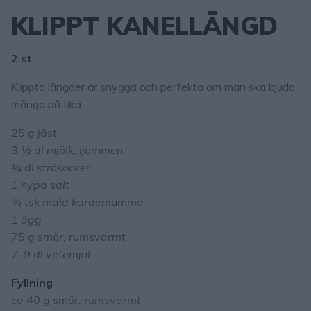
KLIPPT KANELLÄNGD
2 st
Klippta längder är snygga och perfekta om man ska bjuda
många på fika.
25 g jäst
3 ½ dl mjölk, ljummen
¾ dl strösocker
1 nypa salt
¾ tsk mald kardemumma
1 ägg
75 g smör, rumsvarmt
7–9 dl vetemjöl
Fyllning
ca 40 g smör, rumsvarmt