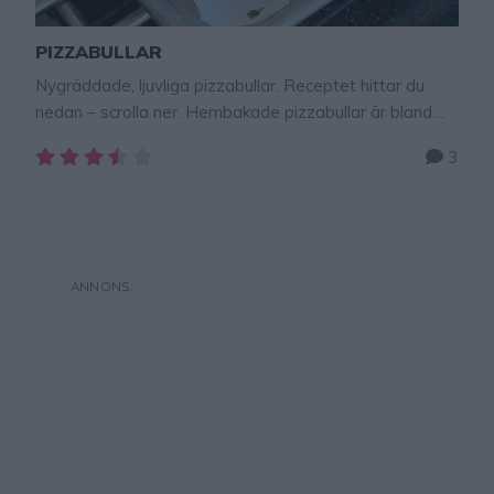
PIZZABULLAR
Nygräddade, ljuvliga pizzabullar. Receptet hittar du
nedan – scrolla ner. Hembakade pizzabullar är bland
det godaste som finns! De är perfekta att äta som
3
mellis, till en sallad eller soppa, som tilltugg till en drink
och att ha i frysen och ta fram när man är hungrig. Baka
pizzabullar är som om att baka kanelbullar, men …