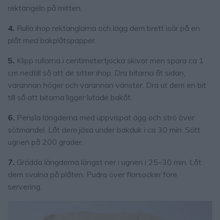
rektangeln på mitten.
4.
Rulla ihop rektanglarna och lägg dem brett isär på en
plåt med bakplåtspapper.
5.
Klipp rullarna i centimetertjocka skivor men spara ca 1
cm nedtill så att de sitter ihop. Dra bitarna åt sidan,
varannan höger och varannan vänster. Dra ut dem en bit
till så att bitarna ligger lutade bakåt.
6.
Pensla längderna med uppvispat ägg och strö över
sötmandel. Låt dem jäsa under bakduk i ca 30 min. Sätt
ugnen på 200 grader.
7.
Grädda längderna längst ner i ugnen i 25–30 min. Låt
dem svalna på plåten. Pudra över florsocker före
servering.