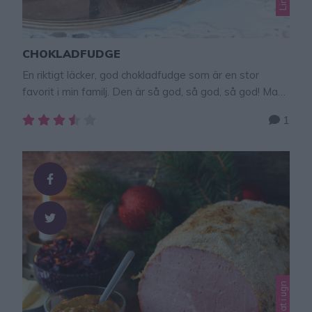
CHOKLADFUDGE
En riktigt läcker, god chokladfudge som är en stor
favorit i min familj. Den är så god, så god, så god! Man
kan tillsätta mörk, ljus eller mjölkchoklad i smeten.
1
TIPS! Följ mig gärna Lindas
bakskola på Instagram (klicka här), Facebook (klicka
här) så får du alltid alla nya recept direkt till ditt flöde!
Tips! Här hittar du massor av läckra …