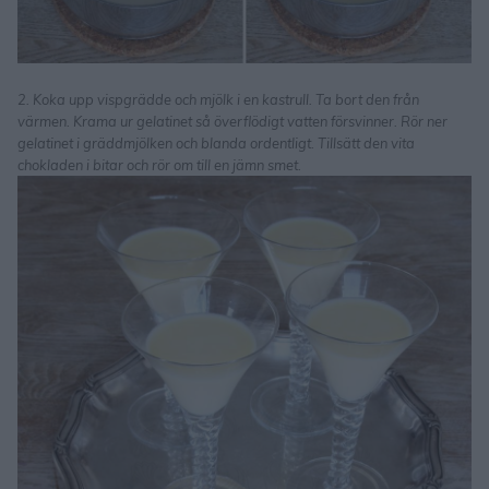
2. Koka upp vispgrädde och mjölk i en kastrull. Ta bort den från
värmen. Krama ur gelatinet så överflödigt vatten försvinner. Rör ner
gelatinet i gräddmjölken och blanda ordentligt. Tillsätt den vita
chokladen i bitar och rör om till en jämn smet.