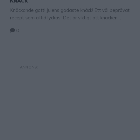
KNÄCK
Knäckande gott! Julens godaste knäck! Ett väl beprövat
recept som alltid lyckas! Det är viktigt att knäcken
kokar upp ända till 124 grader så den får rätt
0
konsistens när den stelnar. Man kan även använda
kulprovet om man inte har någon termometer (men det
är inte lika tillförlitligt). Läs om kulprovet här! Så lyckas
du med …