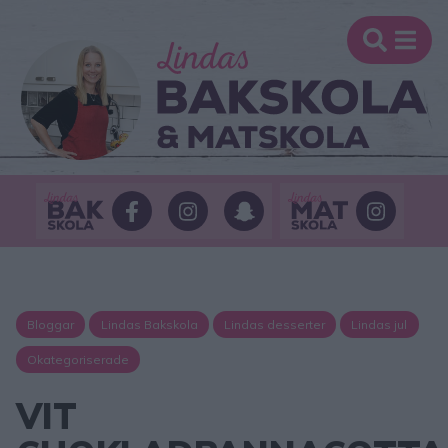
Bloggar
Lindas Bakskola
Lindas desserter
Lindas jul
Okategoriserade
VIT