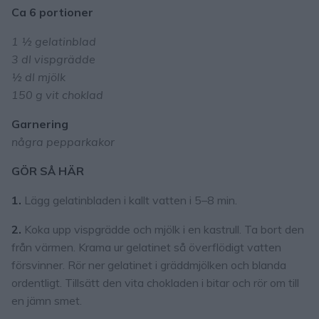
Ca 6 portioner
1 ½ gelatinblad
3 dl vispgrädde
½ dl mjölk
150 g vit choklad
Garnering
några pepparkakor
GÖR SÅ HÄR
1.
Lägg gelatinbladen i kallt vatten i 5–8 min.
2.
Koka upp vispgrädde och mjölk i en kastrull. Ta bort den
från värmen. Krama ur gelatinet så överflödigt vatten
försvinner. Rör ner gelatinet i gräddmjölken och blanda
ordentligt. Tillsätt den vita chokladen i bitar och rör om till
en jämn smet.