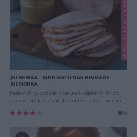
Lindas jul, Lindas mat, Lindas mat i ugn
JULSKINKA – MOR MATILDAS RIMMADE
JULSKINKA
Reklam för Jakobsdals Charkuteri – klicka här för att
läsa mer om Jakobsdals! Det är tredje året i rad som vi
väljer Mor Matildas rimmade julskinka från Jakobsdals
0
charkuteri hemma hos mig. Den godaste skinkan, en
riktig delikatess som dessutom är mycket enkel att
tillaga! Skinkan ligger i en vakuumförpackad stekpåse