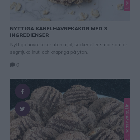
NYTTIGA KANELHAVREKAKOR MED 3
INGREDIENSER
Nyttiga havrekakor utan mjöl, socker eller smör som är
segmjuka inuti och knapriga på ytan.
0
L
d
r