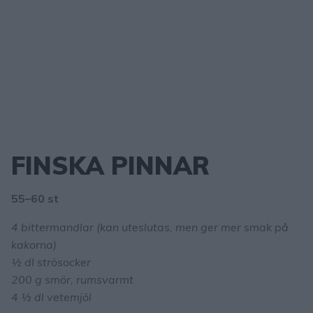
FINSKA PINNAR
55–60 st
4 bittermandlar (kan uteslutas, men ger mer smak på
kakorna)
½ dl strösocker
200 g smör, rumsvarmt
4 ½ dl vetemjöl