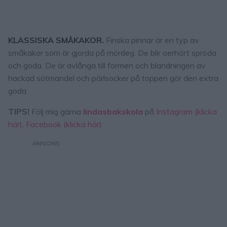
KLASSISKA SMÅKAKOR.
Finska pinnar är en typ av
småkakor som är gjorda på mördeg. De blir oerhört spröda
och goda. De är avlånga till formen och blandningen av
hackad sötmandel och pärlsocker på toppen gör den extra
goda.
TIPS!
Följ mig gärna
lindasbakskola
på
Instagram (klicka
här)
,
Facebook (klicka här)