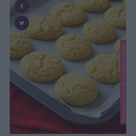
Banancookies med havregryn 15 st 2 bananer1 tsk
bakpulver1 msk kakao …
Lindas jul, Lindas saffran, Lindas småkakor