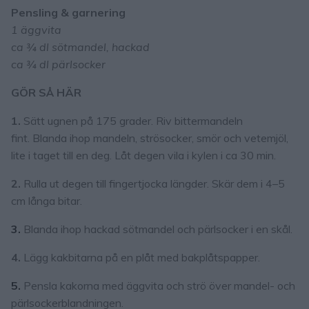
Pensling & garnering
1 äggvita
ca ¾ dl sötmandel, hackad
ca ¾ dl pärlsocker
GÖR SÅ HÄR
1.
Sätt ugnen på 175 grader. Riv bittermandeln
fint. Blanda ihop mandeln, strösocker, smör och vetemjöl,
lite i taget till en deg. Låt degen vila i kylen i ca 30 min.
2.
Rulla ut degen till fingertjocka längder. Skär dem i 4–5
cm långa bitar.
3.
Blanda ihop hackad sötmandel och pärlsocker i en skål.
4.
Lägg kakbitarna på en plåt med bakplåtspapper.
5.
Pensla kakorna med äggvita och strö över mandel- och
pärlsockerblandningen.