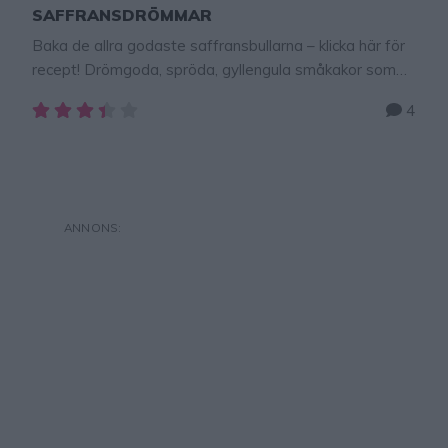
SAFFRANSDRÖMMAR
Baka de allra godaste saffransbullarna – klicka här för
recept! Drömgoda, spröda, gyllengula småkakor som
fullkomligt smälter i munnen. Dessa saffransdrömmar
4
doftar och smakar himmelskt gott och är mycket lätta
att baka.TIPS! Följ gärna Lindas
bakskola på Instagram (klicka här!) Saffransdrömmar
18 st 1/2 g saffran (1 påse)50 g smör, rumsvarmt1 1/2
dl strösocker1/2 tsk hjorthornssalt1/2 dl matolja eller …