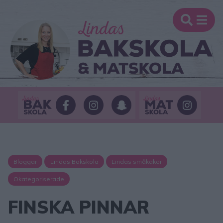
Bloggar
Lindas Bakskola
Lindas småkakor
Okategoriserade
FINSKA PINNAR