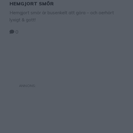
HEMGJORT SMÖR
Hemgjort smör är busenkelt att göra – och oerhört
lyxigt & gott!
0