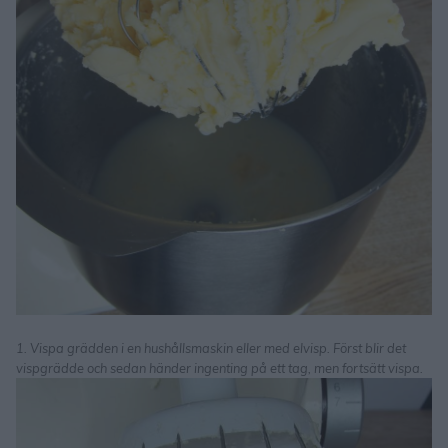
1. Vispa grädden i en hushållsmaskin eller med elvisp. Först blir det
vispgrädde och sedan händer ingenting på ett tag, men fortsätt vispa.