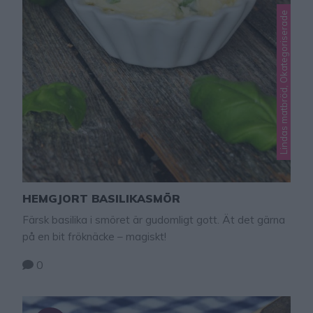
Lindas matbröd, Okategoriserade
HEMGJORT BASILIKASMÖR
Färsk basilika i smöret är gudomligt gott. Ät det gärna
på en bit fröknäcke – magiskt!
0