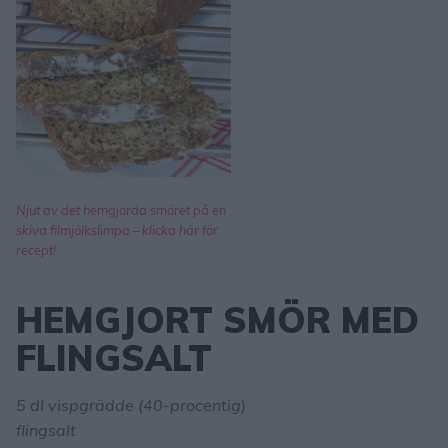
Njut av det hemgjorda smöret på en
skiva filmjölkslimpa – klicka här för
recept!
HEMGJORT S
MÖR MED
FLINGSALT
5 dl vispgrädde (40-procentig)
flingsalt