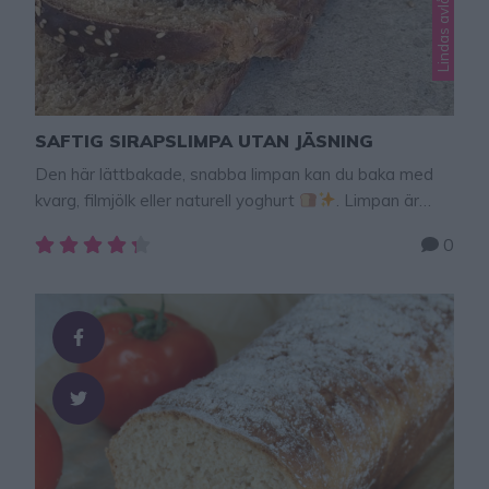
SAFTIG SIRAPSLIMPA UTAN JÄSNING
Den här lättbakade, snabba limpan kan du baka med
kvarg, filmjölk eller naturell yoghurt
. Limpan är
busenkel att baka! Degen behöver inte jäsa och du
0
behöver inte stå länge i köket och baka. Degen tar
bara några minuter att röra ihop. Resultatet? En
fantastiskt saftig, lite mörkare limpa med en underbar
smak. Den håller …