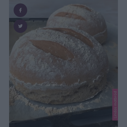
i min avlånga ugnsform som jag tagit fram till bakning!
…
Lindas matbröd