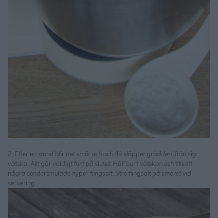
2. Efter en stund blir det smör och och då släpper grädden ifrån sig
vätska. Allt går väldigt fort på slutet. Häll bort vätskan och tillsätt
några söndersmulade nypor flingsalt. Strö flingsalt på smöret vid
servering.