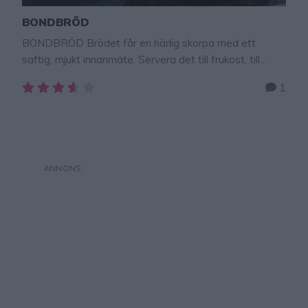
BONDBRÖD
BONDBRÖD Brödet får en härlig skorpa med ett
saftig, mjukt innanmäte. Servera det till frukost, till
helgmiddagen eller ta med på utflykten. Bondbröd 2
1
stycken 50 g jäst5 dl vatten, fingervarmt1/2 dl rapsolja
eller olivolja2 tsk salt12–13 dl rågsikt GÖR SÅ HÄR 1.
Smula ner jästen i en bunke. Tillsätt vatten och blanda
tills jästen lösts …