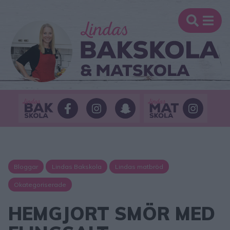
Bloggar
Lindas Bakskola
Lindas matbröd
Okategoriserade
HEMGJORT SMÖR MED