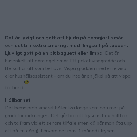
Det är lyxigt och gott att bjuda på hemgjort smör –
och det blir extra smarrigt med flingsalt på toppen.
Ljuvligt gott på en bit baguett eller limpa.
Det är
busenkelt att göra eget smör. Ett paket vispgrädde och
lite salt är allt som behövs. Vispa grädden med en elvisp
eller hushållsassistent – om du inte är en jäkel på att vispa
för hand
.
Hållbarhet
Det hemgjorda smöret håller lika länge som datumet på
gräddförpackningen. Det går bra att frysa in t ex hälften
och ta fram vid ett senare tillfälle (men då bör man äta upp
allt på en gång). Förvara det max 1 månad i frysen.