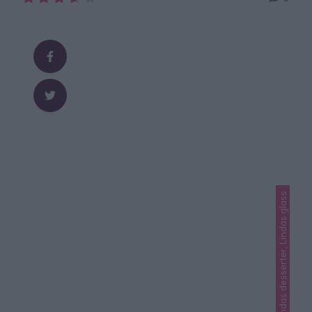
men inte för mycket. Supergott till frukost, mellis eller
på en utflykt. Skiva gärna upp brödet och frys in i skivor.
Tips! Mixa 7 dl havregryn till 6 dl havremjöl eller köp
färdigt …
Lindas desserter, Lindas glass