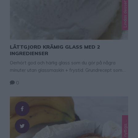
LÄTTGJORD KRÄMIG GLASS MED 2
INGREDIENSER
Oerhört god och härlig glass som du gör på några
minuter utan glassmaskin + frystid. Grundrecept som
kan smaksättas efter egen smak!
0
L
L
i
t