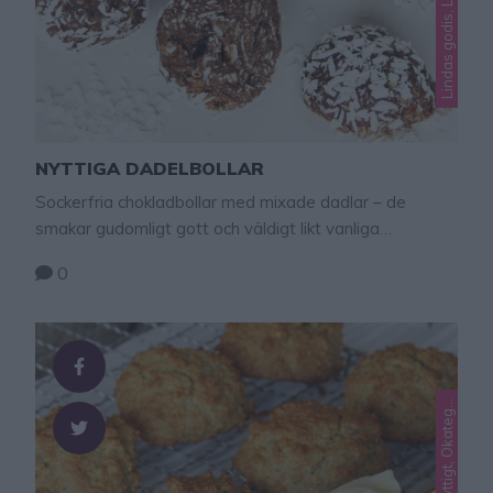
NYTTIGA DADELBOLLAR
Sockerfria chokladbollar med mixade dadlar – de
smakar gudomligt gott och väldigt likt vanliga
havrebollar.
0
L
o
e