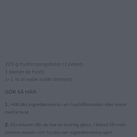
225 g frysta mangobitar (1 paket)
1 banan (ej fryst)
1–1 ½ dl mjölk (valfri fetthalt)
GÖR SÅ HÄR
1.
Häll alla ingredienserna i en hushållsmaskin eller mixer
med knivar.
2.
Kör mixern tills du har en krämig glass. I bland får man
stanna mixern och trycka ner ingredienserna igen.