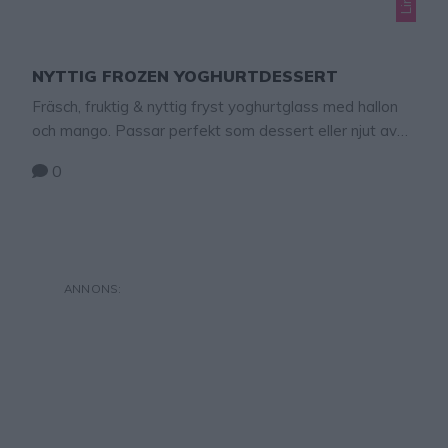
NYTTIG FROZEN YOGHURTDESSERT
Fräsch, fruktig & nyttig fryst yoghurtglass med hallon
och mango. Passar perfekt som dessert eller njut av
den när du är sugen på något sött. Sååå gott och helt
0
utan tillsatt socker! Nyttig frozen yoghurtdessert
Hallonglass: 2 dl mild yoghurt naturell (eller
vaniljyoghurt) ca 150 g frysta hallon Mangoglass: 2 dl
mild yoghurt naturell (eller vaniljyoghurt) …