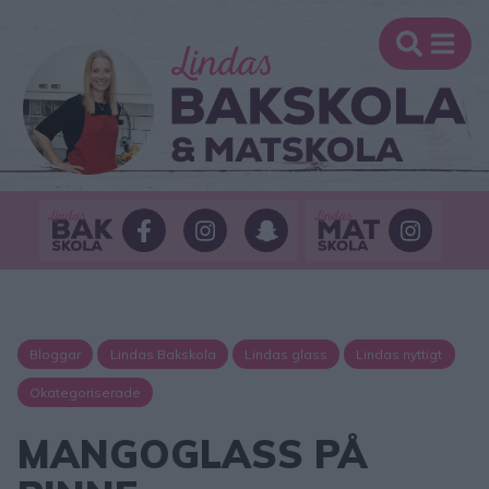
Bloggar
Lindas Bakskola
Lindas glass
Lindas nyttigt
Okategoriserade
MANGOGLASS PÅ