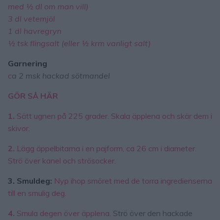
med ½ dl om man vill)
3 dl vetemjöl
1 dl havregryn
½ tsk flingsalt (eller ½ krm vanligt salt)
Garnering
c
a 2 msk hackad sötmandel
GÖR SÅ HÄR
1.
Sätt ugnen på 225 grader. Skala äpplena och skär dem i
skivor.
2.
Lägg äppelbitarna i en pajform, ca 26 cm i diameter.
Strö över kanel och strösocker.
3. Smuldeg:
Nyp ihop smöret med de torra ingredienserna
till en smulig deg.
4.
Smula degen över äpplena.
Strö över den hackade