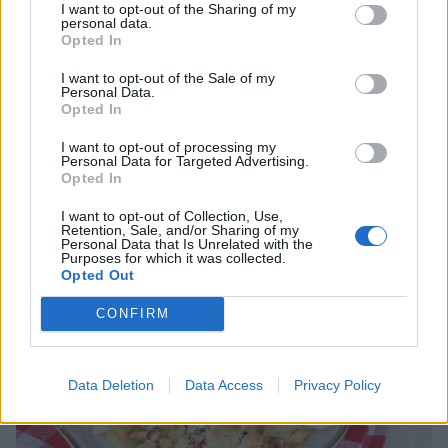
5. Grädda pajen längst ner i ugnen i 26–30 min. Låt den svalna i
I want to opt-out of the Sharing of my
personal data.
formen. Servera med vaniljsås eller vaniljglass. (Bilden är utan
Opted In
mandeln).
I want to opt-out of the Sale of my
Personal Data.
Opted In
I want to opt-out of processing my
Personal Data for Targeted Advertising.
Opted In
I want to opt-out of Collection, Use,
Retention, Sale, and/or Sharing of my
Personal Data that Is Unrelated with the
Purposes for which it was collected.
Opted Out
CONFIRM
Data Deletion
Data Access
Privacy Policy