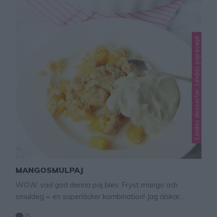
Lindas desserter, Lindas pajrecept
MANGOSMULPAJ
WOW, vad god denna paj blev. Fryst mango och
smuldeg = en superläcker kombination! Jag älskar
denna paj! Tips! – Havregrynen, 1 dl kan bytas ut mot
0