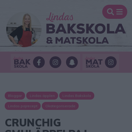
Bloggar
Lindas äpplen
Lindas Bakskola
Lindas pajrecept
Okategoriserade
CRUNCHIG