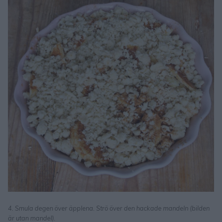
4. Smula degen över äpplena. Strö över den hackade mandeln (bilden
är utan mandel).