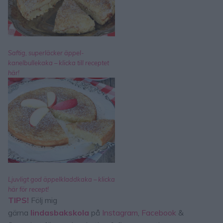
Saftig, superläcker äppel-
kanelbullekaka – klicka till receptet
här!
Ljuvligt god äppelkladdkaka – klicka
här för recept!
TIPS!
Följ mig
gärna
lindasbakskola
på
Instagram
,
Facebook
&