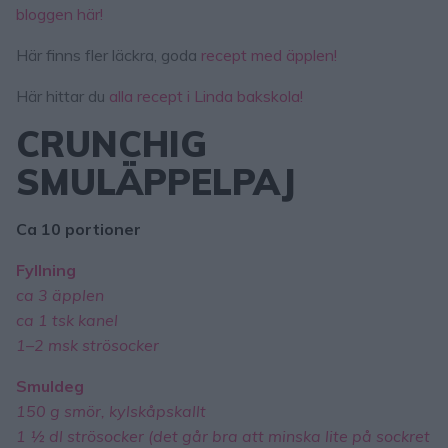
bloggen här!
Här finns fler läckra, goda
recept med äpplen!
Här hittar du
alla recept i Linda bakskola!
CRUNCHIG
SMULÄPPELPAJ
Ca 10 portioner
Fyllning
ca 3 äpplen
ca 1 tsk kanel
1–2 msk strösocker
Smuldeg
150 g smör, kylskåpskallt
1 ½ dl strösocker (det går bra att minska lite på sockret