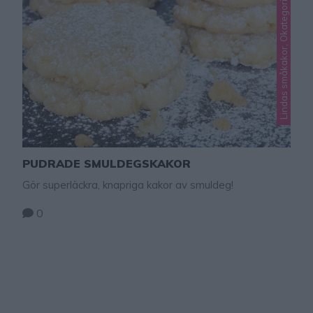
Lindas småkakor, Okategoriserade
PUDRADE SMULDEGSKAKOR
Gör superläckra, knapriga kakor av smuldeg!
0