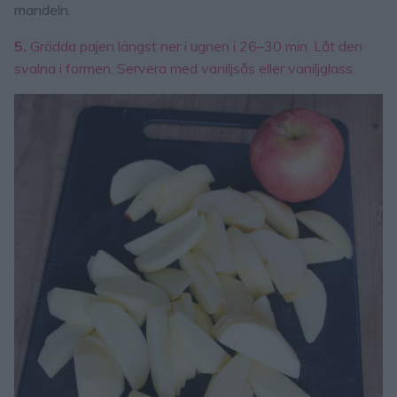
mandeln.
5.
Grädda pajen längst ner i ugnen i 26–30 min. Låt den
svalna i formen. Servera med vaniljsås eller vaniljglass.