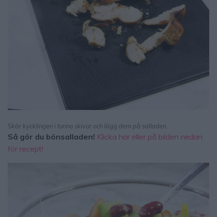
Skär kycklingen i tunna skivor och lägg dem på salladen.
Så gör du bönsalladen!
Klicka här eller på bilden nedan
för recept!