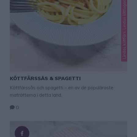
s
KÖTTFÄRSSÅS & SPAGETTI
Köttfärssås och spagetti – en av de populäraste
maträtterna i detta land.
0