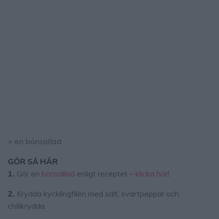
+ en bönsallad
GÖR SÅ HÄR
1.
Gör en
bönsallad
enligt receptet –
klicka här
!.
2.
Krydda kycklingfilén med salt, svartpeppar och
chilikrydda.