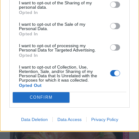
Lindas mat
I want to opt-out of the Sharing of my
personal data.
Opted In
I want to opt-out of the Sale of my
Personal Data.
KLYFTPOTATIS MED BASILIKA
Opted In
Potatis ska tillagas på hög värme. Om den tillagas
I want to opt-out of processing my
i låg värme, men under lång tid kan det bli en hård kärna
Personal Data for Targeted Advertising.
Opted In
i mitten av potatisen. Temperaturen 50-60 grader
0
måste passeras snabbt för att kärnan i potatisen ska
I want to opt-out of Collection, Use,
bli mjuk. Om den värms upp för långsamt förblir den
Retention, Sale, and/or Sharing of my
Personal Data that Is Unrelated with the
hård inuti. Tips! Pressa 1–2 vitlöksklyftor och blanda …
Purposes for which it was collected.
Opted Out
CONFIRM
Data Deletion
Data Access
Privacy Policy