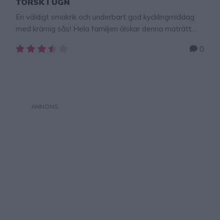
TORSK I UGN
En väldigt smakrik och underbart god kycklingmiddag
med krämig sås! Hela familjen älskar denna maträtt
och den är enkel att tillaga. Perfekt att göra som
0
matlådor också! Passar lika bra vardags som helg!
Tips: Baka baguetter till maten – klicka till receptet här!
Tips! Gör pannkakor med havregryn istället för
vetemjöl – klicka till receptet här! TORSK …