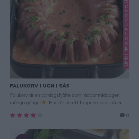
Lindas lättlagad mat, Lindas mat, Lindas mat i ugn
FALUKORV I UGN I SÅS
Falukorv är en vardagshjälte som räddar middagen
många gånger
. Här får du ett toppenrecept på en
uppgraderad version där falukorven gräddas i en
0
krämig, smakrik tomatgräddsås som gör att hela
familjen kommer be om mer! Tips:Välj valfri fetthalt på
grädden och det går att byta ut den mot creme