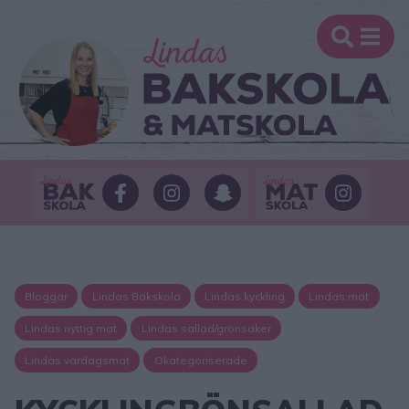
Bloggar
Lindas Bakskola
Lindas kyckling
Lindas mat
Lindas nyttig mat
Lindas sallad/grönsaker
Lindas vardagsmat
Okategoriserade