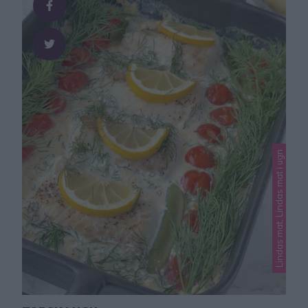
fraische om man föredrar det. Tomatpurén …
Lindas mat, Lindas mat i ugn