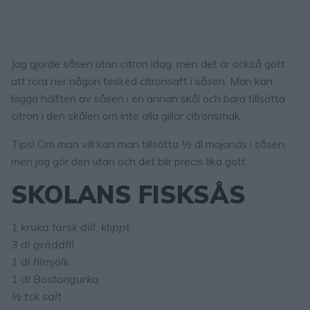
Jag gjorde såsen utan citron idag, men det är också gott
att röra ner någon tesked citronsaft i såsen. Man kan
lägga hälften av såsen i en annan skål och bara tillsätta
citron i den skålen om inte alla gillar citronsmak.
Tips! Om man vill kan man tillsätta ½ dl majonäs i såsen,
men jag gör den utan och det blir precis lika gott.
SKOLANS FISKSÅS
1 kruka färsk dill, klippt
3 dl gräddfil
1 dl filmjölk
1 dl Bostongurka
½ tsk salt