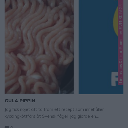
Lindas tips & fakta, Promotion, SVENSK FÅGEL
GULA PIPPIN
Jag fick nöjet att ta fram ett recept som innehåller
kycklingköttfärs åt Svensk fågel. Jag gjorde en
kycklingköttfärssås och wow vad god den blev! Det har
0