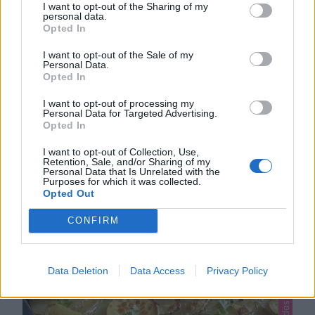
UGNSPANNKAKA
I want to opt-out of the Sharing of my
personal data.
Ugnspannkaka, även kallad tjockpannkaka, är ett
Opted In
klassiskt vardagsrecept som framförallt mina barn
I want to opt-out of the Sale of my
älskar. Pannkakan är fluffig, god och mycket lättlagad.
Personal Data.
0
Smeten tar bara några minuter att röra ihop och sedan
Opted In
sköter den sig själv i ugnen. Servera gärna med sylt och
I want to opt-out of processing my
vispgrädde. Tips! Baka ugnspannkaka med bacon –
Personal Data for Targeted Advertising.
Opted In
klicka här för recept! Kolla in mina andra …
I want to opt-out of Collection, Use,
Retention, Sale, and/or Sharing of my
Personal Data that Is Unrelated with the
Purposes for which it was collected.
Opted Out
Lindas helgmat, Lindas mat, Lindas mat i ugn
CONFIRM
Data Deletion
Data Access
Privacy Policy