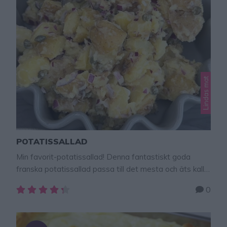
Lindas mat
POTATISSALLAD
Min favorit-potatissallad! Denna fantastiskt goda
franska potatissallad passa till det mesta och äts kall.
Jag brukar tillsätta extra kapris för jag älskar kapris.
0
Man kan också pressa ner en klyfta vitlök i dressingen
om man vill ha extra stark smak! (Ursäkta den dåliga
bilden, men jag lovar potatissalladen är otroligt god,