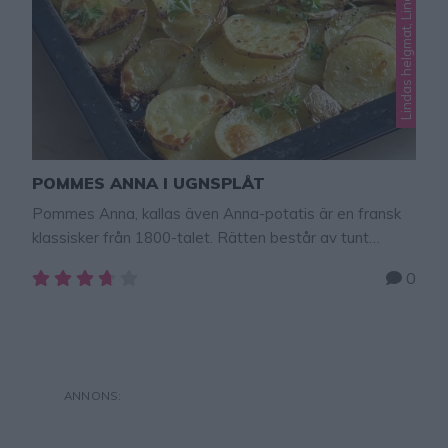
POMMES ANNA I UGNSPLÅT
Pommes Anna, kallas även Anna-potatis är en fransk
klassisker från 1800-talet. Rätten består av tunt
skivad potatis i en ugnsform som toppas med smält
0
smör, vitlök, salt och peppar. Den sägs att
potatisrätten har fått sitt namn efter en tjänsteflicka
som gjorde den till sin arbetsgivare, hertigen av
Pompadour. Här hittar ni fler goda matrecept …