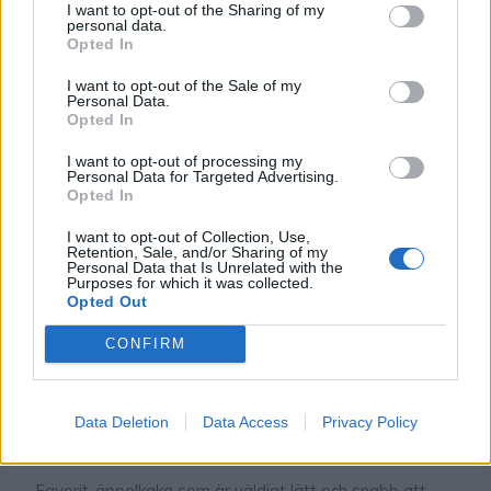
i
n
d
a
s
ä
p
p
l
e
n
,
L
i
n
d
a
s
a
v
l
å
n
g
a
u
g
n
s
f
o
r
m
r
e
c
e
p
t
,
L
i
n
d
a
s
j
u
k
a
k
a
k
o
I want to opt-out of the Sharing of my
L
m
r
personal data.
Opted In
I want to opt-out of the Sale of my
Personal Data.
Opted In
I want to opt-out of processing my
Personal Data for Targeted Advertising.
Opted In
I want to opt-out of Collection, Use,
Retention, Sale, and/or Sharing of my
Personal Data that Is Unrelated with the
Purposes for which it was collected.
Opted Out
CONFIRM
Data Deletion
Data Access
Privacy Policy
LINDAS ÄPPELKAKA
Favorit-äppelkaka som är väldigt lätt och snabb att