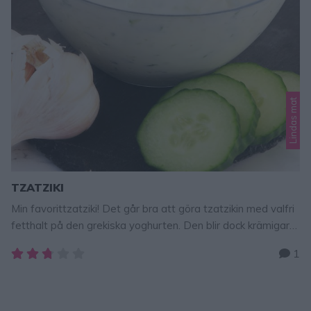
Lindas mat
TZATZIKI
Min favorittzatziki! Det går bra att göra tzatzikin med valfri
fetthalt på den grekiska yoghurten. Den blir dock krämigare
desto högre fetthalt. Men den magra blir jättegod den med,
1
tycker jag. Tzatziki är ett fantastiskt gott tillbehör till t ex
tacos, fajitas, en köttbit, kyckling, sallad m m. Tzatziki 500 g
grekisk yoghurt (valfri fetthalt) …