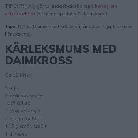
TIPS!
Följ mig gärna
lindasbakskola
på I
nstagram
och
Facebook
för mer inspiration & flera recept!
Tips
! Byt ut Daimen mot kokos så får du vanliga, klassiska
kärleksums)
KÄRLEKSMUMS MED
DAIMKROSS
Ca 12 bitar
3 ägg
2 ½ dl strösocker
½ dl kakao
3 ½ dl vetemjöl
2 tsk bakpulver
125 g smör, smält
1 dl mjölk