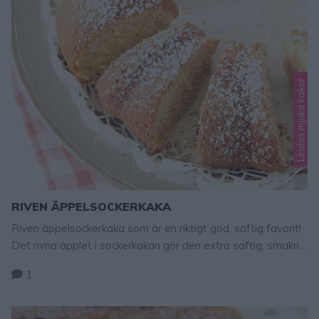
Lindas mjuka kakor
RIVEN ÄPPELSOCKERKAKA
Riven äppelsockerkaka som är en riktigt god, saftig favorit!
Det rivna äpplet i sockerkakan gör den extra saftig, smakrik
och god! Tips! Kanelen kan bytas ut mot kardemumma.
1
Riven äppelsockerkaka 12 bitar Rivet äpple i smeten gör
kakan oerhört saftig och god. 2 ägg 2 dl strösocker 2 tsk
vaniljsocker 2 tsk bakpulver 3 ½ dl …