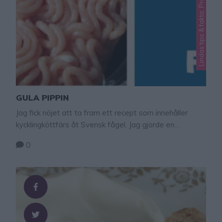
GULA PIPPIN
Jag fick nöjet att ta fram ett recept som innehåller
kycklingköttfärs åt Svensk fågel. Jag gjorde en
kycklingköttfärssås och wow vad god den blev! Det har
0
blivit en ny favoriträtt hos alla mina fem barn. Så bra
med en ny vardagsrätt som både är god, lättlagad och
innehåller kyckling som är klimatsmart, säkert och
hållbar! Testa …