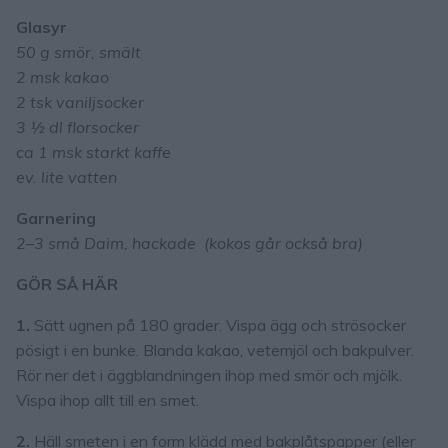
Glasyr
50 g smör, smält
2 msk kakao
2 tsk vaniljsocker
3 ½ dl florsocker
ca 1 msk starkt kaffe
ev. lite vatten
Garnering
2–3 små Daim, hackade (kokos går också bra)
GÖR SÅ HÄR
1.
Sätt ugnen på 180 grader. Vispa ägg och strösocker
pösigt i en bunke. Blanda kakao, vetemjöl och bakpulver.
Rör ner det i äggblandningen ihop med smör och mjölk.
Vispa ihop allt till en smet.
2.
Häll smeten i en form klädd med bakplåtspapper (eller