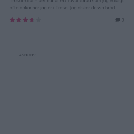
Trosafrallor – det här är ett favoritbröd som jag väldigt
ofta bakar när jag är i Trosa. Jag älskar dessa bröd.
Det blir så himla gott att baka med rågsikt och de blir
3
fantastiskt fluffiga, mjuka och goda!
Kalljäsning!Frallorna kan bakas ut på plåten och jäsa i
kylen i ca 8 timmar. Eller jäsa i kylen …