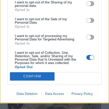
I want to opt-out of the Sharing of my
personal data.
Opted In
I want to opt-out of the Sale of my
Personal Data.
Lindas matbröd
Opted In
I want to opt-out of processing my
Personal Data for Targeted Advertising.
Opted In
I want to opt-out of Collection, Use,
Retention, Sale, and/or Sharing of my
STEKPANNEBRÖD
Personal Data that Is Unrelated with the
Purposes for which it was collected.
Otroligt goda stekpannebröd som går snabbt och lätt
Opted Out
att göra! Ingen jäsning och ingen ugn behövs utan
CONFIRM
degen gräddas direkt i en stekpanna. Stekpannebröd
0
Ca 10 st 5 dl vetemjöl 2 tsk bakpulver 1 tsk salt 50 g
smör, rumsvarmt 2 ½ dl filmjölk GÖR SÅ HÄR Blanda
Data Deletion
Data Access
Privacy Policy
alla torra ingredienserna i en skål. Tillsätt …