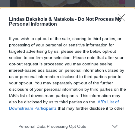
Lindas Bakskola & Matskola -
Do Not Process My
FRUKOSTLIMPA SOM JÄSER EN GÅNG
Personal Information
En saftig, mycket enkel limpa som bara jäser en gång
direkt i formen. Perfekt att baka till frukost. Antingen
If you wish to opt-out of the sale, sharing to third parties, or
kallelser man degen i kylen över natten eller så jäser
processing of your personal or sensitive information for
1
degen ca 1 timme i formen i rumstemperatur.
targeted advertising by us, please use the below opt-out
section to confirm your selection. Please note that after your
Frukostlimpa som jäser en gång Tips! Pensla limporna
opt-out request is processed you may continue seeing
med ägg och strö över vallmofrön eller sesamfrön
interest-based ads based on personal information utilized by
innan gräddning! …
us or personal information disclosed to third parties prior to
your opt-out. You may separately opt-out of the further
disclosure of your personal information by third parties on the
IAB’s list of downstream participants. This information may
also be disclosed by us to third parties on the
IAB’s List of
Downstream Participants
that may further disclose it to other
third parties.
Personal Data Processing Opt Outs