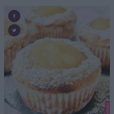
sedan röra om. Jag gjorde såsen utan citron idag, men det
är också gott …
Lindas bullar