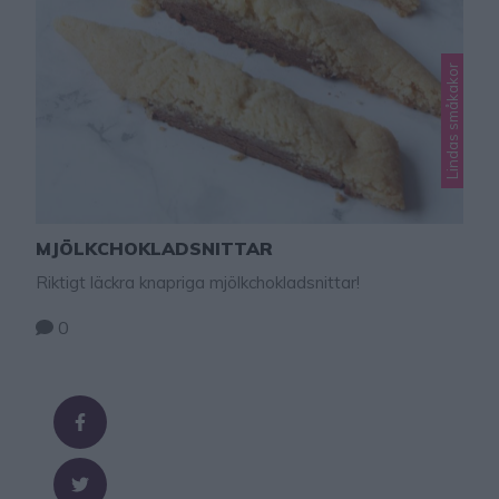
Lindas småkakor
MJÖLKCHOKLADSNITTAR
Riktigt läckra knapriga mjölkchokladsnittar!
0