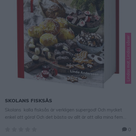
Lindas mat, Lindas såser
SKOLANS FISKSÅS
Skolans kalla fisksås är verkligen supergod! Och mycket
enkel att göra! Och det bästa av allt är att alla mina fem
barn gillar den. Tänk på att inte tillsätta för mycket
0
vitpeppar, det räcker med att pudra över lite grann och