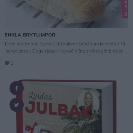
ENKLA BRYTLIMPOR
Enkla brytlimpor! Mycket lättbakade bröd som innehåller få
ingredienser. Degen jäser ihop på plåten vilket gör bröden
extremt saftiga! Enkla brytlimpor Ca 5 st 50 g jäst 6 dl
2
vatten, fingervarmt 2 tsk salt 3 msk rapsolja 15–16 dl
vetemjöl GÖR SÅ HÄR 1. Smula ner jästen i en bunke.
Tillsätt vattnet och rör om …