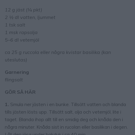
12 g jäst (¼ pkt)
2 ½ dl vatten, ljummet
1 tsk salt
1 msk rapsolja
5–6 dl vetemjöl
ca 25 g ruccola eller några kvistar basilika (kan
uteslutas)
Garnering
flingsalt
GÖR SÅ HÄR
1.
Smula ner jästen i en bunke. Tillsätt vatten och blanda
tills jästen lösts upp. Tillsätt salt, olja och vetemjöl, lite i
taget. Blanda ihop allt till en smidig deg och knåda den i
några minuter. Knåda sist in rucolan eller basilikan i degen.
Låt den jäsa under bakduk i ca 40 min.