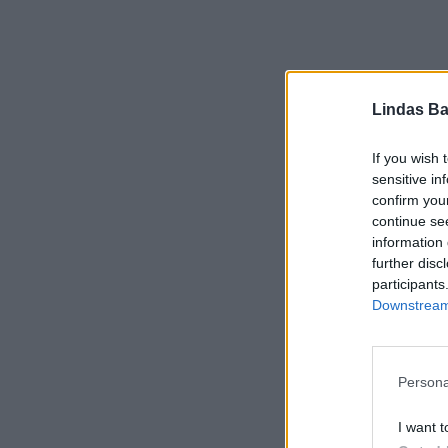
Lindas Ba
If you wish 
sensitive in
confirm you
continue se
information 
further disc
participants
Downstream 
Persona
I want t