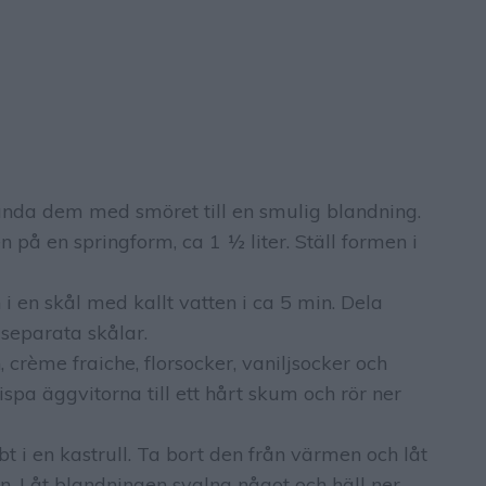
nda dem med smöret till en smulig blandning.
 på en springform, ca 1 ½ liter. Ställ formen i
i en skål med kallt vatten i ca 5 min. Dela
 separata skålar.
 crème fraiche, florsocker, vaniljsocker och
 Vispa äggvitorna till ett hårt skum och rör ner
t i en kastrull. Ta bort den från värmen och låt
en. Låt blandningen svalna något och häll ner