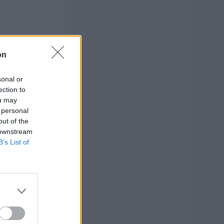
on
sonal or
ection to
ou may
 personal
out of the
 downstream
B’s List of