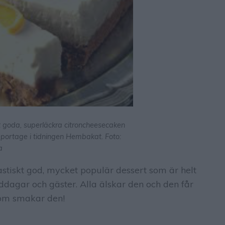
 goda, superläckra citroncheesecaken
 reportage i tidningen Hembakat. Foto:
a
stiskt god, mycket populär dessert som är helt
ddagar och gäster. Alla älskar den och den får
 som smakar den!