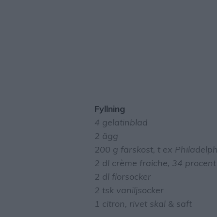
Fyllning
4 gelatinblad
2 ägg
200 g färskost, t ex Philadelp
2 dl crème fraiche, 34 procent
2 dl florsocker
2 tsk vaniljsocker
1 citron, rivet skal & saft