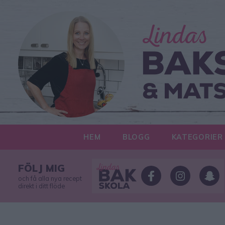
HEM
BLOGG
KATEGORIER
FÖLJ MIG
och få alla nya recept
direkt i ditt flöde