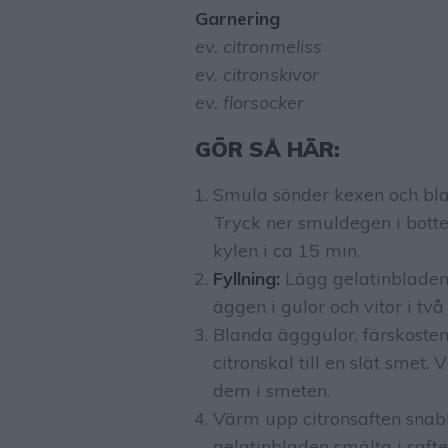
Garnering
ev. citronmeliss
ev. citronskivor
ev. florsocker
GÖR SÅ HÄR:
Smula sönder kexen och bla
Tryck ner smuldegen i botten
kylen i ca 15 min.
Fyllning:
Lägg gelatin­bladen 
äggen i gulor och vitor i två
Blanda ägggulor, färskosten,
citronskal till en slät smet.
dem i smeten.
Värm upp citronsaften snabb
gelatinbladen smälta i saft