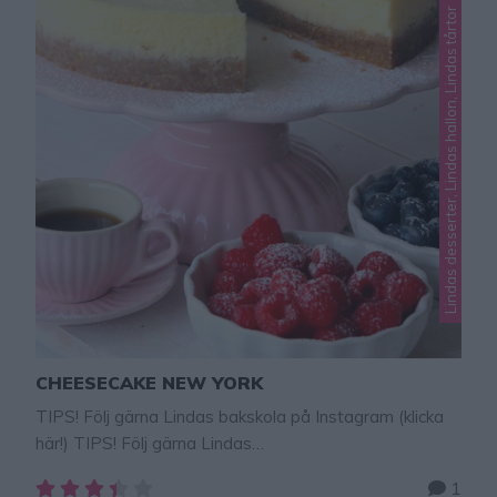
Lindas desserter, Lindas hallon, Lindas tårtor
CHEESECAKE NEW YORK
TIPS! Följ gärna Lindas bakskola på Instagram (klicka
här!) TIPS! Följ gärna Lindas
bakskola på Instagram (klicka här!) så får du fler recept
1
och inspo. Cheesecake New York är en klassiker som är