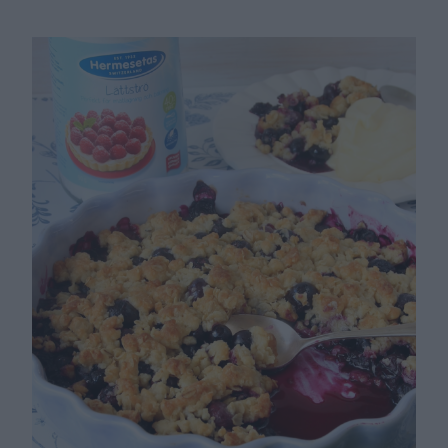
himmelskt god! En lyxig, superläcker cheesecake som
alltid är uppskattad och fantastiskt god att bjuda på!
Här får ni ett riktigt toppenrecept! Cheesecake New
York Ca 12 bitar …