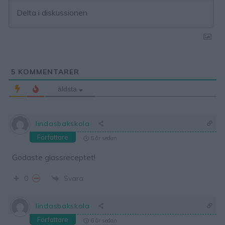
5
KOMMENTARER
äldsta
lindasbakskola
Författare
6 år sedan
Godaste glassreceptet!
Svara
0
lindasbakskola
Författare
6 år sedan