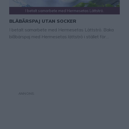
I betalt samarbete med Hermesetas Lättströ.
BLÅBÄRSPAJ UTAN SOCKER
I betalt samarbete med Hermesetas Lättströ. Baka
blåbärspaj med Hermesetas lättströ i stället för
vanligt strösocker! I samarbete med Hermesetas
lättströ har jag bakat en underbart god blåbärspaj med
smuldeg. I istället för vanligt socker har jag sötat den
med Hermesetas lättströ som innehåller 90 % mindre
kalorier och det påverkar inte blodsockret. Perfekt för
…