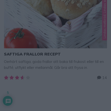
Lindas matbröd, Lindas små bröd
SAFTIGA FRALLOR RECEPT
Oerhört saftiga, goda frallor att baka till frukost eller till en
buffé, utflykt eller mellanmål. Går bra att frysa in.
14
5