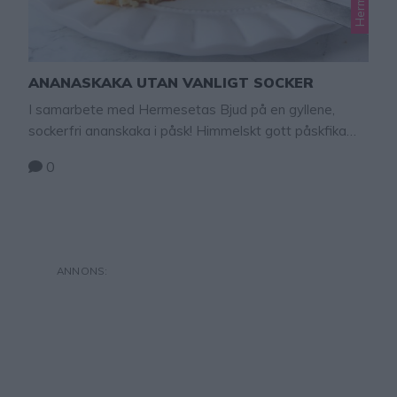
ANANASKAKA UTAN VANLIGT SOCKER
I samarbete med Hermesetas Bjud på en gyllene,
sockerfri ananskaka i påsk! Himmelskt gott påskfika
och istället för vanligt socker har jag sötat den med
0
Hermesetas lättströ som innehåller 90 % mindre
kalorier och det påverkar inte blodsockret. Perfekt för
min ena son som har diabetes och för alla som inte vill
äta så mycket …