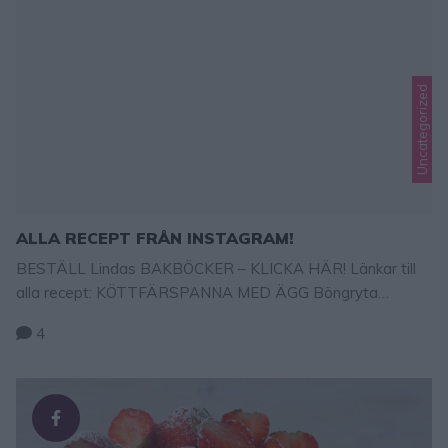
Uncategorized
ALLA RECEPT FRÅN INSTAGRAM!
BESTÄLL Lindas BAKBÖCKER – KLICKA HÄR! Länkar till
alla recept: KÖTTFÄRSPANNA MED ÄGG Böngryta
Stekpannebröd Bananglass Stekpannebröd – recept klicka
4
härBananglass – recept klicka härKrossad potatis – recept
klicka här Bananlimpa – recept klicka här Kolakladdkaka –
recept klicka härChokladkolapaj – recept klicka här
Kanelbullesockerkaka i långpanna – recept klicka här
Pizzabullar – recept klicka härRaggmunk …