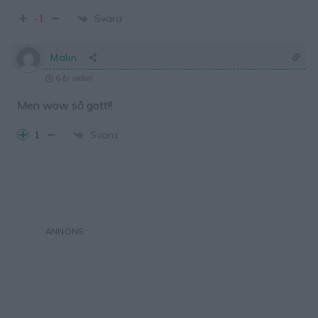
Svara
-1
Malin
6 år sedan
Men wow så gott!!
Svara
1