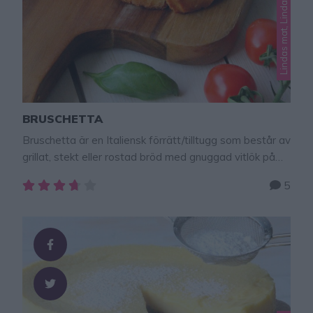
BRUSCHETTA
Bruschetta är en Italiensk förrätt/tilltugg som består av
grillat, stekt eller rostad bröd med gnuggad vitlök på
ytan. Brödet toppas med en goda röra av tomater,
5
basilika, olivolja och kryddor. Jag älskar Bruschetta, ett
himmelskt gott recept.