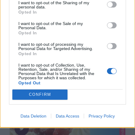
Lindas choklad, Promotion
I want to opt-out of the Sharing of my
personal data.
Opted In
I want to opt-out of the Sale of my
Personal Data.
Opted In
I want to opt-out of processing my
Personal Data for Targeted Advertising.
Opted In
NYTTIG BANANCHOKLADKLADDKAKA
I want to opt-out of Collection, Use,
I samarbete med Modifast Sverige. Läs mer om
Retention, Sale, and/or Sharing of my
Modifast – klicka här! ERBJUDANDE!Du får 15% rabatt
Personal Data that Is Unrelated with the
Purposes for which it was collected.
och FRI FRAKT på Modifast alla produkter. Gäller tom
Opted Out
0
18/10-20. Rabattkod: Linda15Klicka här för att beställa
CONFIRM
Modifast chokladpudding-pulver! Hälsosam
chokladbanankladddka. I stället för socker och fett är
den bakad med banan och ingredienser som innehåller
Data Deletion
Data Access
Privacy Policy
bra näringsämnen. Klicka här för …
H
å
n