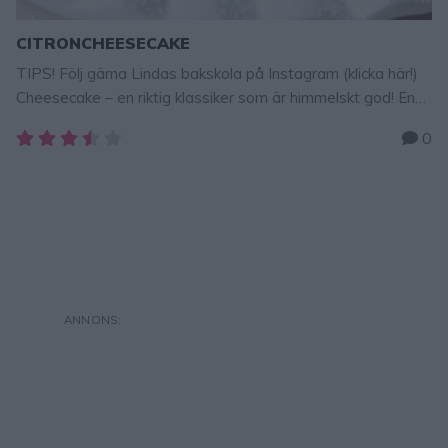
CITRONCHEESECAKE
TIPS! Följ gärna Lindas bakskola på Instagram (klicka här!)
Cheesecake – en riktig klassiker som är himmelskt god! En
lyxig, superläcker cheesecake som alltid är uppskattad och
0
fantastiskt god att bjuda på! Här får ni ett riktigt
toppenrecept! CITRONCHEESECAKE Ca 12 bitar
Botten300 g Digestivekex125 g smör, smält Fyllning600 g
färskost, t ex Philadelphia4 ägg2 1/2 dl strösocker2 …