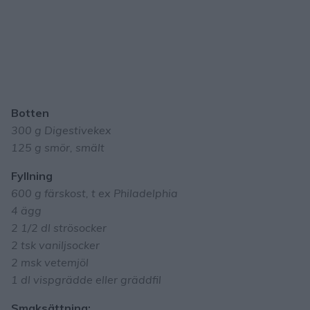
Botten
300 g Digestivekex
125 g smör, smält
Fyllning
600 g färskost, t ex Philadelphia
4 ägg
2 1/2 dl strösocker
2 tsk vaniljsocker
2 msk vetemjöl
1 dl vispgrädde eller gräddfil
Smaksättning: