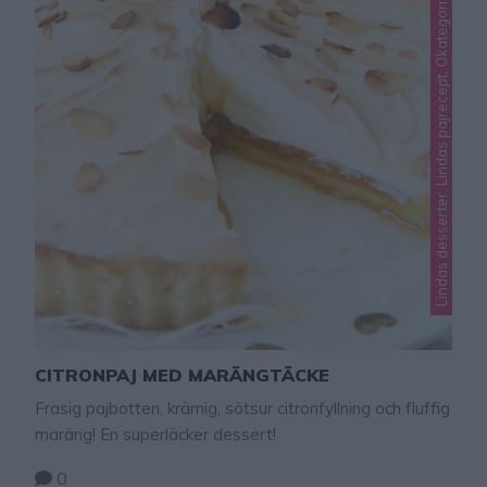
Lindas desserter, Lindas pajrecept, Okategoriserade
CITRONPAJ MED MARÄNGTÄCKE
Frasig pajbotten, krämig, sötsur citronfyllning och fluffig
maräng! En superläcker dessert!
0