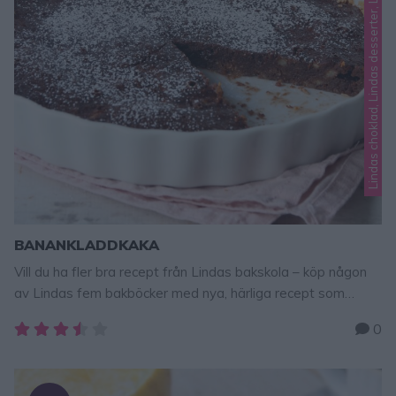
BANANKLADDKAKA
Vill du ha fler bra recept från Lindas bakskola – köp någon
av Lindas fem bakböcker med nya, härliga recept som
också har steg-för-stegbilder som visar hur man göra! Klicka
0
här och beställ! TIPS! Följ gärna Lindas
bakskola på Instagram (klicka här!) Banankladdkaka är
ljuvligt gott. Choklad och banan är en helt perfekt kombo