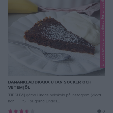
e
BANANKLADDKAKA UTAN SOCKER OCH
VETEMJÖL
TIPS! Följ gärna Lindas bakskola på Instagram (klicka
här!) TIPS! Följ gärna Lindas
bakskola på Instagram (klicka här!) Banankladdkaka
0