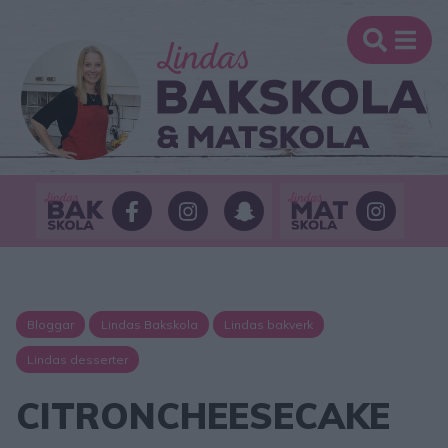
Bloggar
Lindas Bakskola
Lindas bakverk
Lindas desserter
CITRONCHEESECAKE