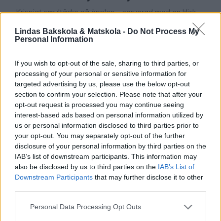
Krispigt smultäcke på äpplen – serverad med en klick
vaniljsås eller glass. Magiskt god paj! Det blir inte
Lindas Bakskola & Matskola -
Do Not Process My
mycket bättre än så här. Perfekt att baka när helgen
Personal Information
0
närmar sig eller när man vill unna sig något extra gott.
Servera med en god vaniljsås – recept finns här! Här
If you wish to opt-out of the sale, sharing to third parties, or
hittar du fler goda pajrecept – klicka här! …
processing of your personal or sensitive information for
targeted advertising by us, please use the below opt-out
section to confirm your selection. Please note that after your
opt-out request is processed you may continue seeing
interest-based ads based on personal information utilized by
Lindas choklad, Lindas desserter, Lindas kladdkakor
us or personal information disclosed to third parties prior to
your opt-out. You may separately opt-out of the further
disclosure of your personal information by third parties on the
IAB’s list of downstream participants. This information may
also be disclosed by us to third parties on the
IAB’s List of
Downstream Participants
that may further disclose it to other
third parties.
Personal Data Processing Opt Outs