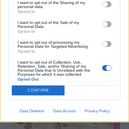
I want to opt-out of the Sharing of my
personal data.
Opted In
I want to opt-out of the Sale of my
Personal Data.
Opted In
I want to opt-out of processing my
Personal Data for Targeted Advertising.
KLASSISK KLADDKAKA
Opted In
En perfekt kladdkaka! Ett av de populäraste kakorna
I want to opt-out of Collection, Use,
som finns och det här receptet är väl beprövat.
Retention, Sale, and/or Sharing of my
Personal Data that Is Unrelated with the
Purposes for which it was collected.
0
Opted Out
CONFIRM
Data Deletion
Data Access
Privacy Policy