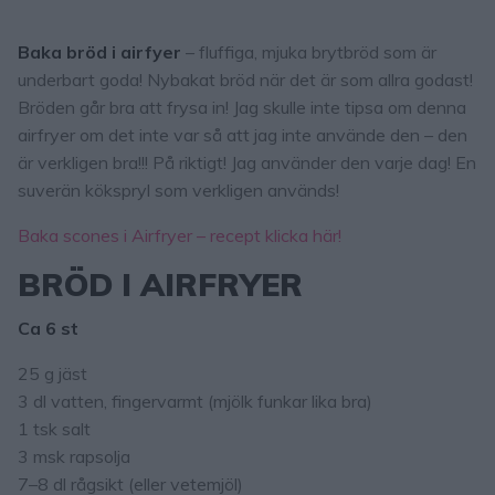
Baka bröd i airfyer
– fluffiga, mjuka brytbröd som är
underbart goda! Nybakat bröd när det är som allra godast!
Bröden går bra att frysa in! Jag skulle inte tipsa om denna
airfryer om det inte var så att jag inte använde den – den
är verkligen bra!!! På riktigt! Jag använder den varje dag! En
suverän kökspryl som verkligen används!
Baka scones i Airfryer – recept klicka här!
BRÖD I AIRFRYER
Ca 6
st
25 g jäst
3 dl vatten, fingervarmt (mjölk funkar lika bra)
1 tsk salt
3 msk rapsolja
7–8 dl rågsikt (eller vetemjöl)