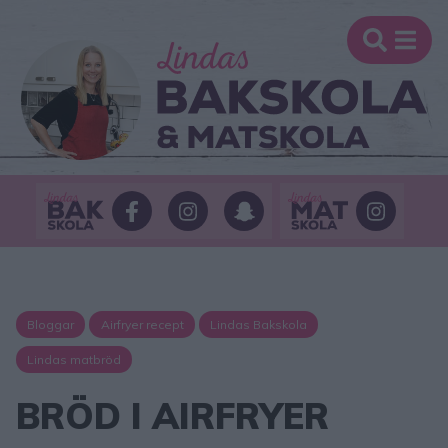
Bloggar
Airfryer recept
Lindas Bakskola
Lindas matbröd
BRÖD I AIRFRYER