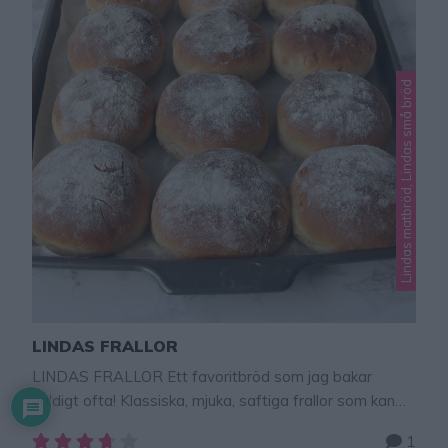
Lindas matbröd, Lindas små bröd
LINDAS FRALLOR
LINDAS FRALLOR Ett favoritbröd som jag bakar
väldigt ofta! Klassiska, mjuka, saftiga frallor som kan
ätas till frukost, mellis eller som tillbehör till en god
1