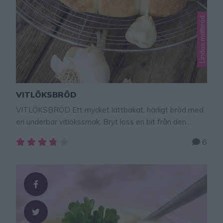
Lindas matbröd
VITLÖKSBRÖD
VITLÖKSBRÖD Ett mycket lättbakat, härligt bröd med
en underbar vitlökssmak. Bryt loss en bit från den
runda kakan till middagen eller buffén. Eller packa ner
6
det i picknickkorgen när du ska på utflykt. Brödet
innehåller vanliga ingredienser som man oftast har
hemma vilket gör det lätt att snabbt slänga ihop en
deg. Kalljäsning! Degen kan …