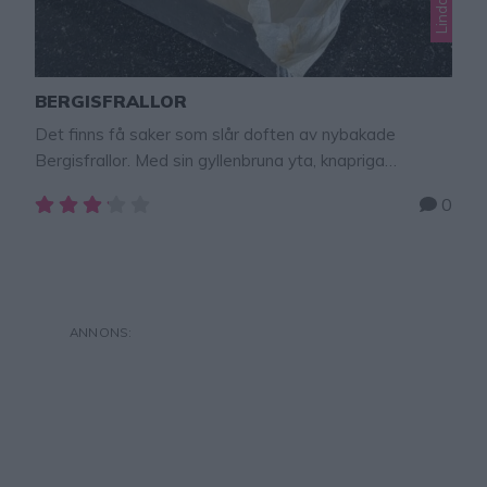
BERGISFRALLOR
Det finns få saker som slår doften av nybakade
Bergisfrallor. Med sin gyllenbruna yta, knapriga
vallmofrön och härligt mjuka inre är de den ultimata
0
frukostlyxen. Receptet är enkelt och ger ett proffsigt
bageriresultat varje gång! Har du testat Lindas
ugnsplåt än? Om inte så är det dags nu! Reklam för
Lindas ugnsplåt. Jag gräddar mina frallor …