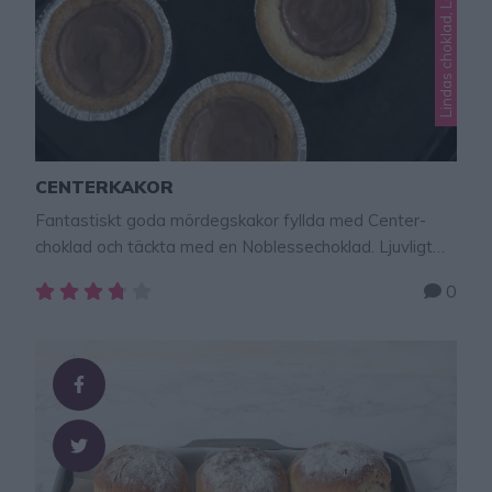
Lindas choklad, Lindas småkakor
CENTERKAKOR
Fantastiskt goda mördegskakor fyllda med Center-
choklad och täckta med en Noblessechoklad. Ljuvligt
goda. De kan även bakas med Dumle-kola istället för
0
Center – klicka här för recept! Baktips! Gör mina ljuvligt
goda chocolate chip cookies – klicka här för recept!
CENTERKAKOR 12 st Deg150 g smör, rumsvarmt1 dl
strösocker1 tsk bakpulver1/2 krm salt2 dl vetemjöl …