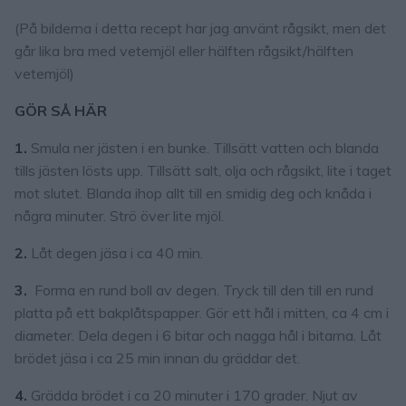
(På bilderna i detta recept har jag använt rågsikt, men det
går lika bra med vetemjöl eller hälften rågsikt/hälften
vetemjöl)
GÖR SÅ HÄR
1.
Smula ner jästen i en bunke. Tillsätt vatten och blanda
tills jästen lösts upp. Tillsätt salt, olja och rågsikt, lite i taget
mot slutet. Blanda ihop allt till en smidig deg och knåda i
några minuter. Strö över lite mjöl.
2.
Låt degen jäsa i ca 40 min.
3.
Forma en rund boll av degen. Tryck till den till en rund
platta på ett bakplåtspapper. Gör ett hål i mitten, ca 4 cm i
diameter. Dela degen i 6 bitar och nagga hål i bitarna. Låt
brödet jäsa i ca 25 min innan du gräddar det.
4.
Grädda brödet i ca 20 minuter i 170 grader. Njut av