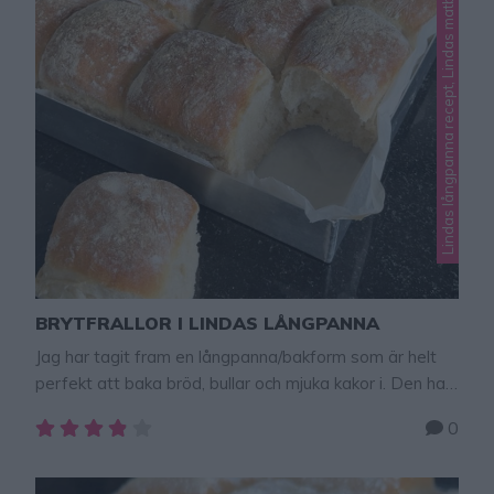
Lindas långpanna recept, Lindas matbröd
BRYTFRALLOR I LINDAS LÅNGPANNA
Jag har tagit fram en långpanna/bakform som är helt
perfekt att baka bröd, bullar och mjuka kakor i. Den har
de perfekta måtten och jag kommer dela massor av
0
bra recept som ni kan baka i denna form! Beställ gärna
min suveräna form här – klicka här! Min plåt har
perfekta mått för ett bakplåtspapper. Ett …