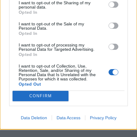
I want to opt-out of the Sharing of my
personal data.
Lindas desserter, Okategoriserade
Opted In
I want to opt-out of the Sale of my
Personal Data.
Opted In
I want to opt-out of processing my
Personal Data for Targeted Advertising.
Opted In
I want to opt-out of Collection, Use,
Retention, Sale, and/or Sharing of my
Personal Data that Is Unrelated with the
Purposes for which it was collected.
Opted Out
VIT CHOKLADPANNACOTTA MED HALLON
CONFIRM
Avsluta middagen med en ljuvligt god pannacotta smaksatt
med vit choklad & hallon! Gudomligt gott!
Data Deletion
Data Access
Privacy Policy
0