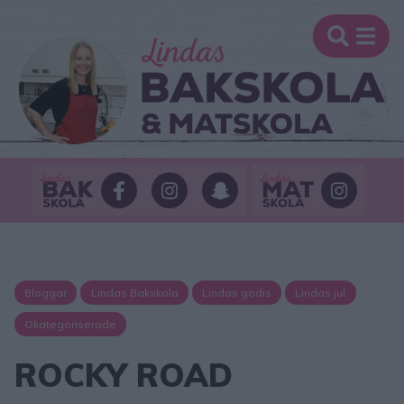
Bloggar
Lindas Bakskola
Lindas godis
Lindas jul
Okategoriserade
ROCKY ROAD