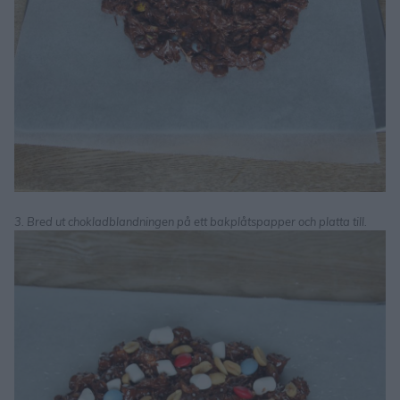
3. Bred ut chokladblandningen på ett bakplåtspapper och platta till.