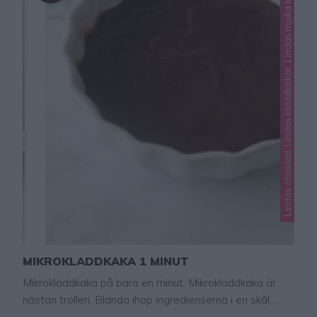
Lindas choklad, Lindas kladdkakor, Lindas mjuka kakor
MIKROKLADDKAKA 1 MINUT
Mikrokladdkaka på bara en minut. Mikrokladdkaka är
nästan trolleri. Blanda ihop ingredienserna i en skål,
släng in den i mikron och poff så har du en underbar