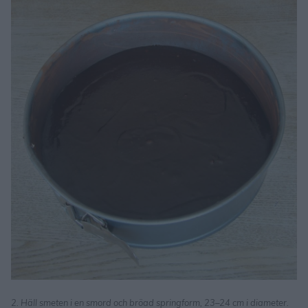
2. Häll smeten i en smord och bröad springform, 23–24 cm i diameter.