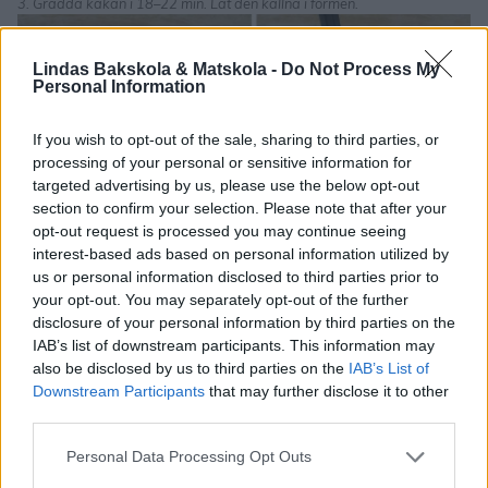
3. Grädda kakan i 18–22 min. Låt den kallna i formen.
Lindas Bakskola & Matskola -
Do Not Process My
Personal Information
If you wish to opt-out of the sale, sharing to third parties, or
processing of your personal or sensitive information for
targeted advertising by us, please use the below opt-out
section to confirm your selection. Please note that after your
opt-out request is processed you may continue seeing
interest-based ads based on personal information utilized by
us or personal information disclosed to third parties prior to
4. Blanda alla ingredienserna utom smöret, i en kastrull. Koka upp det
your opt-out. You may separately opt-out of the further
och låt det puttra till ca 123 grader. Tag bort kastrullen från värmen
disclosure of your personal information by third parties on the
och tillsätt smöret. Blanda till en slät smet.
IAB’s list of downstream participants. This information may
also be disclosed by us to third parties on the
IAB’s List of
Downstream Participants
that may further disclose it to other
third parties.
Personal Data Processing Opt Outs