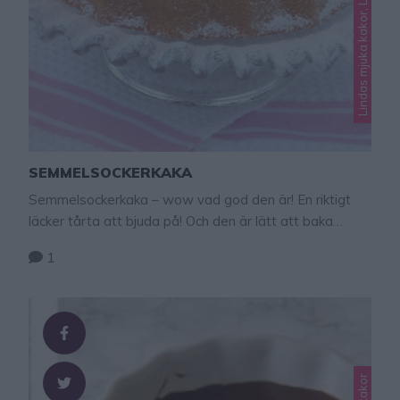
Lindas mjuka kakor, Lindas semlor
SEMMELSOCKERKAKA
Semmelsockerkaka – wow vad god den är! En riktigt
läcker tårta att bjuda på! Och den är lätt att baka
också. En riktig höjdare! Tips! Baka ljuvligt goda, läckra
1
semmelmuffins – klicka här för recept! TIPS! Följ mig
gärna Lindas bakskola på Instagram (klicka här,
eller Facebook (klicka här) så får du alltid alla nya
recept direkt i …