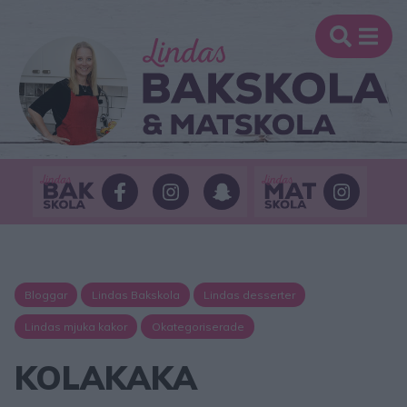
Bloggar
Lindas Bakskola
Lindas desserter
Lindas mjuka kakor
Okategoriserade
KOLAKAKA