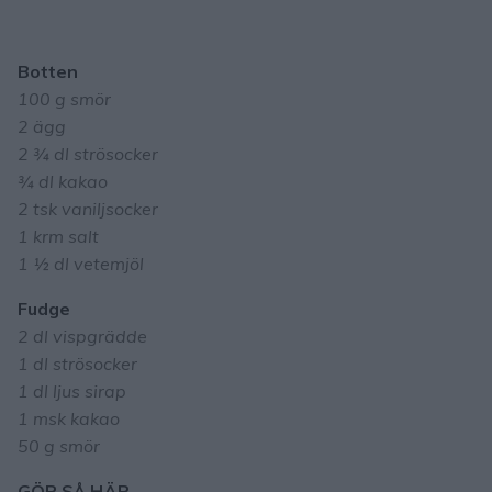
Botten
100 g smör
2 ägg
2 ¾ dl strösocker
¾
dl kakao
2 tsk vaniljsocker
1 krm salt
1 ½ dl vetemjöl
Fudge
2 dl vispgrädde
1 dl strösocker
1 dl ljus sirap
1 msk kakao
50 g smör
GÖR SÅ HÄR