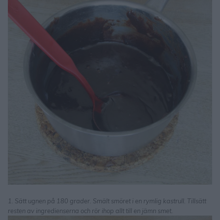
1. Sätt ugnen på 180 grader. Smält smöret i en rymlig kastrull. Tillsätt
resten av ingredienserna och rör ihop allt till en jämn smet.