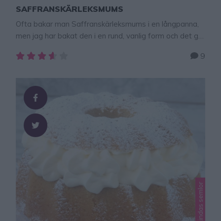
SAFFRANSKÄRLEKSMUMS
Ofta bakar man Saffranskärleksmums i en långpanna,
men jag har bakat den i en rund, vanlig form och det går
alldeles utmärkt och den är sååå himla god!!!
9
Saffranskakan är supersaftig och den är täckt med en
ljuvlig glasyr och kokos! Tips! Följ Lindas bakskola
NYTTIGA RECEPT konto på Instagram – klicka här!
TIPS! Följ gärna …