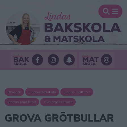
Bloggar
Lindas Bakskola
Lindas matbröd
Lindas små bröd
Okategoriserade
GROVA GRÖTBULLAR