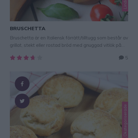
BRUSCHETTA
Bruschetta är en Italiensk förrätt/tilltugg som består av
grillat, stekt eller rostad bröd med gnuggad vitlök på
ytan. Brödet toppas med en goda röra av tomater,
5
basilika, olivolja och kryddor. Jag älskar Bruschetta, ett
himmelskt gott recept.