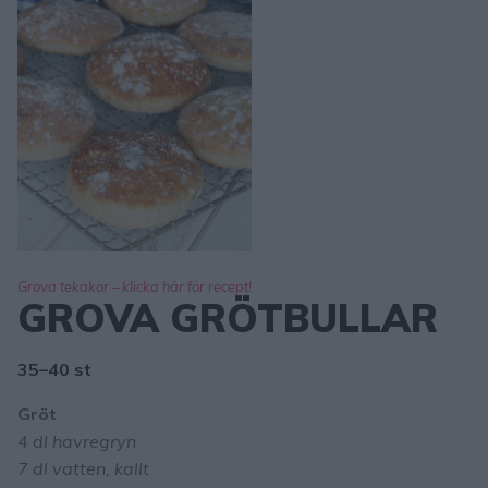
Grova tekakor – klicka här för recept!
GROVA GRÖTBULLAR
35–40 st
Gröt
4 dl havregryn
7 dl vatten, kallt