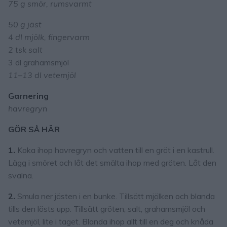
75 g smör, rumsvarmt
50 g jäst
4 dl mjölk, fingervarm
2 tsk salt
3 dl grahamsmjöl
11–13 dl vetemjöl
Garnering
havregryn
GÖR SÅ HÄR
1.
Koka ihop havregryn och vatten till en gröt i en kastrull.
Lägg i smöret och låt det smälta ihop med gröten. Låt den
svalna.
2.
Smula ner jästen i en bunke. Tillsätt mjölken och blanda
tills den lösts upp. Tillsätt gröten, salt, grahamsmjöl och
vetemjöl, lite i taget. Blanda ihop allt till en deg och knåda