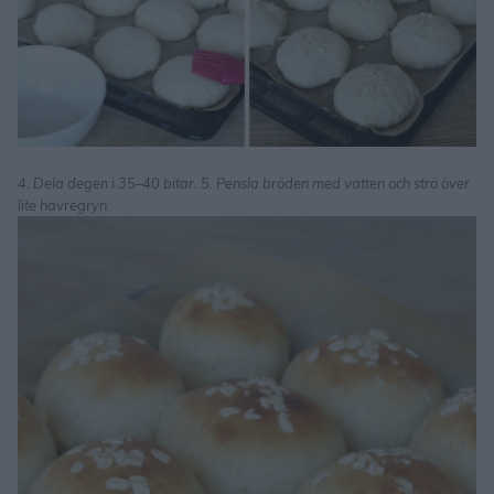
4. Dela degen i 35–40 bitar. 5. Pensla bröden med vatten och strö över
lite havregryn.