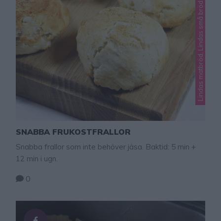
Lindas matbröd, Lindas små bröd, Okategoriserade
SNABBA FRUKOSTFRALLOR
Snabba frallor som inte behöver jäsa. Baktid: 5 min +
12 min i ugn.
0