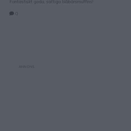
Fantastiskt goda, saftiga blåbärsmuffins!
0