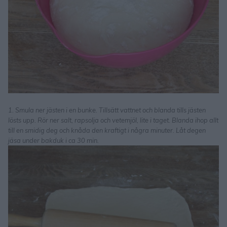
1. Smula ner jästen i en bunke. Tillsätt vattnet och blanda tills jästen
lösts upp. Rör ner salt, rapsolja och vetemjöl, lite i taget. Blanda ihop allt
till en smidig deg och knåda den kraftigt i några minuter. Låt degen
jäsa under bakduk i ca 30 min.