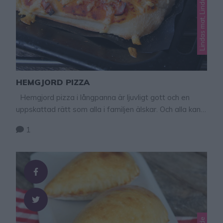
Lindas mat, Lindas pizza
HEMGJORD PIZZA
Hemgjord pizza i långpanna är ljuvligt gott och en
uppskattad rätt som alla i familjen älskar. Och alla kan
ta valfri storlek på pizzabiten vilket är perfekt! Tips!
1
Gör hemgjord calzone – klicka här för recept! Hemgjord
pizza 2 plåtar 25 g jäst 6 dl vatten 2 tsk salt 3 msk
rapsolja 15–16 dl …