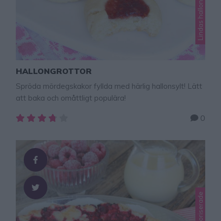
HALLONGROTTOR
Spröda mördegskakor fyllda med härlig hallonsylt! Lätt
att baka och omåttligt populära!
0