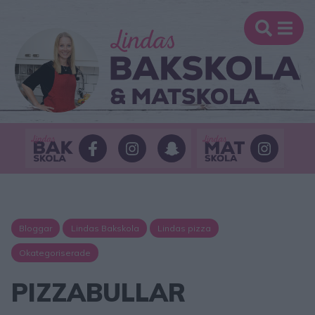
Bloggar
Lindas Bakskola
Lindas pizza
Okategoriserade
PIZZABULLAR