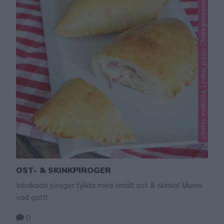
Lindas matbröd, Lindas pizza, Okategoriserade
OST- & SKINKPIROGER
Inbakade piroger fyllda med smält ost & skinka! Mums
vad gott!
0