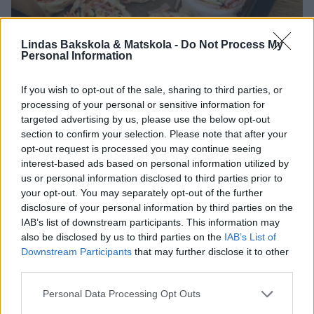
Lindas Bakskola & Matskola -
Do Not Process My
Personal Information
If you wish to opt-out of the sale, sharing to third parties, or
processing of your personal or sensitive information for
targeted advertising by us, please use the below opt-out
section to confirm your selection. Please note that after your
6. Skär rullarna i skivor, ca 2 cm breda. Lägg bullarna på en plåt med
opt-out request is processed you may continue seeing
bakplåtspapper. Låt dem jäsa i 20–30 min. Sätt ugnen på 250 grader.
interest-based ads based on personal information utilized by
us or personal information disclosed to third parties prior to
your opt-out. You may separately opt-out of the further
disclosure of your personal information by third parties on the
IAB’s list of downstream participants. This information may
also be disclosed by us to third parties on the
IAB’s List of
Downstream Participants
that may further disclose it to other
third parties.
Personal Data Processing Opt Outs