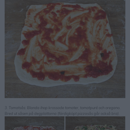
3. Tomatsås: Blanda ihop krossade tomater, tomatpuré och oregano.
Bred ut såsen på degplattorna (färdigköpt pizzasås går också bra).