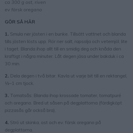
ca 300 g ost, riven
ev färsk oregano
GÖR SÅ HÄR
1.
Smula ner jästen i en bunke. Tillsätt vattnet och blanda
tills jästen lösts upp. Rör ner salt, rapsolja och vetemjöl, lite
i taget. Blanda ihop allt till en smidig deg och knåda den
kraftigt i några minuter. Låt degen jäsa under bakduk i ca
30 min.
2.
Dela degen i två bitar. Kavla ut varje bit till en rektangel,
½–1 cm tjock.
3.
Tomatsås: Blanda ihop krossade tomater, tomatpuré
och oregano. Bred ut såsen på degplattorna (färdigköpt
pizzasås går också bra).
4.
Strö ut skinka, ost och ev. färsk oregano på
degplattorna.