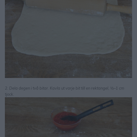
2. Dela degen i två bitar. Kavla ut varje bit till en rektangel, ½–1 cm
tjock.