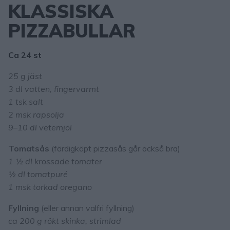
KLASSISKA
PIZZABULLAR
Ca 24 st
25 g jäst
3 dl vatten, fingervarmt
1 tsk salt
2 msk rapsolja
9–10 dl vetemjöl
Tomatsås
(färdigköpt pizzasås går också bra)
1 ½ dl krossade tomater
½ dl tomatpuré
1 msk torkad oregano
Fyllning
(eller annan valfri fyllning)
ca 200 g rökt skinka, strimlad