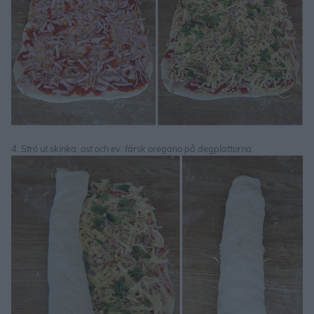
4. Strö ut skinka, ost och ev. färsk oregano på degplattorna.