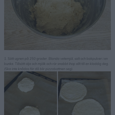
1. Sätt ugnen på 250 grader. Blanda vetemjöl, salt och bakpulver i en
bunke. Tillsätt olja och mjölk och rör snabbt ihop allt till en kladdig deg.
(Ska inte knådas för då blir pizzabottnen seg).