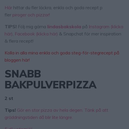
Här
hittar du fler läckra, enkla och goda recept p
fler
piroger och pizzor!
TIPS!
Följ mig gärna
lindasbakskola
på
Instagram (klicka
här)
,
Facebook (klicka här)
& Snapchat för mer inspiration
& flera recept!
Kolla in alla mina enkla och goda
steg-för-stegrecept på
bloggen här!
SNABB
BAKPULVERPIZZA
2 st
Tips!
Gör en stor pizza av hela degen. Tänk på att
gräddningstiden då blir lite längre.
5 dl vetemjöl