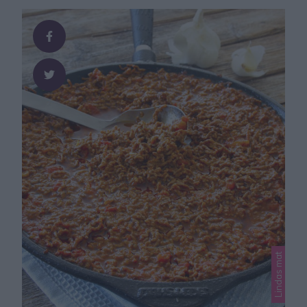
plättar. Garnera rårakan med hackad rödlök, löjrom
(eller stenbitsrom), crème fraische/gräddfil och dill eller
gräslök. Obs – receptet är för …
Lindas mat