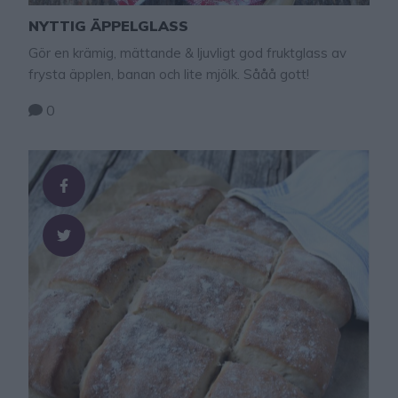
NYTTIG ÄPPELGLASS
Gör en krämig, mättande & ljuvligt god fruktglass av
frysta äpplen, banan och lite mjölk. Sååå gott!
0