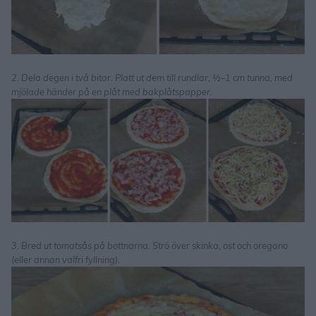
2. Dela degen i två bitar. Platt ut dem till rundlar, ½–1 cm tunna, med
mjölade händer på en plåt med bakplåtspapper.
3. Bred ut tomatsås på bottnarna. Strö över skinka, ost och oregano
(eller annan valfri fyllning).