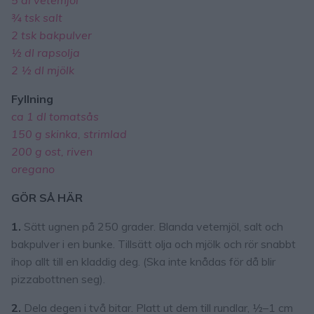
¾ tsk salt
2 tsk bakpulver
½ dl rapsolja
2 ½ dl mjölk
Fyllning
ca 1 dl tomatsås
150 g skinka, strimlad
200 g ost, riven
oregano
GÖR SÅ HÄR
1.
Sätt ugnen på 250 grader. Blanda vetemjöl, salt och
bakpulver i en bunke. Tillsätt olja och mjölk och rör snabbt
ihop allt till en kladdig deg. (Ska inte knådas för då blir
pizzabottnen seg).
2.
Dela degen i två bitar. Platt ut dem till rundlar, ½–1 cm