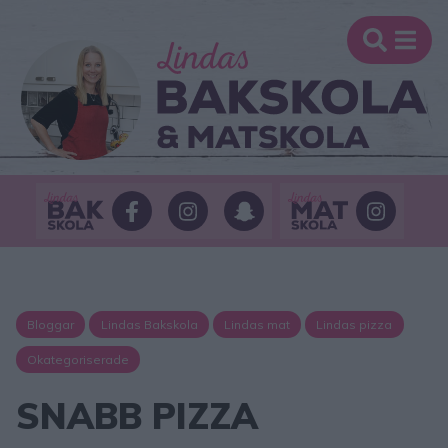
Bloggar
Lindas Bakskola
Lindas mat
Lindas pizza
Okategoriserade
SNABB PIZZA