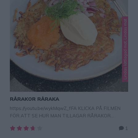
Lindas lättlagad mat, Lindas mat
RÅRAKOR RÅRAKA
https://youtu.be/wykMqwZ_fFA KLICKA PÅ FILMEN
FÖR ATT SE HUR MAN TILLAGAR RÅRAKOR
RÅRAKA Rårakor är lättgjord och lyxig potatisplätt
1
som passar perfekt som förrätt, enkel lunch eller
middag. Man river potatis som steks till tunna krispiga