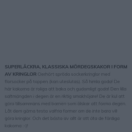
SUPERLÄCKRA, KLASSISKA MÖRDEGSKAKOR I FORM
AV KRINGLOR
Oerhört spröda sockerkringlor med
florsocker på toppen (kan uteslutas). Så himla goda! De
här kakorna är roliga att baka och gudomligt goda! Den lilla
saltmängden i degen är en riktig smakhöjare! De är kul att
göra tillsammans med barnen som älskar att forma degen.
Låt dem gärna testa valfria former om de inte bara vill
göra kringlor. Och det bästa av allt är att äta de färdiga
kakorna :-)!