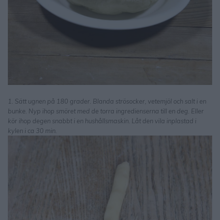
1. Sätt ugnen på 180 grader. Blanda strösocker, vetemjöl och salt i en
bunke. Nyp ihop smöret med de torra ingredienserna till en deg. Eller
kör ihop degen snabbt i en hushållsmaskin. Låt den vila inplastad i
kylen i ca 30 min.