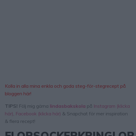
Kolla in alla mina enkla och goda
steg-för-stegrecept på
bloggen här!
TIPS!
Följ mig gärna
lindasbakskola
på
Instagram (klicka
här)
,
Facebook (klicka här)
& Snapchat för mer inspiration
& flera recept!
FLORSOCKERKRINGLOR