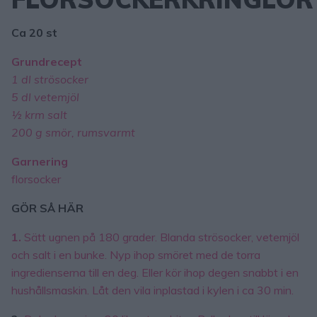
Ca 20 st
Grundrecept
1 dl strösocker
5 dl vetemjöl
½ krm salt
200 g smör, rumsvarmt
Garnering
florsocker
GÖR SÅ HÄR
1.
Sätt ugnen på 180 grader. Blanda strösocker, vetemjöl
och salt i en bunke. Nyp ihop smöret med de torra
ingredienserna till en deg. Eller kör ihop degen snabbt i en
hushållsmaskin. Låt den vila inplastad i kylen i ca 30 min.