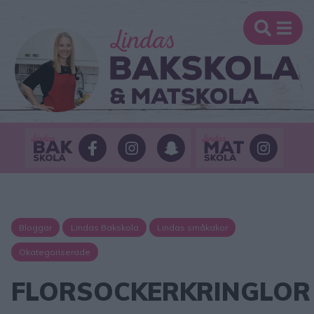
Bloggar
Lindas Bakskola
Lindas småkakor
Okategoriserade
FLORSOCKERKRINGLOR