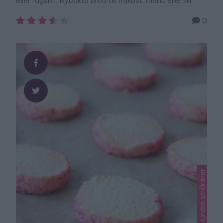
eller rågsikt. Nybakta bröd till frukost, mellis eller till
maten är makalöst gott! Här får ni recept på
0
superenkla, snabba bröd med ingredienser man oftast
har hemma. Man väljer själv vilka frön man har på
toppen eller om man bara vill strö över lite mjöl. Mjölk i
…
Lindas jul, Lindas småkakor