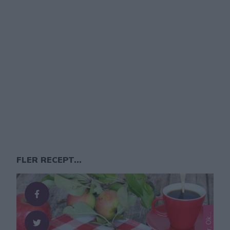
FLER RECEPT...
L
a
e