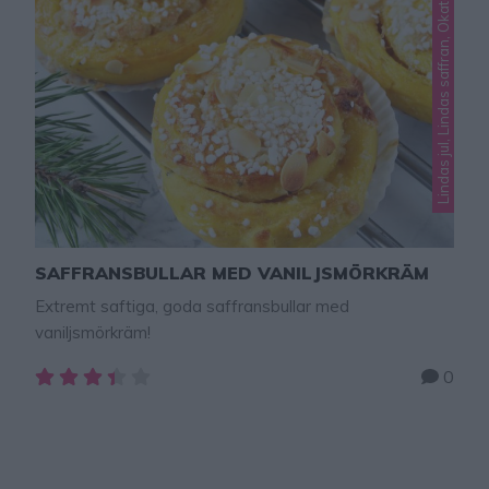
Lindas jul, Lindas saffran, Okategoriserade
SAFFRANSBULLAR MED VANILJSMÖRKRÄM
Extremt saftiga, goda saffransbullar med
vaniljsmörkräm!
0