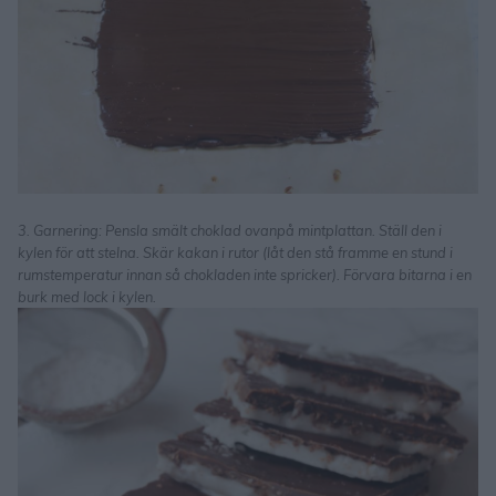
3. Garnering: Pensla smält choklad ovanpå mintplattan. Ställ den i
kylen för att stelna. Skär kakan i rutor (låt den stå framme en stund i
rumstemperatur innan så chokladen inte spricker). Förvara bitarna i en
burk med lock i kylen.