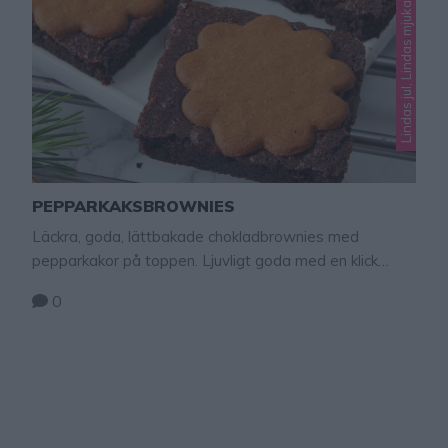
PEPPARKAKSBROWNIES
Läckra, goda, lättbakade chokladbrownies med
pepparkakor på toppen. Ljuvligt goda med en klick
grädde eller som de är till en kopp kaffe.
0