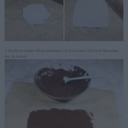
2. Kavla ut smeten till en rektangel, ca ½ cm tunn. Strö över florsocker
när du kavlar.