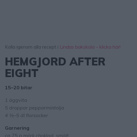
Kolla igenom alla recept i
Lindas bakskola – klicka här!
HEMGJORD AFTER
EIGHT
15–20 bitar
1 äggvita
5 droppar pepparmintolja
4 ½–5 dl florsocker
Garnering
ca 75 g mörk choklad, smält