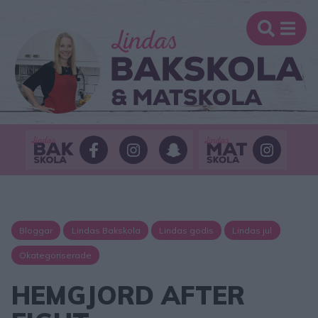
Bloggar
Lindas Bakskola
Lindas godis
Lindas jul
Okategoriserade
HEMGJORD AFTER