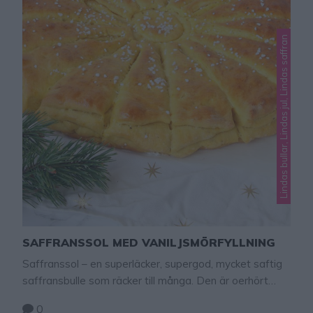
Lindas bullar, Lindas jul, Lindas saffran
SAFFRANSSOL MED VANILJSMÖRFYLLNING
Saffranssol – en superläcker, supergod, mycket saftig
saffransbulle som räcker till många. Den är oerhört
saftig med en underbart god saftig, smörfyllning! Bryt
0