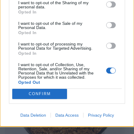
I want to opt-out of the Sharing of my
personal data.
Opted In
I want to opt-out of the Sale of my
Personal Data.
5. Blanda ner ytterligare 1 msk kakao i den sista smeten i bunken.
Opted In
Sprid ut den ovanpå den ljusabruna smeten i formen. Jämna till ytan.
Ställ den i frysen en stund.
I want to opt-out of processing my
Personal Data for Targeted Advertising.
Opted In
I want to opt-out of Collection, Use,
Retention, Sale, and/or Sharing of my
Personal Data that Is Unrelated with the
Purposes for which it was collected.
Opted Out
CONFIRM
Data Deletion
Data Access
Privacy Policy