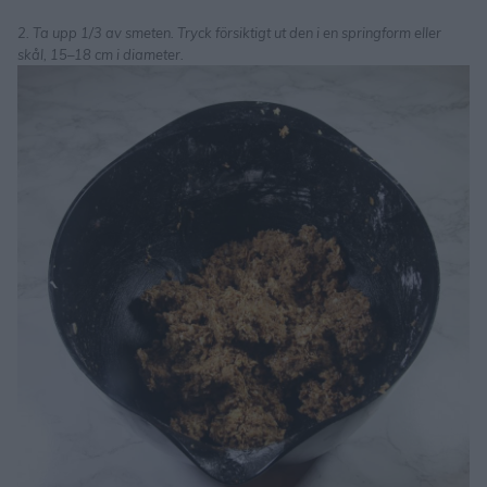
2. Ta upp 1/3 av smeten. Tryck försiktigt ut den i en springform eller
skål, 15–18 cm i diameter.