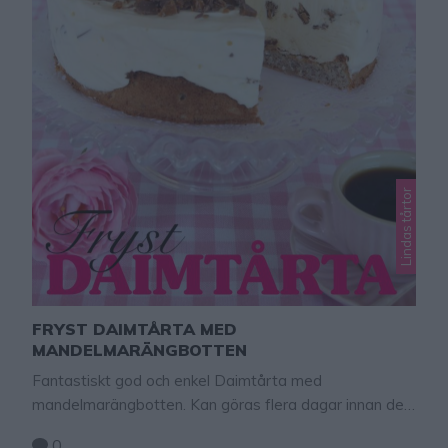
Lindas tårtor
FRYST DAIMTÅRTA MED
MANDELMARÄNGBOTTEN
Fantastiskt god och enkel Daimtårta med
mandelmarängbotten. Kan göras flera dagar innan den
ska ätas och förvaras i frysen. Daimen kan bytas ut
0