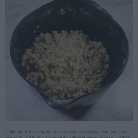
1. Blanda de torra ingredienserna i en bunke och nyp ihop dem med
smöret. Tillsätt kaffe och blanda ihop till en lagom kladdig smet. Tillsätt