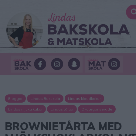
Bloggar
Lindas Bakskola
Lindas kladdkakor
Lindas mjuka kakor
Lindas tårtor
Okategoriserade
BROWNIETÅRTA MED