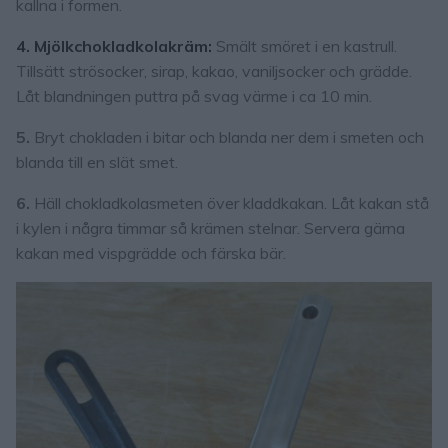
kallna i formen.
4. Mjölkchokladkolakräm:
Smält smöret i en kastrull.
Tillsätt strösocker, sirap, kakao, vaniljsocker och grädde.
Låt blandningen puttra på svag värme i ca 10 min.
5.
Bryt chokladen i bitar och blanda ner dem i smeten och
blanda till en slät smet.
6.
Häll chokladkolasmeten över kladdkakan. Låt kakan stå
i kylen i några timmar så krämen stelnar. Servera gärna
kakan med vispgrädde och färska bär.