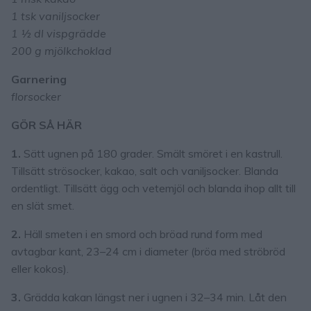
1 tsk vaniljsocker
1 ½ dl vispgrädde
200 g mjölkchoklad
Garnering
florsocker
GÖR SÅ HÄR
1.
Sätt ugnen på 180 grader. Smält smöret i en kastrull.
Tillsätt strösocker, kakao, salt och vaniljsocker. Blanda
ordentligt. Tillsätt ägg och vetemjöl och blanda ihop allt till
en slät smet.
2.
Häll smeten i en smord och bröad rund form med
avtagbar kant, 23–24 cm i diameter (bröa med ströbröd
eller kokos).
3.
Grädda kakan längst ner i ugnen i 32–34 min. Låt den