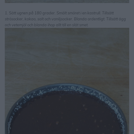
1. Sätt ugnen på 180 grader. Smält smöret i en kastrull. Tillsätt
strösocker, kakao, salt och vaniljsocker. Blanda ordentligt. Tillsätt ägg
och vetemjöl och blanda ihop allt till en slät smet.