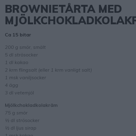
BROWNIETÅRTA MED
MJÖLKCHOKLADKOLAK
Ca 15 bitar
200 g smör, smält
5 dl strösocker
1 dl kakao
2 krm flingsalt (eller 1 krm vanligt salt)
1 msk vaniljsocker
4 ägg
3 dl vetemjöl
Mjölkchokladkolakräm
75 g smör
½ dl strösocker
½ dl ljus sirap
1 msk kakao