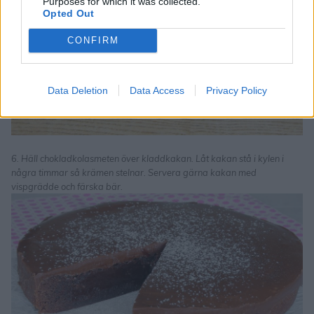
Purposes for which it was collected.
Opted Out
CONFIRM
Data Deletion
Data Access
Privacy Policy
6. Häll chokladkolasmeten över kladdkakan. Låt kakan stå i kylen i
några timmar så krämen stelnar. Servera gärna kakan med
vispgrädde och färska bär.