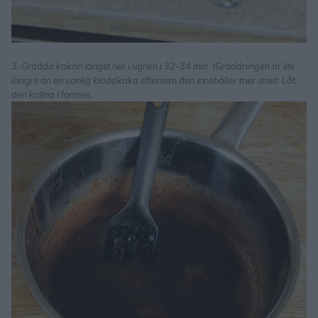
3. Grädda kakan längst ner i ugnen i 32–34 min. (Gräddningen är lite
längre än en vanlig kladdkaka eftersom den innehåller mer smet. Låt
den kallna i formen.