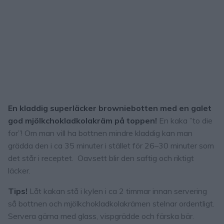
En kladdig superläcker browniebotten med en galet
god mjölkchokladkolakräm på toppen!
En kaka ”to die
for”! Om man vill ha bottnen mindre kladdig kan man
grädda den i ca 35 minuter i stället för 26–30 minuter som
det står i receptet. Oavsett blir den saftig och riktigt
läcker.
Tips!
Låt kakan stå i kylen i ca 2 timmar innan servering
så bottnen och mjölkchokladkolakrämen stelnar ordentligt.
Servera gärna med glass, vispgrädde och färska bär.