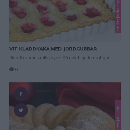
VIT KLADDKAKA MED JORDGUBBAR
Kladdkakornas rolls royce! Så galet, gudomligt god!
0
L
s
r