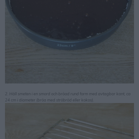
2. Häll smeten i en smord och bröad rund form med avtagbar kant, ca
24 cm i diameter (bröa med ströbröd eller kokos).