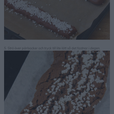
5. Strö över pärlsocker och tryck till lite lätt så det fastnar i degen.