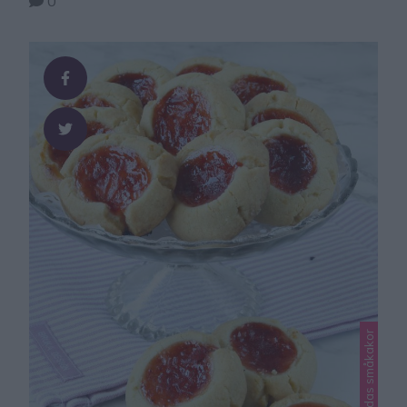
0
Lindas småkakor