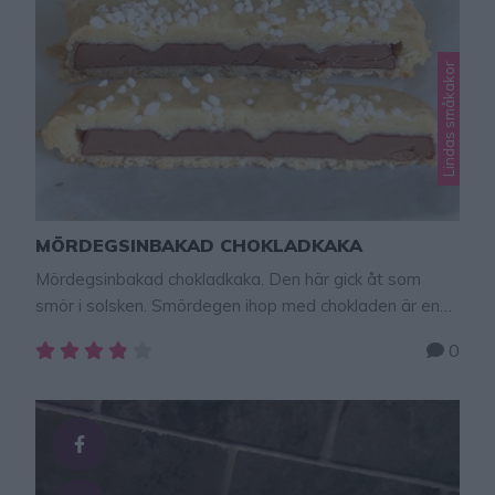
Lindas småkakor
MÖRDEGSINBAKAD CHOKLADKAKA
Mördegsinbakad chokladkaka. Den här gick åt som
smör i solsken. Smördegen ihop med chokladen är en
ljuvlig kombination, bland det godaste jag bakat på
0
länge!!! Här hittar du fler goda recept att baka – klicka
här! MÖRDEGSINBAKAD CHOKLADKAKA Mödeg:100
g smör, kallt2 1/2 dl vetemjöl1 nypa salt1/2 dl
strösocker Fyllning:200 g mjölkchokladkaka (eller annan
valfri chokladkaka) Garneringpärlsocker GÖR SÅ …