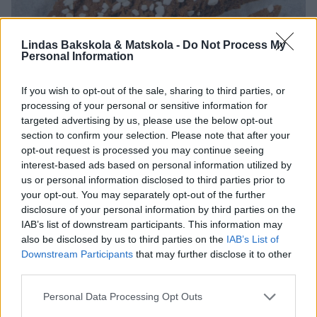
Lindas Bakskola & Matskola -
Do Not Process My
Personal Information
If you wish to opt-out of the sale, sharing to third parties, or
processing of your personal or sensitive information for
targeted advertising by us, please use the below opt-out
section to confirm your selection. Please note that after your
opt-out request is processed you may continue seeing
interest-based ads based on personal information utilized by
us or personal information disclosed to third parties prior to
your opt-out. You may separately opt-out of the further
disclosure of your personal information by third parties on the
6. Grädda längderna mitt i ugnen i 13–15 min. 7. Skär längderna i
IAB’s list of downstream participants. This information may
sneda snittar, ca 2 cm breda, med en degskrapa eller kniv direkt när de
also be disclosed by us to third parties on the
IAB’s List of
kommer ut ur ugnen. Låt kakorna kallna och stelna på plåten.
Downstream Participants
that may further disclose it to other
third parties.
Personal Data Processing Opt Outs