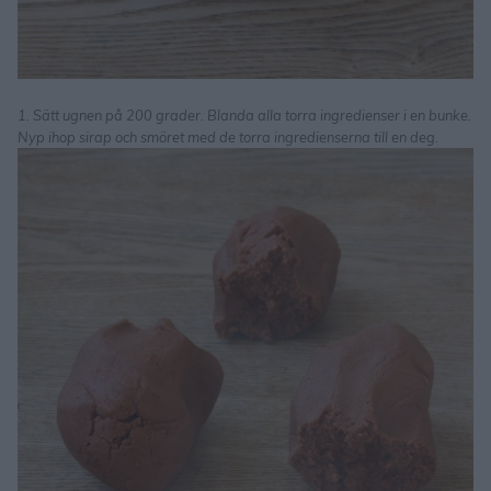
1. Sätt ugnen på 200 grader. Blanda alla torra ingredienser i en bunke.
Nyp ihop sirap och smöret med de torra ingredienserna till en deg.