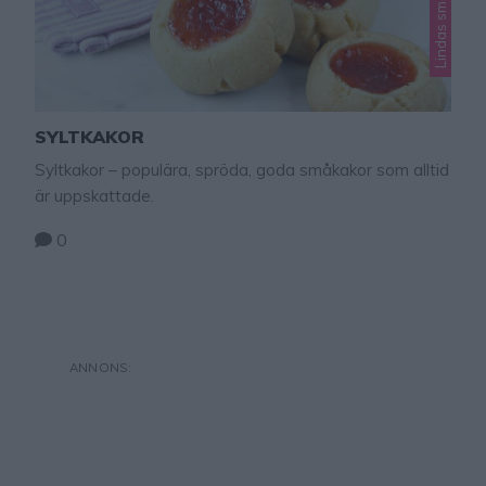
Lindas småkakor
SYLTKAKOR
Syltkakor – populära, spröda, goda småkakor som alltid
är uppskattade.
0