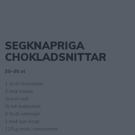
SEGKNAPRIGA
CHOKLADSNITTAR
30–35 st
1 ½ dl strösocker
2 msk kakao
½ krm salt
½ tsk bakpulver
2 ½ dl vetemjöl
1 msk ljus sirap
125 g smör, rumsvarmt