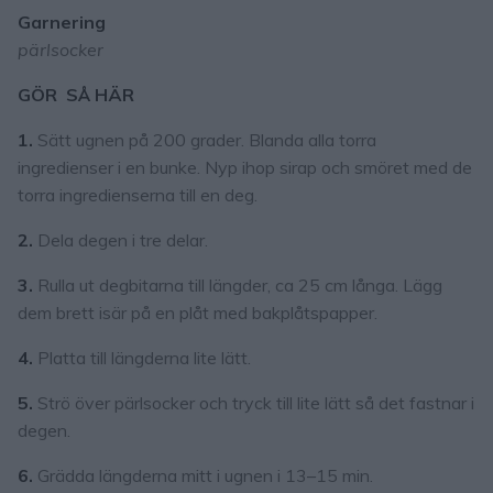
Garnering
pärlsocker
GÖR SÅ HÄR
1.
Sätt ugnen på 200 grader. Blanda alla torra
ingredienser i en bunke. Nyp ihop sirap och smöret med de
torra ingredienserna till en deg.
2.
Dela degen i tre delar.
3.
Rulla ut degbitarna till längder, ca 25 cm långa. Lägg
dem brett isär på en plåt med bakplåtspapper.
4.
Platta till längderna lite lätt.
5.
Strö över pärlsocker och tryck till lite lätt så det fastnar i
degen.
6.
Grädda längderna mitt i ugnen i 13–15 min.