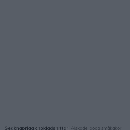
Segknapriga chokladsnittar!
Älskade, goda småkakor