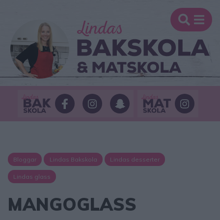
Bloggar
Lindas Bakskola
Lindas desserter
Lindas glass
MANGOGLASS