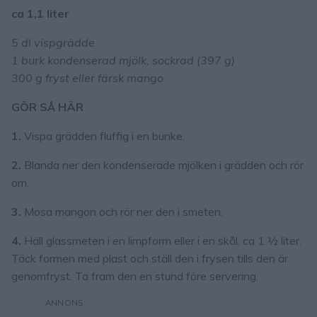
ca 1,1 liter
5 dl vispgrädde
1 burk kondenserad mjölk, sockrad (397 g)
300 g fryst eller färsk mango
GÖR SÅ HÄR
1.
Vispa grädden fluffig i en bunke.
2.
Blanda ner den kondenserade mjölken i grädden och rör
om.
3.
Mosa mangon och rör ner den i smeten.
4.
Häll glassmeten i en limpform eller i en skål, ca 1 ½ liter.
Täck formen med plast och ställ den i frysen tills den är
genomfryst. Ta fram den en stund före servering.