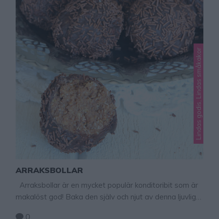
Lindas godis, Lindas småkakor
ARRAKSBOLLAR
Arraksbollar är en mycket populär konditoribit som är
makalöst god! Baka den själv och njut av denna ljuvliga
boll! Smaka av degen och tillsätt lagom mängd
0