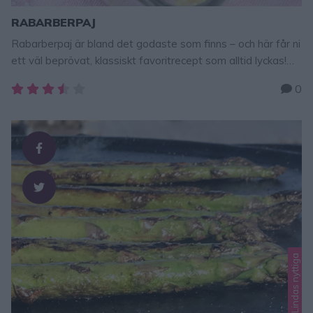
RABARBERPAJ
Rabarberpaj är bland det godaste som finns – och här får ni
ett väl beprövat, klassiskt favoritrecept som alltid lyckas!
Tips! Rabarberpaj Fyllning 3–4 rabarberstänger beroende
0
på storlek 3–4 msk strösocker 1 msk potatismjöl Smuldeg
150 g smör, rumsvarmt 2 ½ dl vetemjöl 1 dl havregryn 1 dl
strösocker ½ tsk flingsalt GÖR SÅ HÄR 1. Sätt …