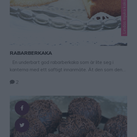
Lindas mjuka kakor
RABARBERKAKA
En underbart god rabarberkaka som är lite seg i
kanterna med ett saftigt innanmäte. Ät den som den
är eller ihop med en härlig god hemgjord vaniljvisp –
2
klicka här för recept. Rabarberkaka Ca 12 bitar 2 ägg 2
½ dl strösocker 1 tsk vaniljsocker 1 ½ tsk bakpulver 2
½ dl vetemjöl 75 g smör, …