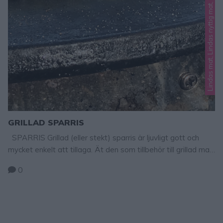
Lindas mat, Lindas nyttig mat, Lindas nyttiga
GRILLAD SPARRIS
SPARRIS Grillad (eller stekt) sparris är ljuvligt gott och
mycket enkelt att tillaga. Ät den som tillbehör till grillad mat,
som förrätt innan maten eller som tilltugg till ett glas bubbel
0
eller en drink innan middagen. Grillad sparris färsk grön
sparris olja salt ev. en klyfta vitlök GÖR SÅ HÄR 1. Värm
upp en …