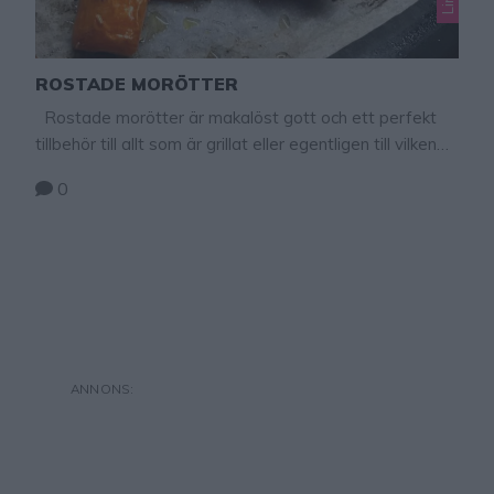
ROSTADE MORÖTTER
Rostade morötter är makalöst gott och ett perfekt
tillbehör till allt som är grillat eller egentligen till vilken
mat som helst. Jag brukar krydda mina morötter med
0
rosmarin, men det kan man utesluta eller byta ut till
någon annan örtkrydda, t ex basilika eller timjan.
Rostade morötter 5–10 morötter (valfri mängd) 2
klyftor vitlök …