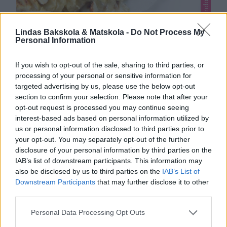
Lindas Bakskola & Matskola -
Do Not Process My
Personal Information
ROSTAD BANAN MED HALLONSÅS
Annonssamarbete som innehåller annonslänkar. +
If you wish to opt-out of the sale, sharing to third parties, or
processing of your personal or sensitive information for
follow Linda Andersson on APPRL Äntligen en nyttig
targeted advertising by us, please use the below opt-out
dessert som är riktig, riktig god! Bananen blir
0
section to confirm your selection. Please note that after your
fantastiskt smakrik och läcker när den rostas i ugnen
opt-out request is processed you may continue seeing
och de knapriga sötmandlarna på toppen är en ljuvlig
interest-based ads based on personal information utilized by
kombination. Jag har serverat den med mosade hallon,
us or personal information disclosed to third parties prior to
men vill man göra desserten ännu lyxigare kan man
your opt-out. You may separately opt-out of the further
med …
disclosure of your personal information by third parties on the
IAB’s list of downstream participants. This information may
also be disclosed by us to third parties on the
IAB’s List of
Downstream Participants
that may further disclose it to other
third parties.
Personal Data Processing Opt Outs