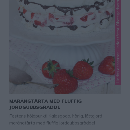
Lindas desserter, Lindas tårtor, Okategoriserade
MARÄNGTÅRTA MED FLUFFIG
JORDGUBBSGRÄDDE
Festens höjdpunkt! Kalasgoda, härlig, lättgjord
marängtårta med fluffig jordgubbsgrädde!