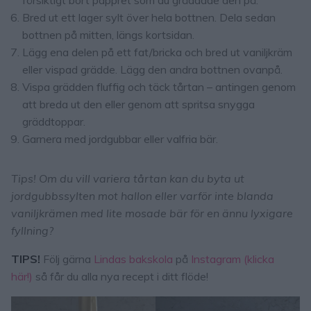
Bred ut ett lager sylt över hela bottnen. Dela sedan
bottnen på mitten, längs kortsidan.
Lägg ena delen på ett fat/bricka och bred ut vaniljkräm
eller vispad grädde. Lägg den andra bottnen ovanpå.
Vispa grädden fluffig och täck tårtan – antingen genom
att breda ut den eller genom att spritsa snygga
gräddtoppar.
Garnera med jordgubbar eller valfria bär.
Tips! Om du vill variera tårtan kan du byta ut
jordgubbssylten mot hallon eller varför inte blanda
vaniljkrämen med lite mosade bär för en ännu lyxigare
fyllning?
TIPS!
Följ gärna
Lindas bakskola
på
Instagram (klicka
här!)
så får du alla nya recept i ditt flöde!