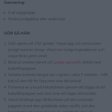
Garnering:
5 dl vispgrädde
färska jordgubbar eller andra bär
GÖR SÅ HÄR:
Sätt ugnen på 250 grader. Vispa ägg och strösocker
pösigt med en elvisp. Vänd ner övriga ingredienser och
vispa till en jämn smet.
Bred ut smeten jämnt på
Lindas ugnsplåt
, klädd med
bakplåtspapper.
Grädda bottnen längst ner i ugnen i cirka 7 minuter – håll
koll så den får fin färg men inte blir bränd!
Förbered en yta på köksbänken genom att lägga ut ett
bakplåtspapper och strö över ett lager strösocker.
Vänd försiktigt upp tårtbottnen på det sockrade
pappret (med den gräddade sidan neråt) och dra
försiktigt bort pappret som du gräddade den på.