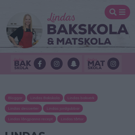
Bloggar
Lindas Bakskola
Lindas bakverk
Lindas desserter
Lindas jordgubbar
Lindas långpanna recept
Lindas tårtor