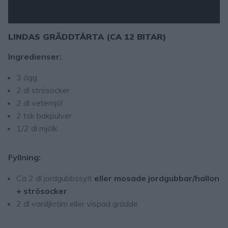
Loaded
:
Unmute
0%
LINDAS GRÄDDTÅRTA (CA 12 BITAR)
Ingredienser:
3 ägg
2 dl strösocker
2 dl vetemjöl
2 tsk bakpulver
1/2 dl mjölk
Fyllning:
Ca 2 dl jordgubbssylt
eller
mosade jordgubbar/hallon
+ strösocker
2 dl vaniljkräm eller vispad grädde