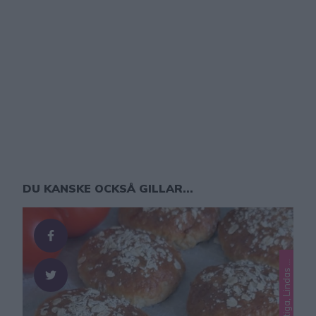
DU KANSKE OCKSÅ GILLAR...
L
n
t