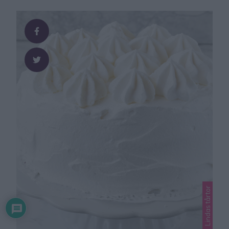
och knådning? Inte jag i alla fall! Därför har
dessa Energifrallor blivit min absoluta räddning i köket.
De är inte bara löjligt enkla att svänga …
Lindas tårtor