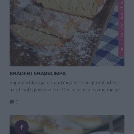
Lindas limpor, Lindas matbröd, Okategoriserade
KNÅDFRI SNABBLIMPA
Supergod, lättgjord limpa med ett frasigt skal och ett
mjukt, saftigt innanmäte. Den jäser i ugnen medan den
blir varm.
0