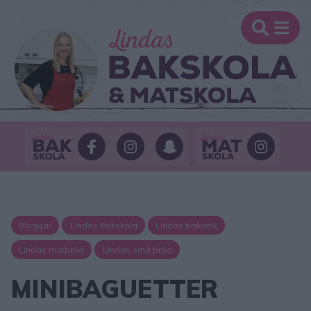
Bloggar
Lindas Bakskola
Lindas bakverk
Lindas matbröd
Lindas små bröd
MINIBAGUETTER