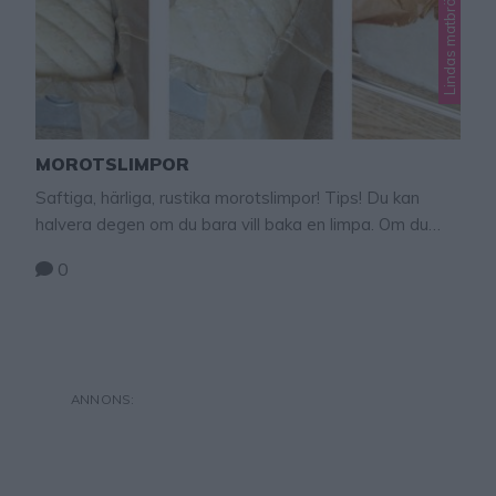
Lindas matbröd
MOROTSLIMPOR
Saftiga, härliga, rustika morotslimpor! Tips! Du kan
halvera degen om du bara vill baka en limpa. Om du
inte har något grahamsmjöl hemma går det bra med
0
rågmjöl eller havregryn. Eller så kan hela degen göras
med endast vetemjöl, det blir lika gott det, dock blir det
lite mindre fibrer i brödet. Tips! Baka, klippta, …