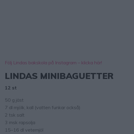
Följ Lindas bakskola på Instagram – klicka här!
LINDAS MINIBAGUETTER
12 st
50 g jäst
7 dl mjölk, kall (vatten funkar också)
2 tsk salt
3 msk rapsolja
15–16 dl vetemjöl