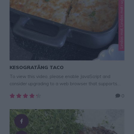
KESOGRATÄNG TACO
To view this video, please enable JavaScript and
consider upgrading to a web browser that supports
HTML5 video × Nyttig och proteinrik Kesogratäng med
0
Tacoköttfärs. Den här Kesogratängen är såååå god!
Det här är en lättlagad, mättande maträtt som passar
lika bra till lunch som middag. Genom att byta ut den
klassiska gratängosten eller bechamelsåsen …