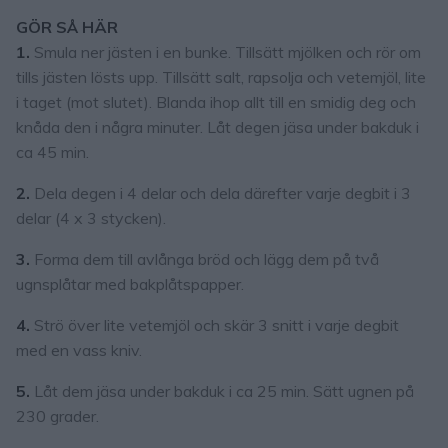
GÖR SÅ HÄR
1.
Smula ner jästen i en bunke. Tillsätt mjölken och rör om
tills jästen lösts upp. Tillsätt salt, rapsolja och vetemjöl, lite
i taget (mot slutet). Blanda ihop allt till en smidig deg och
knåda den i några minuter. Låt degen jäsa under bakduk i
ca 45 min.
2.
Dela degen i 4 delar och dela därefter varje degbit i 3
delar (4 x 3 stycken).
3.
Forma dem till avlånga bröd och lägg dem på två
ugnsplåtar med bakplåtspapper.
4.
Strö över lite vetemjöl och skär 3 snitt i varje degbit
med en vass kniv.
5.
Låt dem jäsa under bakduk i ca 25 min. Sätt ugnen på
230 grader.