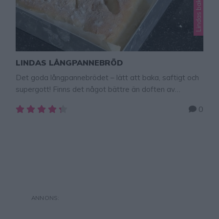
LINDAS LÅNGPANNEBRÖD
Det goda långpannebrödet – lätt att baka, saftigt och
supergott! Finns det något bättre än doften av
nybakat bröd som sprider sig i hemmet? Att baka i
0
långpanna är dessutom ett väldigt smidigast sätt att
få till ett riktigt saftigt och gott bröd utan att behöva
rulla en massa enskilda frallor. Det här receptet
på Lindas …