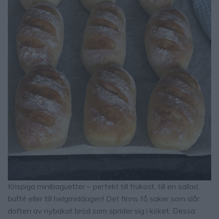
Krispiga minibaguetter – perfekt till frukost, till en sallad,
buffé eller till helgmiddagen! Det finns få saker som slår
doften av nybakat bröd som sprider sig i köket. Dessa