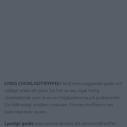
LYXIG CHOKLADTRYFFEL!
Små men naggande goda och
väldigt enkla att göra. De har en len, mjuk härlig
chokladsmak som är en av höjdpunkterna på godisbordet.
De fullkomligt smälter i munnen. Förvara tryfflarna i en
burk med lock i kylen.
Ljuvligt godis
som passar lika bra att servera till kaffet