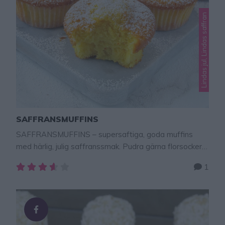
Lindas jul, Lindas saffran
SAFFRANSMUFFINS
SAFFRANSMUFFINS – supersaftiga, goda muffins
med härlig, julig saffranssmak. Pudra gärna florsocker
över dem före servering. Det går bra att frysa in dem!
1
Ta fram önskat antal efter behov. Ljuvligt god
saffranskladdkaka – klicka på bilden för att komma till
receptet! Magiskt god saffranskaka med glasyr &
kokos – klicka hör för recept! TIPS! Följ mig
gärna lindasbakskola på Instagram (klicka