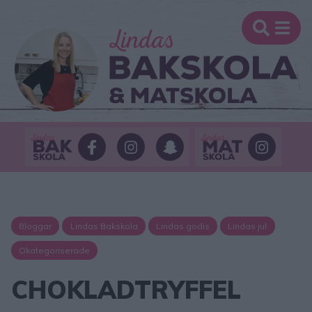
Bloggar
Lindas Bakskola
Lindas godis
Lindas jul
Okategoriserade
CHOKLADTRYFFEL