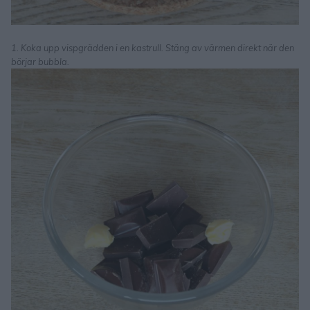
1. Koka upp vispgrädden i en kastrull. Stäng av värmen direkt när den
börjar bubbla.