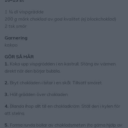
10–15 st
1 ¼ dl vispgrädde
200 g mörk choklad av god kvalitet (ej blockchoklad)
2 tsk smör
Garnering
kakao
GÖR SÅ HÄR
1.
Koka upp vispgrädden i en kastrull. Stäng av värmen
direkt när den börjar bubbla.
2.
Bryt chokladen i bitar i en skål. Tillsätt smöret.
3.
Häll grädden över chokladen.
4.
Blanda ihop allt till en chokladkräm. Ställ den i kylen för
att stelna.
5.
Forma runda bollar av chokladsmeten (ta gärna hjälp av