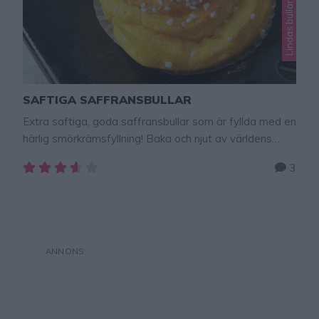
SAFTIGA SAFFRANSBULLAR
Extra saftiga, goda saffransbullar som är fyllda med en
härlig smörkrämsfyllning! Baka och njut av världens
godaste saffransbullar! Tips! Baka underbara
3
saffranskärleksmums – klicka här för recept! Saftiga
saffransbullar Ca 30 st 50 g jäst 6 dl mjölk, fingervarm
2 påsar saffran 150 g smör, rumsvarmt ¾ dl strösocker
1 ägg ½ tsk salt ½ …