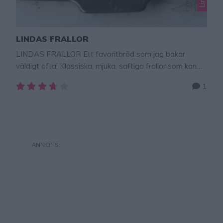
LINDAS FRALLOR
LINDAS FRALLOR Ett favoritbröd som jag bakar
väldigt ofta! Klassiska, mjuka, saftiga frallor som kan
ätas till frukost, mellis eller som tillbehör till en god
1
middag. Bröden blir allra mjukast om de bakas på mjölk,
men vatten funkar också men då blir bröden lite
rustikare i konsistensen. Tips! Tillsätt 1 dl mörk eller ljus
sirap …