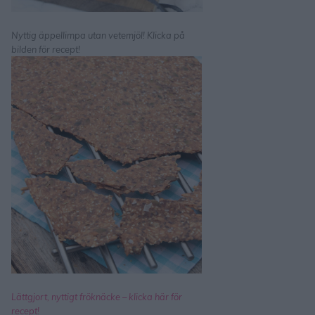
Nyttig äppellimpa utan vetemjöl! Klicka på
bilden för recept!
Lättgjort, nyttigt fröknäcke – klicka här för
recept!