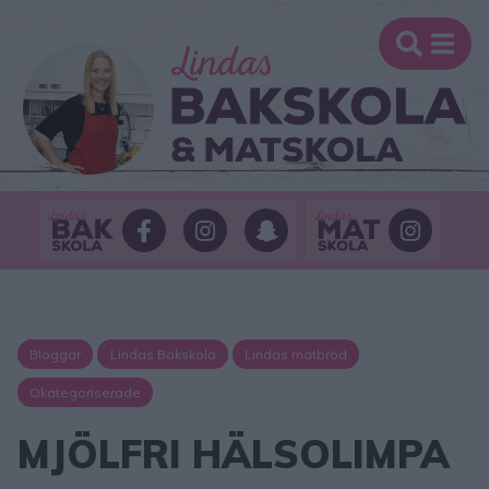
Bloggar
Lindas Bakskola
Lindas matbröd
Okategoriserade
MJÖLFRI HÄLSOLIMPA