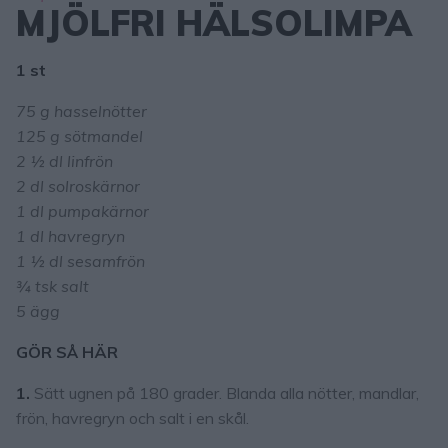
MJÖLFRI HÄLSOLIMPA
1 st
75 g hasselnötter
125 g sötmandel
2 ½ dl linfrön
2 dl solroskärnor
1 dl pumpakärnor
1 dl havregryn
1 ½ dl sesamfrön
¾ tsk salt
5 ägg
GÖR SÅ HÄR
1.
Sätt ugnen på 180 grader. Blanda alla nötter, mandlar,
frön, havregryn och salt i en skål.