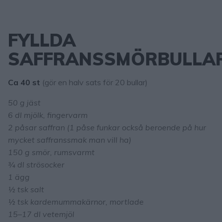
FYLLDA
SAFFRANSSMÖRBULLA
Ca 40 st
(gör en halv sats för 20 bullar)
50 g jäst
6 dl mjölk, fingervarm
2 påsar saffran (1 påse funkar också beroende på hur
mycket saffranssmak man vill ha)
150 g smör, rumsvarmt
¾ dl strösocker
1 ägg
½ tsk salt
½ tsk kardemummakärnor, mortlade
15–17 dl vetemjöl