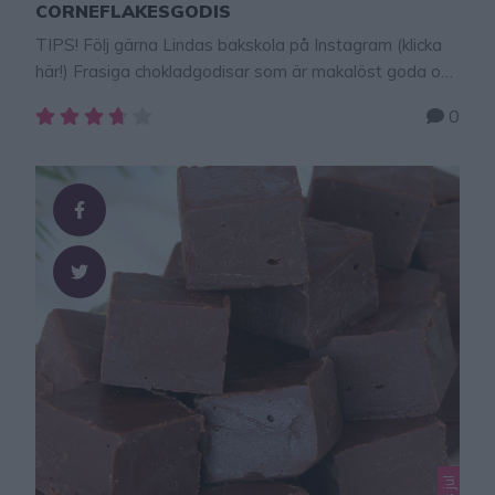
CORNEFLAKESGODIS
TIPS! Följ gärna Lindas bakskola på Instagram (klicka
här!) Frasiga chokladgodisar som är makalöst goda och
mycket lätta att göra. De innehåller bara 2 ingredienser
0
och har en rykande åtgång kan jag lova.
Ingredienser200 g choklad (valfri sort ljus, mörk,
mjölkchoklad, sockerfri)5 dl cornflakes GÖR SÅ HÄR 1.
Smält chokladen i en skål över varmt vattenbad. Låt
chokladen svalna …