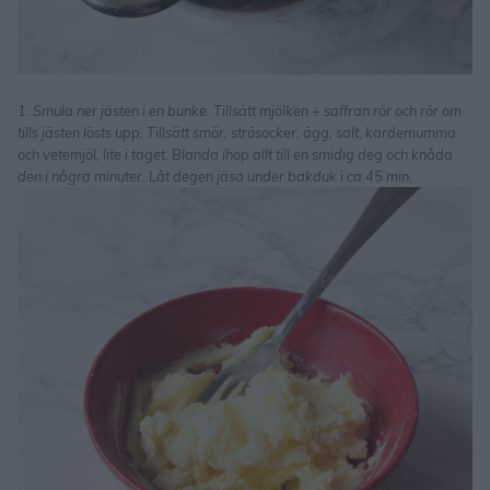
1. Smula ner jästen i en bunke. Tillsätt mjölken + saffran rör och rör om
tills jästen lösts upp. Tillsätt smör, strösocker, ägg, salt, kardemumma
och vetemjöl, lite i taget. Blanda ihop allt till en smidig deg och knåda
den i några minuter. Låt degen jäsa under bakduk i ca 45 min.