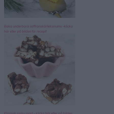
Baka underbara saffranskärleksmums –klicka
här eller på bilden för recept!
Klassisk rocky road – klicka här eller på bilden