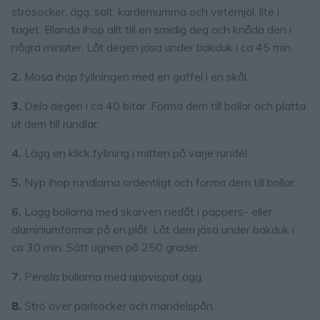
strösocker, ägg, salt, kardemumma och vetemjöl, lite i
taget. Blanda ihop allt till en smidig deg och knåda den i
några minuter. Låt degen jäsa under bakduk i ca 45 min.
2.
Mosa ihop fyllningen med en gaffel i en skål.
3.
Dela degen i ca 40 bitar. Forma dem till bollar och platta
ut dem till rundlar.
4.
Lägg en klick fyllning i mitten på varje rundel.
5.
Nyp ihop rundlarna ordentligt och forma dem till bollar.
6.
Lägg bollarna med skarven nedåt i pappers- eller
aluminiumformar på en plåt. Låt dem jäsa under bakduk i
ca 30 min. Sätt ugnen på 250 grader.
7.
Pensla bullarna med uppvispat ägg.
8.
Strö över pärlsocker och mandelspån.