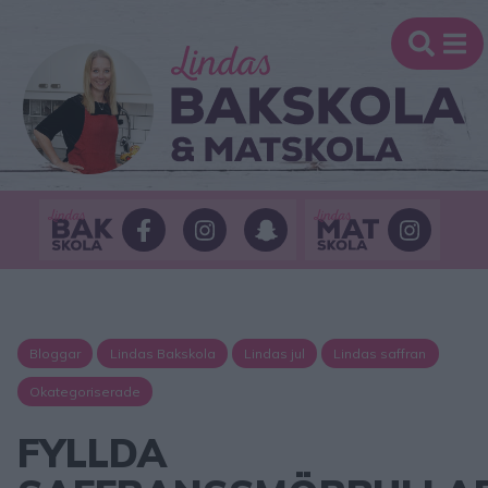
Bloggar
Lindas Bakskola
Lindas jul
Lindas saffran
Okategoriserade
FYLLDA