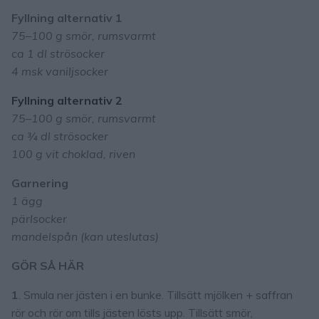
Fyllning alternativ 1
75–100 g smör, rumsvarmt
ca 1 dl strösocker
4 msk vaniljsocker
Fyllning alternativ 2
75–100 g smör, rumsvarmt
ca ¾ dl strösocker
100 g vit choklad, riven
Garnering
1 ägg
pärlsocker
mandelspån (kan uteslutas)
GÖR SÅ HÄR
1
. Smula ner jästen i en bunke. Tillsätt mjölken + saffran
rör och rör om tills jästen lösts upp. Tillsätt smör,