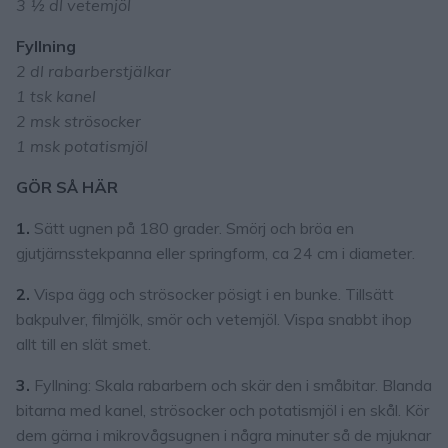
3 ½ dl vetemjöl
Fyllning
2 dl rabarberstjälkar
1 tsk kanel
2 msk strösocker
1 msk potatismjöl
GÖR SÅ HÄR
1.
Sätt ugnen på 180 grader. Smörj och bröa en
gjutjärnsstekpanna eller springform, ca 24 cm i diameter.
2.
Vispa ägg och strösocker pösigt i en bunke. Tillsätt
bakpulver, filmjölk, smör och vetemjöl. Vispa snabbt ihop
allt till en slät smet.
3.
Fyllning: Skala rabarbern och skär den i småbitar. Blanda
bitarna med kanel, strösocker och potatismjöl i en skål. Kör
dem gärna i mikrovågsugnen i några minuter så de mjuknar