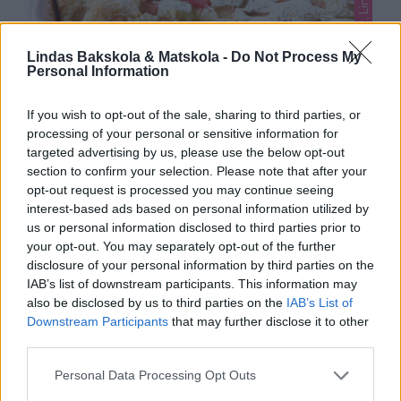
Lindas mjuka kakor, Lindas rabarber
Lindas Bakskola & Matskola -
Do Not Process My
Personal Information
If you wish to opt-out of the sale, sharing to third parties, or
processing of your personal or sensitive information for
targeted advertising by us, please use the below opt-out
section to confirm your selection. Please note that after your
RABARBERKAKA RECEPT
opt-out request is processed you may continue seeing
Saftig och ljuvligt god rabarberkaka med lite segmjuka
interest-based ads based on personal information utilized by
us or personal information disclosed to third parties prior to
kanter.
your opt-out. You may separately opt-out of the further
disclosure of your personal information by third parties on the
15
IAB’s list of downstream participants. This information may
also be disclosed by us to third parties on the
IAB’s List of
Downstream Participants
that may further disclose it to other
third parties.
Personal Data Processing Opt Outs