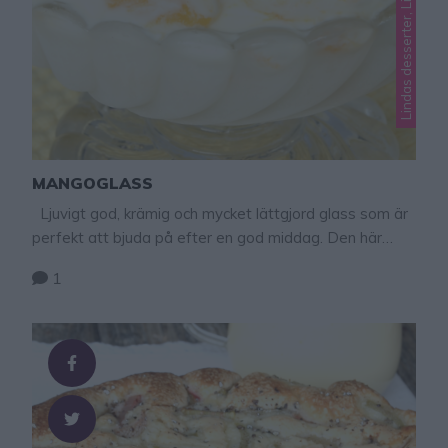
Lindas desserter, Lindas glass
MANGOGLASS
Ljuvigt god, krämig och mycket lättgjord glass som är
perfekt att bjuda på efter en god middag. Den här
glassen blir verkligen god, otroligt god!!! Krämig
1
mangoglass ca 1,1 liter 5 dl vispgrädde 1 burk
kondenserad mjölk, sockrad (397 g) 300 g fryst eller
färsk mango GÖR SÅ HÄR 1. Vispa grädden fluffig i …