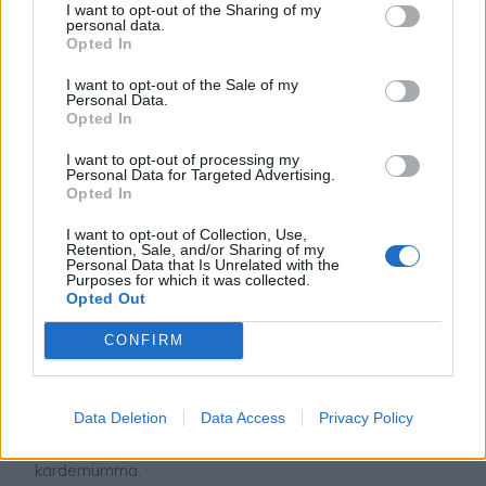
I want to opt-out of the Sharing of my
personal data.
Opted In
I want to opt-out of the Sale of my
Personal Data.
Lindas mjuka kakor, Okategoriserade
Opted In
I want to opt-out of processing my
Personal Data for Targeted Advertising.
Opted In
I want to opt-out of Collection, Use,
Retention, Sale, and/or Sharing of my
Personal Data that Is Unrelated with the
Purposes for which it was collected.
Opted Out
CONFIRM
ENKEL MOROTSKAKA
Data Deletion
Data Access
Privacy Policy
Saftig och god morotskaka med smak av kanel &
kardemumma.