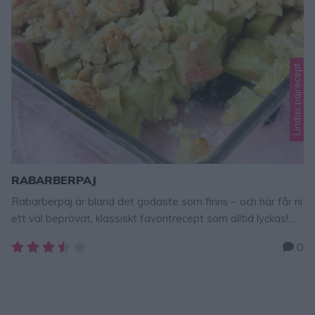
Lindas pajrecept
RABARBERPAJ
Rabarberpaj är bland det godaste som finns – och här får ni
ett väl beprövat, klassiskt favoritrecept som alltid lyckas!
Tips! Rabarberpaj Fyllning 3–4 rabarberstänger beroende
0
på storlek 3–4 msk strösocker 1 msk potatismjöl Smuldeg
150 g smör, rumsvarmt 2 ½ dl vetemjöl 1 dl havregryn 1 dl
strösocker ½ tsk flingsalt GÖR SÅ HÄR 1. Sätt …