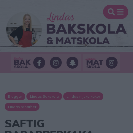
Bloggar
Lindas Bakskola
Lindas mjuka kakor
Lindas rabarber
SAFTIG