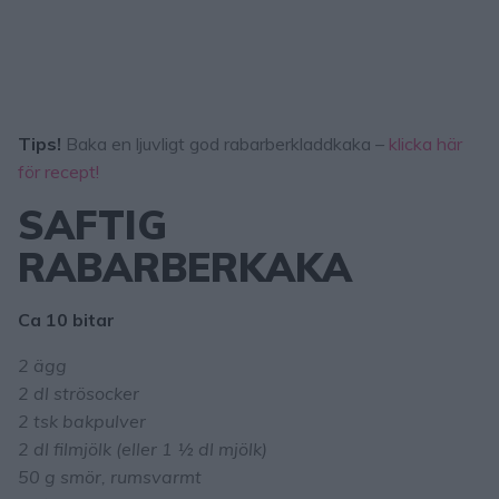
Tips!
Baka en ljuvligt god rabarberkladdkaka –
klicka här
för recept!
SAFTIG
RABARBERKAKA
Ca 10 bitar
2 ägg
2 dl strösocker
2 tsk bakpulver
2 dl filmjölk (eller 1 ½ dl mjölk)
50 g smör, rumsvarmt