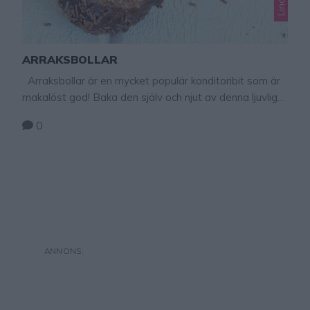
ARRAKSBOLLAR
Arraksbollar är en mycket populär konditoribit som är
makalöst god! Baka den själv och njut av denna ljuvliga
boll! Smaka av degen och tillsätt lagom mängd
0
arraksarom. Tips! Baka hemgjorda Delicatobollar –
klicka här för recept! De är makalöst goda och läckra!
Arraksbollar Ca 15 st 150 g smör 2 dl florsocker 2 tsk …