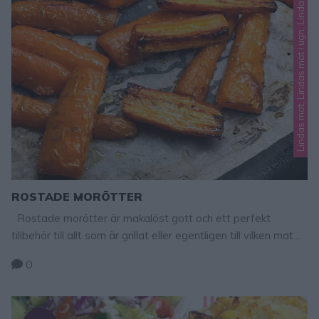
Lindas mat, Lindas mat i ugn, Lindas nyttig mat
ROSTADE MORÖTTER
Rostade morötter är makalöst gott och ett perfekt
tillbehör till allt som är grillat eller egentligen till vilken mat
som helst. Jag brukar krydda mina morötter med rosmarin,
0
men det kan man utesluta eller byta ut till någon annan
örtkrydda, t ex basilika eller timjan. Rostade morötter 5–10
morötter (valfri mängd) 2 klyftor vitlök …