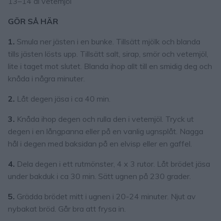
13–14 dl vetemjöl
GÖR SÅ HÄR
1.
Smula ner jästen i en bunke. Tillsätt mjölk och blanda
tills jästen lösts upp. Tillsätt salt, sirap, smör och vetemjöl,
lite i taget mot slutet. Blanda ihop allt till en smidig deg och
knåda i några minuter.
2.
Låt degen jäsa i ca 40 min.
3.
Knåda ihop degen och rulla den i vetemjöl. Tryck ut
degen i en långpanna eller på en vanlig ugnsplåt. Nagga
hål i degen med baksidan på en elvisp eller en gaffel.
4.
Dela degen i ett rutmönster, 4 x 3 rutor. Låt brödet jäsa
under bakduk i ca 30 min. Sätt ugnen på 230 grader.
5.
Grädda brödet mitt i ugnen i 20-24 minuter. Njut av
nybakat bröd. Går bra att frysa in.