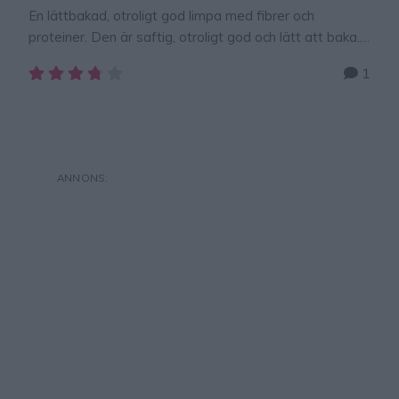
En lättbakad, otroligt god limpa med fibrer och
proteiner. Den är saftig, otroligt god och lätt att baka.
Degen tar bara 5 minuter att röra ihop och sedan direkt
1
in i ugnen. Den här limpan kommer ni älska! Dubbla
degen om du vill baka två limpor. Reklam för Lindas
brödform. Jag vill rekommendera er att baka …