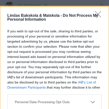
Ola Backlund
4 år sedan
Lindas Bakskola & Matskola -
Do Not Process My
Personal Information
Lättbakat, Fantastiskt Gott, Både Original, men även Lite
modifierat.
If you wish to opt-out of the sale, sharing to third parties, or
Testat med Lite både Rågsikt, och Rågmjöl, nu senast
processing of your personal or sensitive information for
även med Russin, och Brödkryddor,,
targeted advertising by us, please use the below opt-out
section to confirm your selection. Please note that after your
Svara
1
opt-out request is processed you may continue seeing
interest-based ads based on personal information utilized by
us or personal information disclosed to third parties prior to
Sara T
your opt-out. You may separately opt-out of the further
4 år sedan
disclosure of your personal information by third parties on the
IAB’s list of downstream participants. This information may
Farligt gott!
also be disclosed by us to third parties on the
IAB’s List of
Downstream Participants
that may further disclose it to other
Svara
0
third parties.
Personal Data Processing Opt Outs
Annette