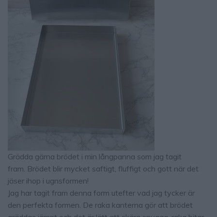
Grädda gärna brödet i min långpanna som jag tagit
fram. Brödet blir mycket saftigt, fluffigt och gott när det
jäser ihop i ugnsformen!
Jag har tagit fram denna form utefter vad jag tycker är
den perfekta formen. De raka kanterna gör att brödet