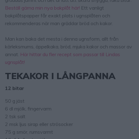
gräddas jämnt och det är lätt att skära snygga, raka bitar.
Beställ gärna min nya bakplåt här!
Ett vanligt
bakplåtspapper får exakt plats i ugnsplåten och
rekommenderas när man gräddar bröd och kakor.
Man kan baka det mesta i denna ugnsform, allt från
kärleksmums, äppelkaka, bröd, mjuka kakor och massor av
annat.
Här hittar du fler recept som passar till Lindas
ugnsplåt!
TEKAKOR I LÅNGPANNA
12 bitar
50 g jäst
6 dl mjölk, fingervarm
2 tsk salt
2 msk ljus sirap eller strösocker
75 g smör, rumsvarmt