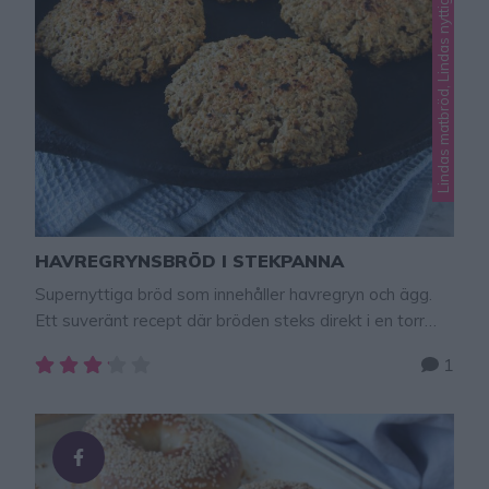
s
HAVREGRYNSBRÖD I STEKPANNA
Supernyttiga bröd som innehåller havregryn och ägg.
Ett suveränt recept där bröden steks direkt i en torr
stekpanna. Så enkelt, hälsosamt och gott! Bröden blir
1
lite knapriga på ytan och ett riktigt favoritbröd som jag
verkligen rekommenderar! 1 bröd innehåller: 20 g
kolhydrater14 g protein TIPS! Följ gärna Lindas
bakskola på Instagram (klicka här!) så får du alla …