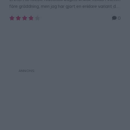
före gräddning, men jag har gjort en enklare variant där
jag hoppar över det momentet. Ljuvligt goda bröd som
0
passar både frukost, mellanmål, picknick och buffé.
Enkla bagels 12 st50 g jäst6 dl vatten, fingervarmt2
tsk salt3 msk rapsolja7 dl rågsiktca 7 dl vetemjöl
Garnering1 ägg, uppvispatca …