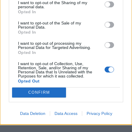
Svara på
Sara T
4 år sedan
I want to opt-out of the Sharing of my
personal data.
Opted In
Väldigt, väldigt gott& så enkelt. Tack
I want to opt-out of the Sale of my
0
Svara
Personal Data.
Opted In
I want to opt-out of processing my
Personal Data for Targeted Advertising.
Opted In
I want to opt-out of Collection, Use,
Retention, Sale, and/or Sharing of my
Personal Data that Is Unrelated with the
Purposes for which it was collected.
Opted Out
CONFIRM
Data Deletion
Data Access
Privacy Policy