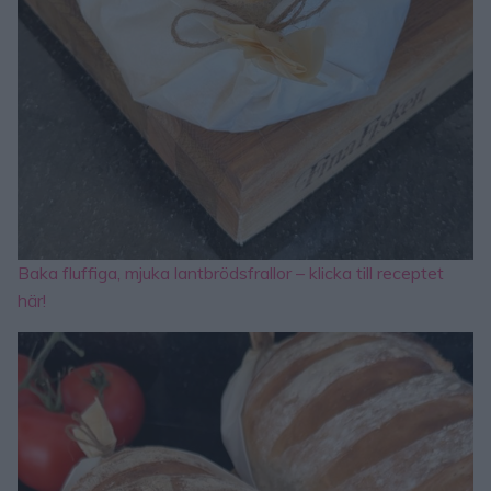
Baka fluffiga, mjuka lantbrödsfrallor – klicka till receptet
här!