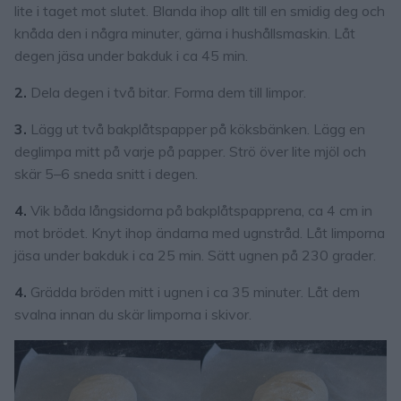
lite i taget mot slutet. Blanda ihop allt till en smidig deg och
knåda den i några minuter, gärna i hushållsmaskin. Låt
degen jäsa under bakduk i ca 45 min.
2.
Dela degen i två bitar. Forma dem till limpor.
3.
Lägg ut två bakplåtspapper på köksbänken. Lägg en
deglimpa mitt på varje på papper. Strö över lite mjöl och
skär 5–6 sneda snitt i degen.
4.
Vik båda långsidorna på bakplåtspapprena, ca 4 cm in
mot brödet. Knyt ihop ändarna med ugnstråd. Låt limporna
jäsa under bakduk i ca 25 min. Sätt ugnen på 230 grader.
4.
Grädda bröden mitt i ugnen i ca 35 minuter. Låt dem
svalna innan du skär limporna i skivor.