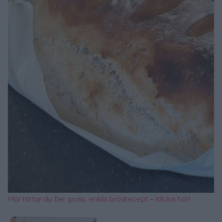
Här hittar du fler goda, enkla brödrecept – klicka här!