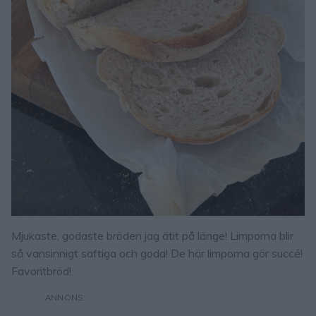
Mjukaste, godaste bröden jag ätit på länge! Limporna blir
så vansinnigt saftiga och goda! De här limporna gör succé!
Favoritbröd!