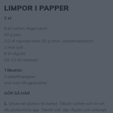
LIMPOR I PAPPER
2 st
8 dl vatten
, fingervarmt
50 g jäst
1/2 dl rapsolja eller 50 g smör, rumstempererat
1 msk salt
8 dl rågsikt
10–12 dl vetemjöl
Tillbehör:
2 bakplåtspapper
snör som tål ugnsvärme
GÖR SÅ HÄR
1.
Smula ner jästen i en bunke. Tillsätt vatten och rör om
tills jästen lösts upp. Tillsätt salt, olja, rågsikt och vetemjöl,