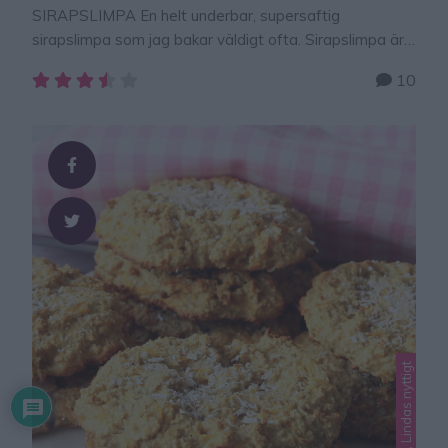
SIRAPSLIMPA En helt underbar, supersaftig
sirapslimpa som jag bakar väldigt ofta. Sirapslimpa är
ett favoritbröd som håller sig färskt länge och passar
10
alla tillfällen, frukost, till buffén, utflykten, mellanmål m
m.Tips! Om man inte har några limpformar kan man
lägga degen i form av limpor på en plåt av
bakplåtspapper och grädda. Limporna blir då …