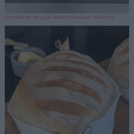
Här hittar du fler goda, enkla brödrecept – klicka här!