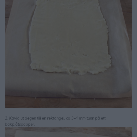
2. Kavla ut degen till en rektangel, ca 3–4 mm tunn på ett
bakplåtspapper.