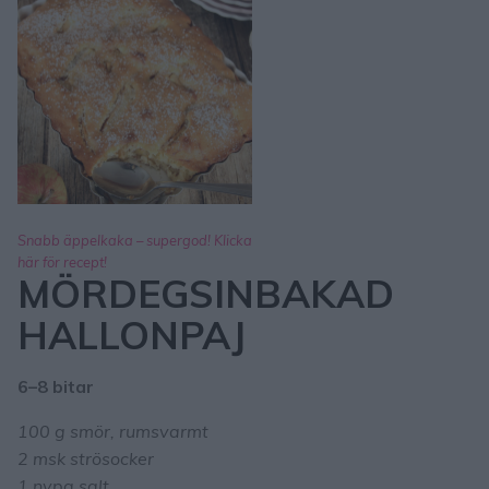
Snabb äppelkaka – supergod! Klicka
här för recept!
MÖRDEGSINBAKAD
HALLONPAJ
6–8 bitar
100 g smör, rumsvarmt
2 msk strösocker
1 nypa salt