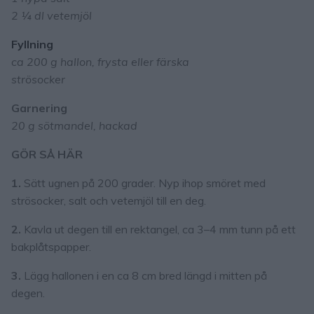
2 ¼ dl vetemjöl
Fyllning
ca 200 g hallon, frysta eller färska
strösocker
Garnering
20 g sötmandel, hackad
GÖR SÅ HÄR
1.
Sätt ugnen på 200 grader. Nyp ihop smöret med
strösocker, salt och vetemjöl till en deg.
2.
Kavla ut degen till en rektangel, ca 3–4 mm tunn på ett
bakplåtspapper.
3.
Lägg hallonen i en ca 8 cm bred längd i mitten på
degen.