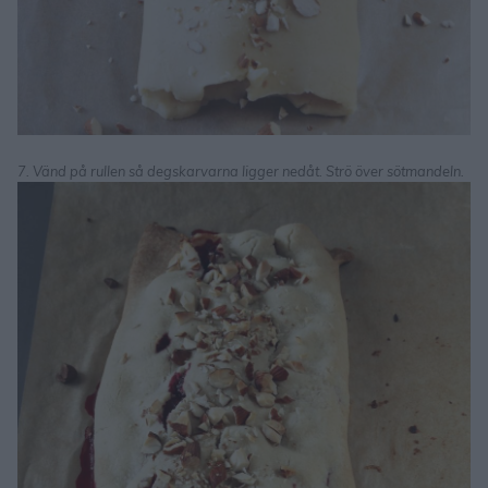
7. Vänd på rullen så degskarvarna ligger nedåt. Strö över sötmandeln.