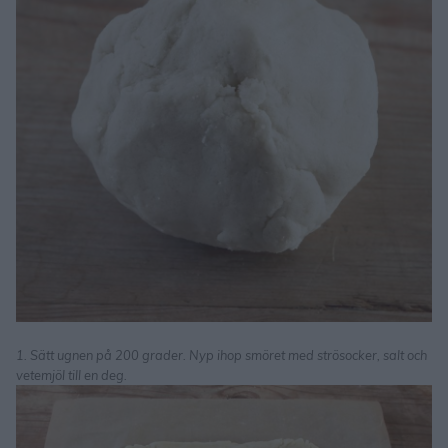
1. Sätt ugnen på 200 grader. Nyp ihop smöret med strösocker, salt och
vetemjöl till en deg.