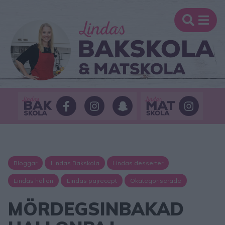
Bloggar
Lindas Bakskola
Lindas desserter
Lindas hallon
Lindas pajrecept
Okategoriserade
MÖRDEGSINBAKAD