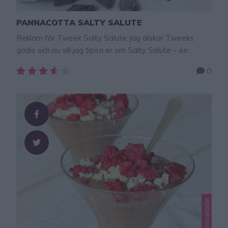
PANNACOTTA SALTY SALUTE
Reklam för Tweek Salty Salute Jag älskar Tweeks
godis och nu vill jag tipsa er om Salty Salute – en
saltlakritspåse som är såååå himla god! Och nyttigare!
0
Alla Tweeks godissorter innehåller 95 % mindre socker
och 50 % mindre kolhydrater. BRA VA!!! Jag har också
tagit fram ett recept på en himmelskt god Pannacotta
…