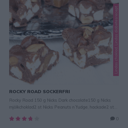
Lindas choklad, Lindas diabetesrecept
ROCKY ROAD SOCKERFRI
Rocky Road 150 g Nicks Dark chocolate150 g Nicks
mjölkchoklad2 st Nicks Peanuts n´fudge, hackade2 st
Nicks Nicks Soft Toffee2 st Nicks Cruncy caramel GÖR
0
SÅ HÄR Smält chokladen över vattenbad. Tillsätt 1/2
dl vispgrädde och blanda. Låt chokladen svalna. 2.