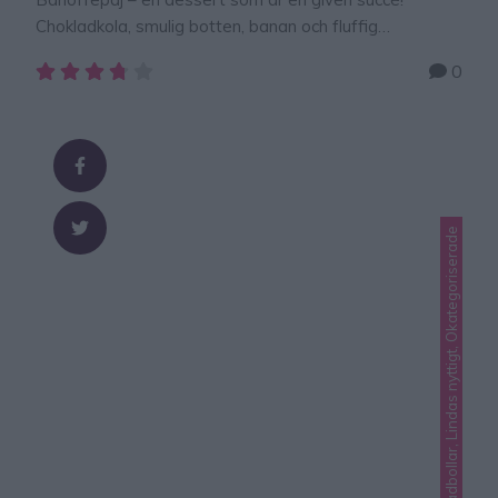
Chokladkola, smulig botten, banan och fluffig
vispgrädde. En fantastisk kombination av godsaker.
0
Banoffepaj 14–16 portioner Botten1 paket
digestivekex 400 g175 g smör, smält Fyllning2 burkar
karamelliserad mjölk*, 397 g styck100 g mörk choklad3
bananer5 dl vispgrädde Garnering25 g mörk eller ljus
choklad eller 1 Daim, hackad GÖR …
Lindas chokladbollar, Lindas nyttigt, Okategoriserade