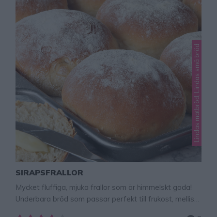
Lindas matbröd, Lindas små bröd
SIRAPSFRALLOR
Mycket fluffiga, mjuka frallor som är himmelskt goda!
Underbara bröd som passar perfekt till frukost, mellis
eller till utflykten. Ett riktigt favoritbröd TIPS! Följ gärna