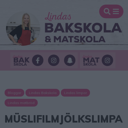
Bloggar
Lindas Bakskola
Lindas limpor
Lindas matbröd
MÜSLIFILMJÖLKSLIMPA