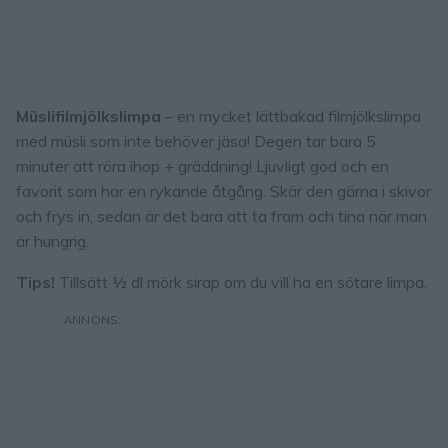
Müslifilmjölkslimpa
– en mycket lättbakad filmjölkslimpa
med müsli som inte behöver jäsa! Degen tar bara 5
minuter att röra ihop + gräddning! Ljuvligt god och en
favorit som har en rykande åtgång. Skär den gärna i skivor
och frys in, sedan är det bara att ta fram och tina när man
är hungrig.
Tips!
Tillsätt ½ dl mörk sirap om du vill ha en sötare limpa.