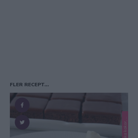
FLER RECEPT...
L
O
e