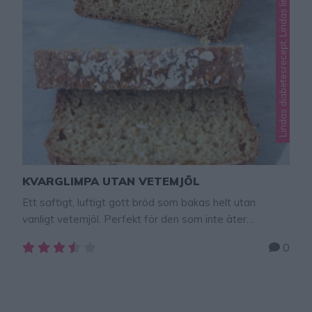
L
KVARGLIMPA UTAN VETEMJÖL
Ett saftigt, luftigt gott bröd som bakas helt utan
vanligt vetemjöl. Perfekt för den som inte äter
vetemjöl av olika anledningar. Mixa havregrynen till ett
0
mjöl i en hushållsmaskin eller mixer med knivar. Obs!
Brödet måste bör kallna helt innan man skär det i
skivor. Eftersom brödet är bakat med bikarbonat kan
det lukta lite fränt direkt …