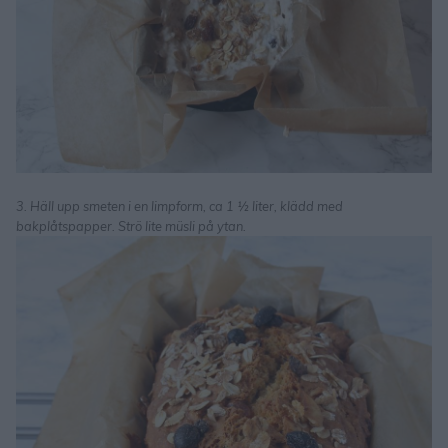
3. Häll upp smeten i en limpform, ca 1 ½ liter, klädd med
bakplåtspapper. Strö lite müsli på ytan.