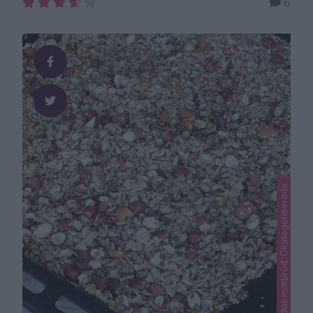
6
Lindas bakskola på Instagram (klicka här!)som ni måste
baka! Tips! Kalljäs bröden i kylen över natten och
grädda dem när du vaknar. Gör en halv sats bröd om
det blir trångt i kylskåpet …
Lindas matbröd, Okategoriserade