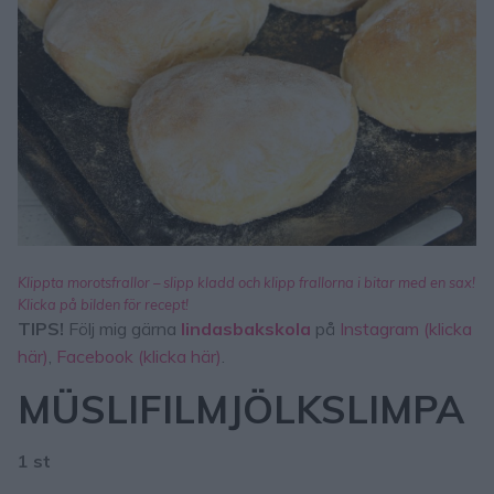
Klippta morotsfrallor – slipp kladd och klipp frallorna i bitar med en sax!
Klicka på bilden för recept!
TIPS!
Följ mig gärna
lindasbakskola
på
Instagram (klicka
här)
,
Facebook (klicka här)
.
MÜSLIFILMJÖLKSLIMPA
1 st