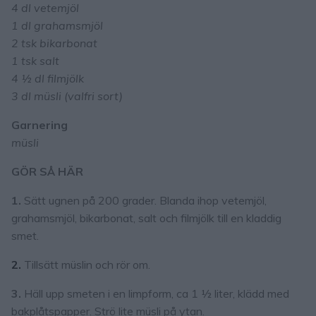
4 dl vetemjöl
1 dl grahamsmjöl
2 tsk bikarbonat
1 tsk salt
4 ½ dl filmjölk
3 dl müsli (valfri sort)
Garnering
müsli
GÖR SÅ HÄR
1.
Sätt ugnen på 200 grader. Blanda ihop vetemjöl,
grahamsmjöl, bikarbonat, salt och filmjölk till en kladdig
smet.
2.
Tillsätt müslin och rör om.
3.
Häll upp smeten i en limpform, ca 1 ½ liter, klädd med
bakplåtspapper. Strö lite müsli på ytan.