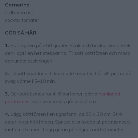
Garnering
2 dl riven ost
cocktailtomater
GÖR SÅ HÄR
1.
Sätt ugnen på 250 grader. Skala och hacka löken. Stek
den i olja i en het stekpanna. Tillsätt köttfärsen och mosa
den under stekningen.
2.
Tillsätt kryddor och krossade tomater. Låt allt puttra på
svag värme i 5–10 min.
3.
Gör potatismos för 4–6 portioner, gärna
hemlagad
potatismos
, men pulvermos går också bra.
4.
Lägg köttfärsen i en ugnsform, ca 20 x 30 cm. Strö
osten över köttfärsen. Spritsa eller skeda ut potatismoset
runt om i formen. Lägg gärna på några cocktailtomater.