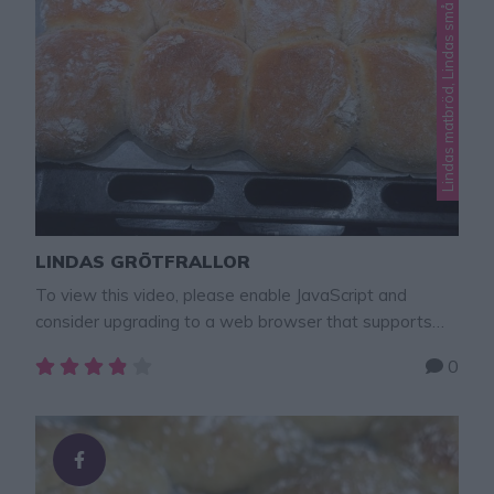
Lindas matbröd, Lindas små bröd
LINDAS GRÖTFRALLOR
To view this video, please enable JavaScript and
consider upgrading to a web browser that supports
HTML5 video × Baka bröd med havregrynsgröt i
0
degen. Frallorna blir extremt goda, saftiga och goda! –
De godaste bröden jag har ätit, sade min ena son när
han smakade dem. Och jag kan bara hålla med! De är …