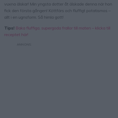
vuxna älskar! Min yngsta dotter åt älskade denna när hon
fick den första gången! Köttfärs och fluffigt potatismos –
allt i en ugnsform. Så himla gott!
Tips!
Baka fluffiga, supergoda frallor till maten – klicka till
receptet här!