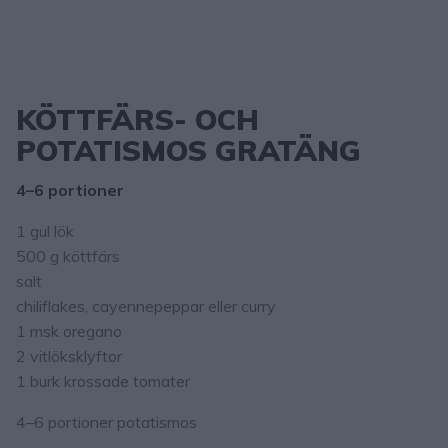
KÖTTFÄRS- OCH
POTATISMOS GRATÄNG
4–6 portioner
1 gul lök
500 g köttfärs
salt
chiliflakes, cayennepeppar eller curry
1 msk oregano
2 vitlöksklyftor
1 burk krossade tomater
4–6 portioner potatismos