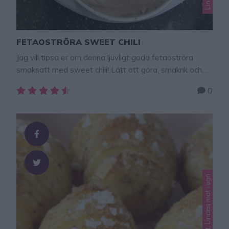
FETAOSTRÖRA SWEET CHILI
Jag vill tipsa er om denna ljuvligt goda fetaoströra
smaksatt med sweet chili! Lätt att göra, smakrik och
suuuuuupergod! Denna kalla fetaoströra passar till det
0
mesta: kyckling, kött, fisk, lax, panerad torsk och
vegobiffar. Tips på fler kalla såser:–
Vitlöksfetaoströra– Sötsur kall sås– Currysås med
Mango Chutney– Rostad majsröra– Tzatziki–
Remouladsås– Hummus To view this video, …