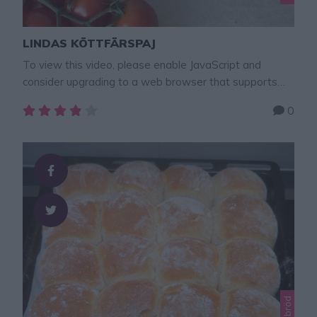
LINDAS KÖTTFÄRSPAJ
To view this video, please enable JavaScript and
consider upgrading to a web browser that supports
HTML5 video × En vansinnigt god och matig paj fylld
0
med kryddig köttfärs och ost! Pajen passar på en buffé
eller servera den som middag ihop med en en fräsch
sallad. Det är också perfekt att ta med sig …