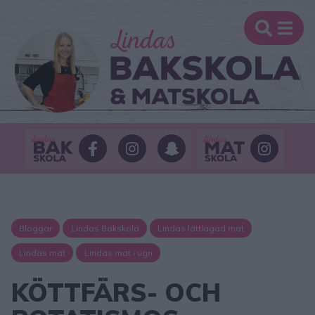
Bloggar
Lindas Bakskola
Lindas lättlagad mat
Lindas mat
Lindas mat i ugn
KÖTTFÄRS- OCH