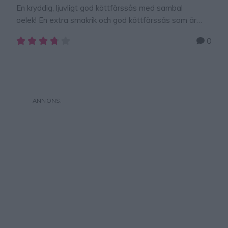
En kryddig, ljuvligt god köttfärssås med sambal
oelek! En extra smakrik och god köttfärssås som är
magiskt god! Den här älskad av hela min familj, även
0
barnen! Smaka av kryddningen och tillsätt mer eller
mindre kryddor beroende på vilken styrka du vill ha.
Servera med pasta och/eller sallad. Tips! Baka frallor
med havregryn och servera till …