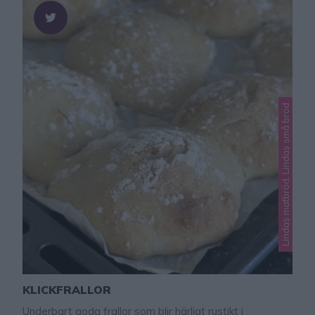
Lindas matbröd, Lindas små bröd
KLICKFRALLOR
Underbart goda frallor som blir härligt rustikt i