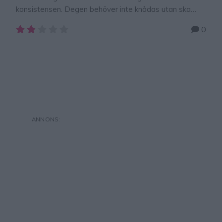
konsistensen. Degen behöver inte knådas utan ska
vara lite lös och klickas ut direkt på plåten. Superenkelt
0
och brödet får en härlig konsistens! To view this video,
please enable JavaScript and consider upgrading to a
web browser that supports HTML5 video × Klicka ut
frallorna på plåten …