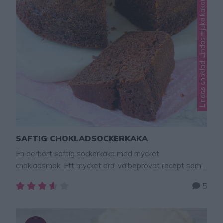
Lindas choklad, Lindas mjuka kakor
SAFTIG CHOKLADSOCKERKAKA
En oerhört saftig sockerkaka med mycket
chokladsmak. Ett mycket bra, välbeprövat recept som
jag varmt rekommenderar! TIPS! Följ mig
5
gärna lindasbakskola på Instagram (klicka
här), Facebook (klicka här) Här hittar du fler recept med
ljuvligt goda, enkla mjuka kakor – klicka här! Saftig