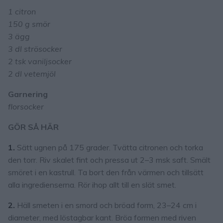
1 citron
150 g smör
3 ägg
3 dl strösocker
2 tsk vaniljsocker
2 dl vetemjöl
Garnering
florsocker
GÖR SÅ HÄR
1.
Sätt ugnen på 175 grader. Tvätta citronen och torka
den torr. Riv skalet fint och pressa ut 2–3 msk saft. Smält
smöret i en kastrull. Ta bort den från värmen och tillsätt
alla ingredienserna. Rör ihop allt till en slät smet.
2.
Häll smeten i en smord och bröad form, 23–24 cm i
diameter, med löstagbar kant. Bröa formen med riven