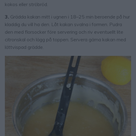
kokos eller ströbröd.
3.
Grädda kakan mitt i ugnen i 18–25 min beroende på hur
kladdig du vill ha den. Låt kakan svalna i formen. Pudra
den med florsocker före servering och riv eventuellt lite
citronskal och lägg på toppen. Servera gärna kakan med
lättvispad grädde.