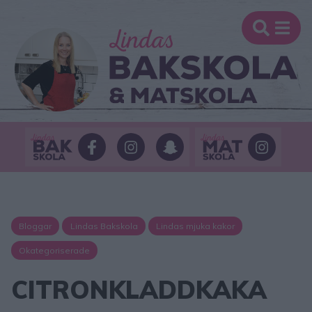
Bloggar
Lindas Bakskola
Lindas mjuka kakor
Okategoriserade
CITRONKLADDKAKA