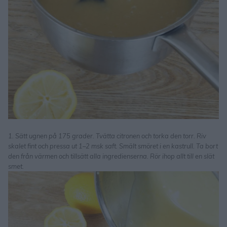
1. Sätt ugnen på 175 grader. Tvätta citronen och torka den torr. Riv
skalet fint och pressa ut 1–2 msk saft. Smält smöret i en kastrull. Ta bort
den från värmen och tillsätt alla ingredienserna. Rör ihop allt till en slät
smet.