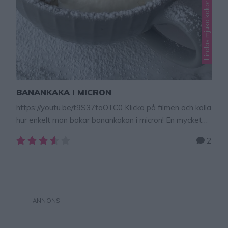
Lindas mjuka kakor
BANANKAKA I MICRON
https://youtu.be/t9S37toOTC0 Klicka på filmen och kolla
hur enkelt man bakar banankakan i micron! En mycket
lätt och himmelskt god banankaka som tillagas på 1–2
2
minuter i mikron. Perfekt när man vill njuta av något
gott snabbt! Man kan bestämma lite själv om man vill
att den ska vara lite lätt kladdig, som en kladdkaka eller
…