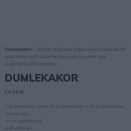
Dumlekakor
– spröda småkakor fyllda med Dumlekola! Så
galet läckra och goda! Riktiga goda favoriter som
är perfekta på barnkalas!
DUMLEKAKOR
Ca 24 st
1 dl strösocker (eller ½ dl farinsocker + ½ dl strösocker)
½ krm salt
½ tsk bikarbonat
4 dl vetemjöl