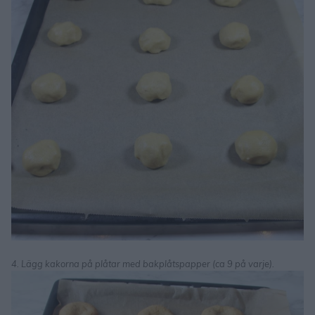
4. Lägg kakorna på plåtar med bakplåtspapper (ca 9 på varje).