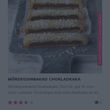
Lindas choklad, Lindas småkakor
MÖRDEGSINBAKAD CHOKLADKAKA
Mördegsinbakad chokladkaka. Den här gick åt som
smör i solsken. Smördegen ihop med chokladen är en
ljuvlig kombination, bland det godaste jag bakat på
0
länge!!! MÖRDEGSINBAKAD CHOKLADKAKA 100 g