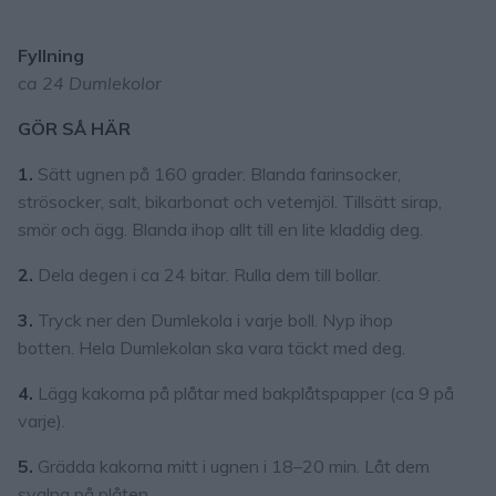
Fyllning
ca 24 Dumlekolor
GÖR SÅ HÄR
1.
Sätt ugnen på 160 grader. Blanda farinsocker,
strösocker, salt, bikarbonat och vetemjöl. Tillsätt sirap,
smör och ägg. Blanda ihop allt till en lite kladdig deg.
2.
Dela degen i ca 24 bitar. Rulla dem till bollar.
3.
Tryck ner den Dumlekola i varje boll. Nyp ihop
botten. Hela Dumlekolan ska vara täckt med deg.
4.
Lägg kakorna på plåtar med bakplåtspapper (ca 9 på
varje).
5.
Grädda kakorna mitt i ugnen i 18–20 min. Låt dem
svalna på plåten.