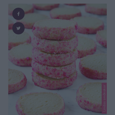
smör, kallt 1 nypa salt 2 1/2 dl vetemjöl 1/2 dl
strösocker 200 g mjölkchokladkaka
Garneringpärlsocker GÖR SÅ HÄR 1. Sätt ugnen på
175 grader. Nyp ihop smöret …
Lindas småkakor