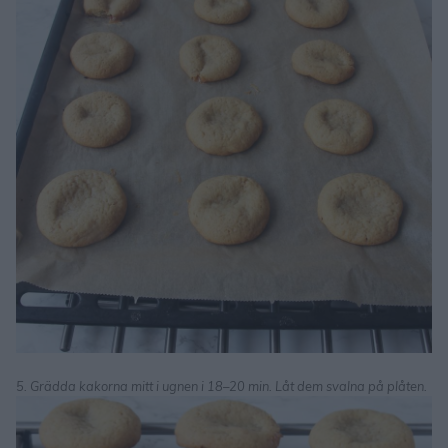
5. Grädda kakorna mitt i ugnen i 18–20 min. Låt dem svalna på plåten.