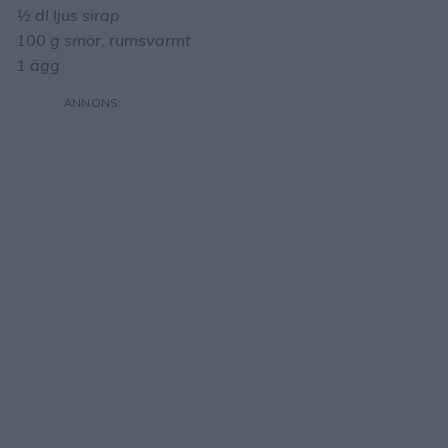
½ dl ljus sirap
100 g smör, rumsvarmt
1 ägg