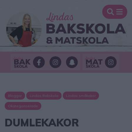
Bloggar
Lindas Bakskola
Lindas småkakor
Okategoriserade
DUMLEKAKOR