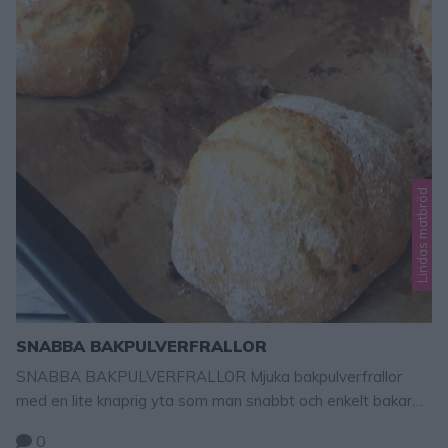
Lindas matbröd
SNABBA BAKPULVERFRALLOR
SNABBA BAKPULVERFRALLOR Mjuka bakpulverfrallor
med en lite knaprig yta som man snabbt och enkelt bakar
eftersom de inte behöver jäsa. Totalt tar det bara ca en
0