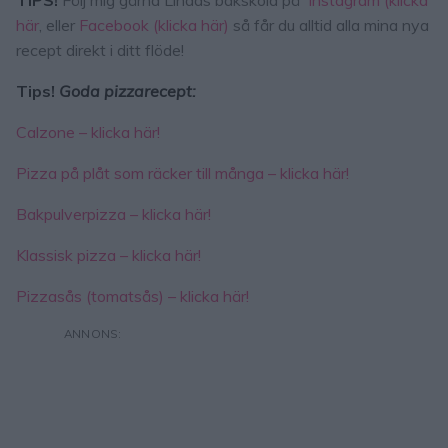
TIPS!
Följ mig gärna Lindas bakskola på
Instagram (klicka
här
, eller
Facebook (klicka här)
så får du alltid alla mina nya
recept direkt i ditt flöde!
Tips!
Goda pizzarecept:
Calzone – klicka här!
Pizza på plåt som räcker till många – klicka här!
Bakpulverpizza – klicka här!
Klassisk pizza – klicka här!
Pizzasås (tomatsås) – klicka här!