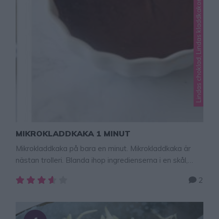
Lindas choklad, Lindas kladdkakor, Lindas mjuka kakor
MIKROKLADDKAKA 1 MINUT
Mikrokladdkaka på bara en minut. Mikrokladdkaka är
nästan trolleri. Blanda ihop ingredienserna i en skål,
släng in den i mikron och poff så har du en underbar
2
kladdkaka. Tips! Baka en stor, vanlig mikrokladdkaka på
4 minuter – klicka här för recept! TIPS! Följ mig
gärna lindasbakskola på Instagram (klicka
här), Facebook (klicka här). https://youtu.be/w0PE8VFE-