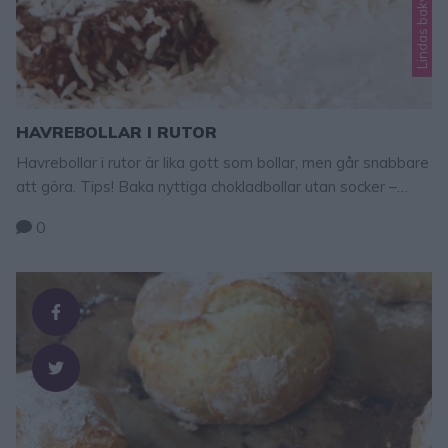
HAVREBOLLAR I RUTOR
Havrebollar i rutor är lika gott som bollar, men går snabbare
att göra. Tips! Baka nyttiga chokladbollar utan socker –
klicka här för recept! Havrebollar i rutor – när man inte orkar
0
rulla, då trycker man bara ut smeten på ett bakplåtspapper
och skär dem i rutor. Smart, lika gott och bitarna blir riktigt
snygga också. Jag …