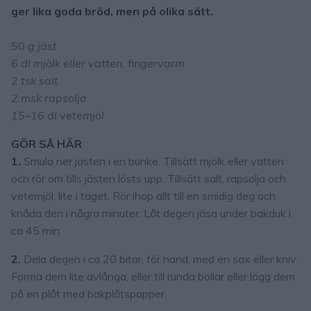
ger lika goda bröd, men på olika sätt.
50 g jäst
6 dl mjölk eller vatten, fingervarm
2 tsk salt
2 msk rapsolja
15–16 dl vetemjöl
GÖR SÅ HÄR
1.
Smula ner jästen i en bunke. Tillsätt mjölk eller vatten
och rör om tills jästen lösts upp. Tillsätt salt, rapsolja och
vetemjöl, lite i taget. Rör ihop allt till en smidig deg och
knåda den i några minuter. Låt degen jäsa under bakduk i
ca 45 min.
2.
Dela degen i ca 20 bitar, för hand, med en sax eller kniv.
Forma dem lite avlånga, eller till runda bollar eller lägg dem
på en plåt med bakplåtspapper.