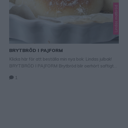
Lindas matbröd
BRYTBRÖD I PAJFORM
Klicka här för att beställa min nya bok: Lindas julbak!
BRYTBRÖD I PAJFORM Brytbröd blir oerhört saftigt
när frallorna jäser ihop med varandra. Bryt en fralla från
1
ditt brytbröd och njut av det saftiga, mjuka brödet till
frukost, på buffén, som tillbehör till middagen eller ta
med på picknick. Tips: Kalljäs brödet i kylen över …