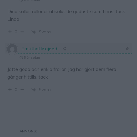
Dina källarfrallor är absolut de godaste som finns, tack
Linda
Svara
0
Emtithal Majeed
5 år sedan
Jätte goda och enkla frallor. Jag har gjort dem flera
gånger hittills. tack
Svara
0