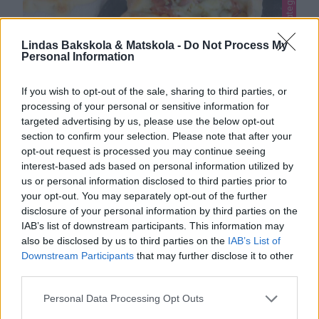
Lindas matbröd, Lindas pizza, Okategoriserade
Lindas Bakskola & Matskola -
Do Not Process My
Personal Information
If you wish to opt-out of the sale, sharing to third parties, or
processing of your personal or sensitive information for
targeted advertising by us, please use the below opt-out
section to confirm your selection. Please note that after your
opt-out request is processed you may continue seeing
interest-based ads based on personal information utilized by
us or personal information disclosed to third parties prior to
your opt-out. You may separately opt-out of the further
HEMGJORDA GORBYS OST- & SKINKPIROGER
disclosure of your personal information by third parties on the
IAB’s list of downstream participants. This information may
Supergoda piroger fyllda med ost och skinka.
also be disclosed by us to third parties on the
IAB’s List of
Inspirationen kommer från färdigköpta Gorbyspiroger
Downstream Participants
that may further disclose it to other
och de går också bra att frysa in.
third parties.
0
Personal Data Processing Opt Outs