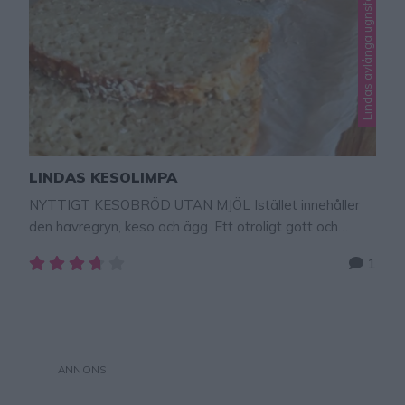
LINDAS KESOLIMPA
NYTTIGT KESOBRÖD UTAN MJÖL Istället innehåller
den havregryn, keso och ägg. Ett otroligt gott och
hälsosamt bröd. Och den behöver inte jäsa. Mycket
1
enkel att baka och degen tar bara några minuter att
göra! Reklam för Lindas brödform. Jag vill
rekommendera er att baka denna limpa i min brödform
som jag har tagit fram! De raka kanterna …