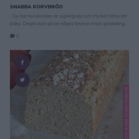
SNABBA KORVBRÖD
De här korvbröden är supergoda och mycket lätta att
baka. Degen kan göras några timmar innan gräddning
(förvara den i kylen). Det går även bra att grädda dem
0
på grillen, men tänk på att värmen på glöden inte
bränner bröden underifrån. Lägg på locket under
gräddningen. Tips! Baka saftiga, goda hamburgerbröd
– klicka här …
Lindas avlånga ugnsform recept, Lindas matbröd