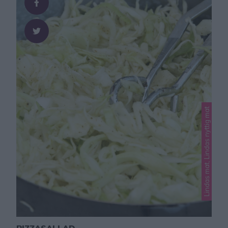
V4 MIKROKLADDKAKA PÅ 1 MINUT 1 kopp 1 msk
smör, smält 2 msk strösocker2 tsk kakao1 …
Lindas mat, Lindas nyttig mat