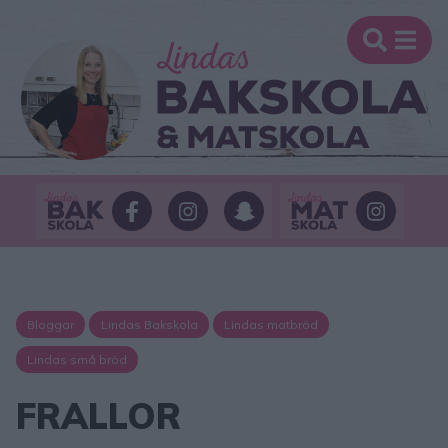
Bloggar
Lindas Bakskola
Lindas matbröd
Lindas små bröd
FRALLOR