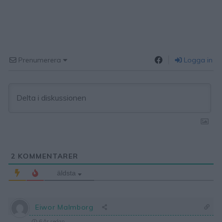
Prenumerera
Logga in
2
KOMMENTARER
äldsta
Eiwor Malmborg
6 år sedan