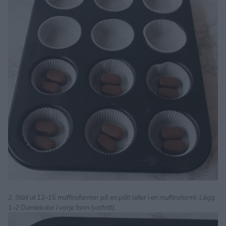
2. Ställ ut 12–15 muffinsformar på en plåt (eller i en muffinsform). Lägg
1–2 Dumlekolor i varje form (valfritt).