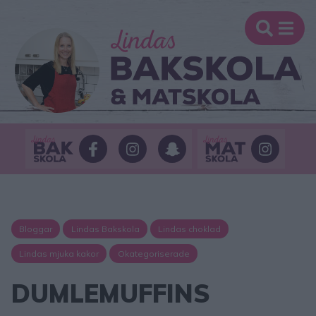
Bloggar
Lindas Bakskola
Lindas choklad
Lindas mjuka kakor
Okategoriserade
DUMLEMUFFINS