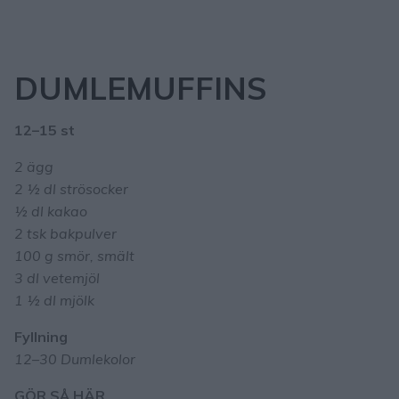
DUMLEMUFFINS
12–15 st
2 ägg
2 ½ dl strösocker
½ dl kakao
2 tsk bakpulver
100 g smör, smält
3 dl vetemjöl
1 ½ dl mjölk
Fyllning
12–30 Dumlekolor
GÖR SÅ HÄR