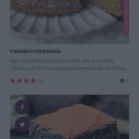
Lindas mjuka kakor
FARINSOCKERKAKA
Mjuk sockerkaka med farinsocker, det är en riktig
höjdare och den har en ljuvlig karamellsmak och saftig,
mjuk konsistens. Den är enkel att baka och passar
1
perfekt till fikat när du vill ha något extra gott!Här
hittar du fler recept med ljuvligt goda, enkla mjuka kakor
– klicka här! FARINSOCKERKAKA 12 bitar 2 dl
strösocker2 ägg1 dl …