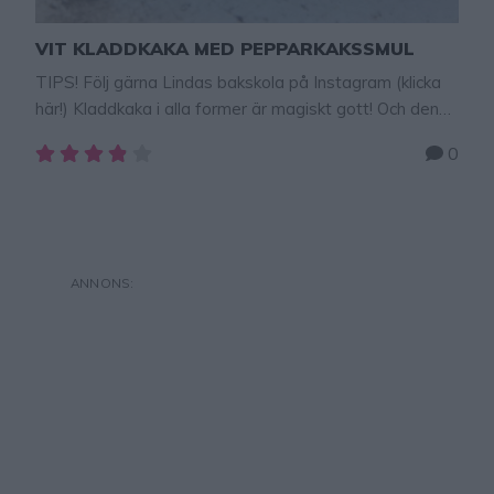
VIT KLADDKAKA MED PEPPARKAKSSMUL
TIPS! Följ gärna Lindas bakskola på Instagram (klicka
här!) Kladdkaka i alla former är magiskt gott! Och den
här vita varianten är makalöst god den också.
0
Ingredienserna har man oftast hemma och därför kan
man slänga ihop den när man vill och är sugen på något
gott. Eller får oväntat besök. Tips! Blanda ner 200 g vit
choklad i kladdkakesmeten …