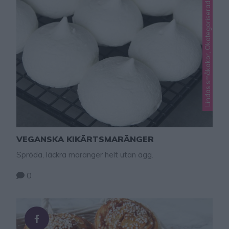
Lindas småkakor, Okategoriserade
VEGANSKA KIKÄRTSMARÄNGER
Spröda, läckra maränger helt utan ägg.
0