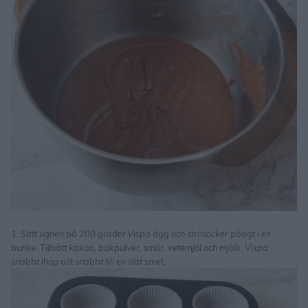
1. Sätt ugnen på 200 grader.Vispa ägg och strösocker pösigt i en
bunke. Tillsätt kakao, bakpulver, smör, vetemjöl och mjölk. Vispa
snabbt ihop allt snabbt till en slät smet.