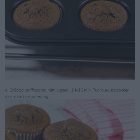
4. Grädda muffinsarna mitt i ugnen i 14–16 min. Pudra ev. florsocker
över dem före servering.