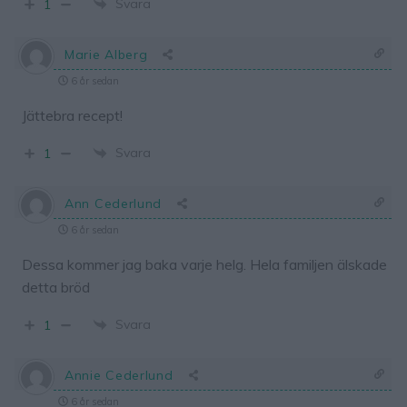
Svara
1
Marie Alberg
6 år sedan
Jättebra recept!
Svara
1
Ann Cederlund
6 år sedan
Dessa kommer jag baka varje helg. Hela familjen älskade
detta bröd
Svara
1
Annie Cederlund
6 år sedan