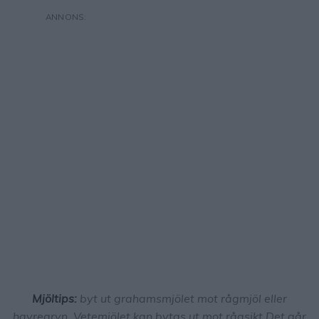
Mjöltips:
byt ut grahamsmjölet mot rågmjöl eller
havregryn. Vetemjölet kan bytas ut mot rågsikt.Det går