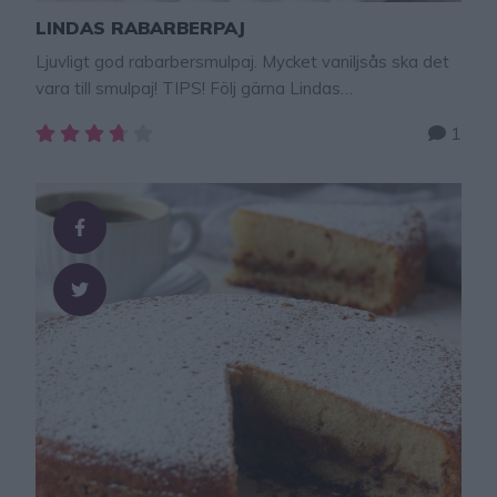
LINDAS RABARBERPAJ
Ljuvligt god rabarbersmulpaj. Mycket vaniljsås ska det
vara till smulpaj! TIPS! Följ gärna Lindas
bakskola på Instagram (klicka här!) Smulig
1
rabarberpaj Drömgod rabarberpaj som är väldigt enkel
att baka! Ett riktigt toppenrecept som ni kommer älska!
Tips! Blanda även i några jordgubbar eller hallon i
rabarbern! Supergott! Knäckig paj tips! Tillsätt 1/2 dl
ljus sirap i degen om du vill …