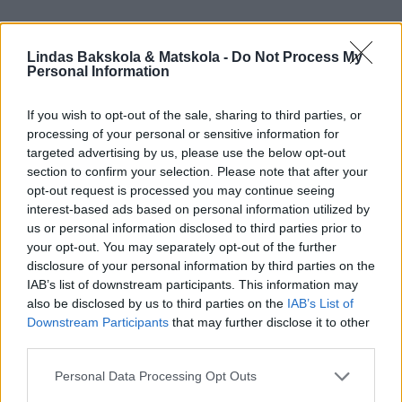
Så himla bra recept.Tack!
Lindas Bakskola & Matskola -
Do Not Process My
Svara
1
Personal Information
If you wish to opt-out of the sale, sharing to third parties, or
Pernille Stokkebro
processing of your personal or sensitive information for
6 år sedan
targeted advertising by us, please use the below opt-out
section to confirm your selection. Please note that after your
Super gode boller – minder om scones. Hele familien
opt-out request is processed you may continue seeing
holder af dem!
interest-based ads based on personal information utilized by
us or personal information disclosed to third parties prior to
Svara
0
your opt-out. You may separately opt-out of the further
disclosure of your personal information by third parties on the
IAB’s list of downstream participants. This information may
Monica
also be disclosed by us to third parties on the
IAB’s List of
5 år sedan
Downstream Participants
that may further disclose it to other
third parties.
Kan man byta ut filmjölk mot naturell yoghurt?
Personal Data Processing Opt Outs
Svara
0