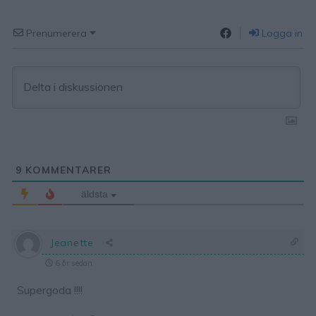
Prenumerera
Logga in
9
KOMMENTARER
äldsta
Jeanette
6 år sedan
Supergoda !!!!