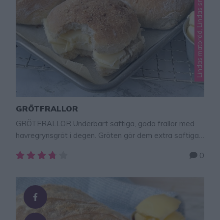
Lindas matbröd, Lindas små bröd
GRÖTFRALLOR
GRÖTFRALLOR Underbart saftiga, goda frallor med
havregrynsgröt i degen. Gröten gör dem extra saftiga
och läckra! Tips! Baka kalljästa grötfrallor där degen
0
jäser i kylen över natten – klicka här för recept! Degen
kan kalljäsa (jäsa i kylskåpet i 5-10 timmar). Gör degen,
ställ den i kylen och ta fram den när frallorna ska bakas
ut. Eller forma …