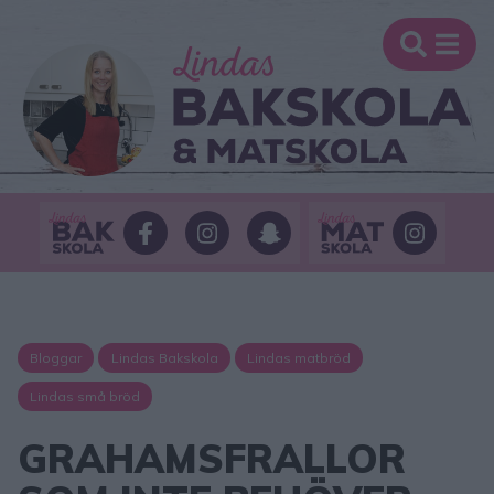
Bloggar
Lindas Bakskola
Lindas matbröd
Lindas små bröd
GRAHAMSFRALLOR