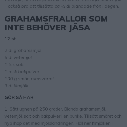
också bra att tillsätta ca ½ dl blandade frön i degen.
GRAHAMSFRALLOR SOM
INTE BEHÖVER JÄSA
12 st
2 dl grahamsmjöl
5 dl vetemjöl
1 tsk salt
1 msk bakpulver
100 g smör, rumsvarmt
3 dl filmjölk
GÖR SÅ HÄR
1.
Sätt ugnen på 250 grader. Blanda grahamsmjöl,
vetemjöl, salt och bakpulver i en bunke. Tillsätt smöret och
nyp ihop det med mjölblandningen. Häll ner filmjölken i