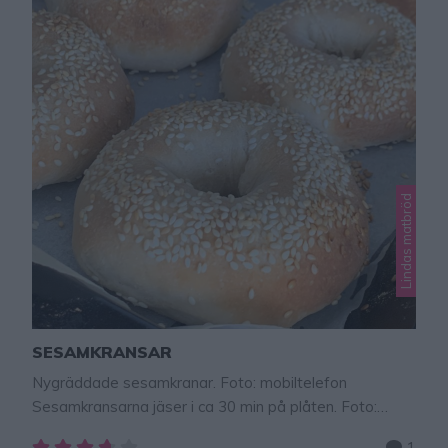
Lindas matbröd
SESAMKRANSAR
Nygräddade sesamkranar. Foto: mobiltelefon
Sesamkransarna jäser i ca 30 min på plåten. Foto:
mobiltelefon SESAMKRANSAR Himmelskt goda frallor
1