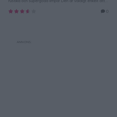
rustika och supergoda limpa! Den är väldigt enkelt att
göra,. Tänk på att knåda degen ordentligt för i denna
0
limpa är det viktigt att glutentrådarna blir starka så att
brödet jäser och reser ordentligt på sig under
gräddningen. Brödet har en frasig yta när den är
nygräddad …