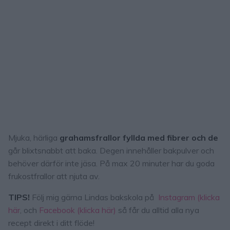
Mjuka, härliga
grahamsfrallor fyllda med fibrer och de
går blixtsnabbt att baka. Degen innehåller bakpulver och
behöver därför inte jäsa. På max 20 minuter har du goda
frukostfrallor att njuta av.
TIPS!
Följ mig gärna Lindas bakskola på
Instagram (klicka
här
, och
Facebook (klicka här)
så får du alltid alla nya
recept direkt i ditt flöde!