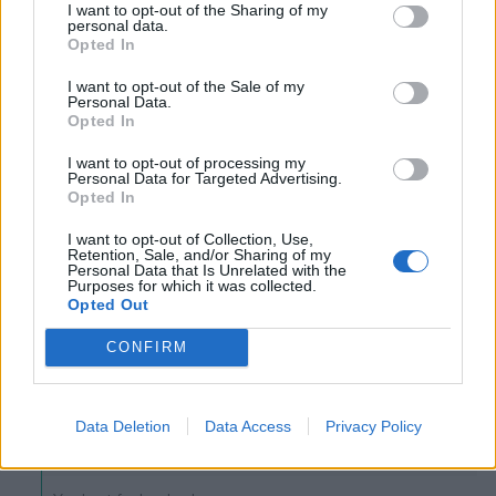
I want to opt-out of the Sharing of my
personal data.
lindasbakskola
Författare
Opted In
Svara på
Monica
5 år sedan
I want to opt-out of the Sale of my
Personal Data.
Yes!
Opted In
0
Svara
I want to opt-out of processing my
Personal Data for Targeted Advertising.
Opted In
Isabelle Johansson
I want to opt-out of Collection, Use,
5 år sedan
Retention, Sale, and/or Sharing of my
Personal Data that Is Unrelated with the
Purposes for which it was collected.
Måste det vara filmjölk eller funkar yoghurt eller kvar
Opted Out
också?
CONFIRM
Svara
0
Data Deletion
Data Access
Privacy Policy
lindasbakskola
Författare
Svara på
Isabelle Johansson
5 år sedan